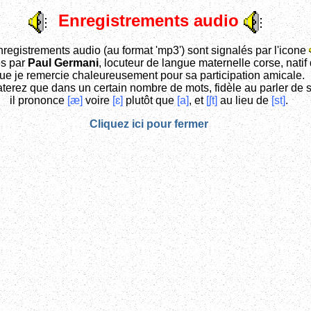
Enregistrements audio
registrements audio (au format 'mp3') sont signalés par l'icone
és par
Paul Germani
, locuteur de langue maternelle corse, natif
ue je remercie chaleureusement pour sa participation amicale.
terez que dans un certain nombre de mots, fidèle au parler de s
il prononce
[æ]
voire
[ɛ]
plutôt que
[a]
, et
[ʃt]
au lieu de
[st]
.
Cliquez ici pour fermer