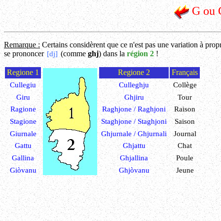
G ou 
Remarque :
Certains considèrent que ce n'est pas une variation à propre
se prononcer
(comme
ghj
) dans la
région 2
!
[dj]
Regione 1
Regione 2
Français
Cullegiu
Culleghju
Collège
Giru
Ghjiru
Tour
Ragione
Raghjone / Raghjoni
Raison
Stagione
Staghjone / Staghjoni
Saison
Giurnale
Ghjurnale / Ghjurnali
Journal
Gattu
Ghjattu
Chat
Gallina
Ghjallina
Poule
Giòvanu
Ghjòvanu
Jeune