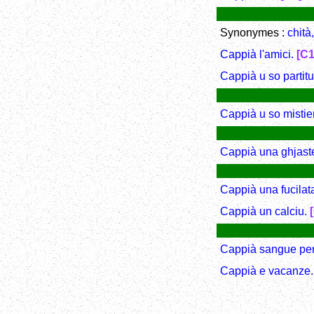
Synonymes :
chità
Cappià l'amici.
[C1
Cappià u so partit
Cappià u so mistie
Cappià una ghjast
Cappià una fucilat
Cappià un calciu.
Cappià sangue per
Cappià e vacanze