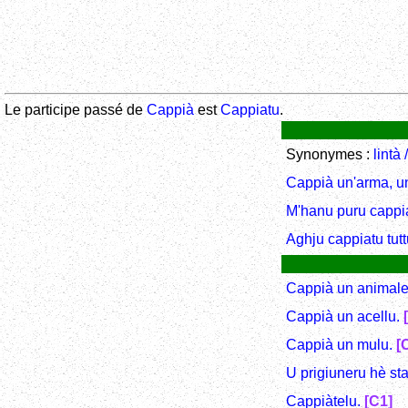
Le participe passé de
Cappià
est
Cappiatu
.
Synonymes :
lintà 
Cappià un'arma, un 
M'hanu puru cappi
Aghju cappiatu tut
Cappià un animale,
Cappià un acellu.
Cappià un mulu.
[
U prigiuneru hè st
Cappiàtelu.
[C1]