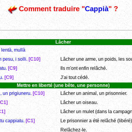
Comment traduire "
Cappià
" ?
Lâcher
/ lentà, mullà
pesu, i solli.
[C10]
Lâcher une arme, un poids, les so
atu.
[C9]
Ils m'ont enfin relâché.
tu.
[C9]
J'ai tout cédé.
Mettre en liberté (une bête, une personne)
 un prigiuneru.
[C10]
Lâcher un animal, un prisonnier.
[C1]
Lâcher un oiseau.
C1]
Lâcher un mulet (dans la campagn
atu cappiatu.
[C1]
Le prisonnier a été relâché (libéré)
Relâchez-le.