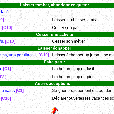
Laisser tomber, abandonner, quitter
, lacà
0]
Laisser tomber ses amis.
u.
[C10]
Quitter son parti.
Cesser une activité
ru.
[C10]
Cesser son métier.
Laisser échapper
ema, una parullaccia.
[C10]
Laisser échapper un juron, une ma
Faire partir
a.
[C1]
Lâcher un coup de fusil.
[C1]
Lâcher un coup de pied.
Autres acceptions ...
 u nasu.
[C1]
Saigner brusquement et abondam
.
[C10]
Déclarer ouvertes les vacances sc