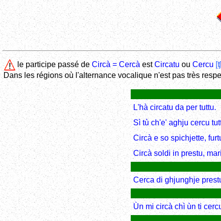
le participe passé de
Circà = Cercà
est
Circatu
ou
Cercu
[
Dans les régions où l'alternance vocalique n'est pas très respe
L'hà circatu da per tuttu.
Sì tù ch'e' aghju cercu tu
Circà e so spichjette, furt
Circà soldi in prestu, mar
Cerca di ghjunghje prest
Ùn mi circà chì ùn ti cercu