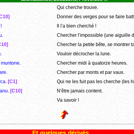
Qui cherche trouve.
C10]
Donner des verges pour se faire batt
!
Il l'a bien cherché !
u.
Chercher l'impossible (une aiguille d
C10]
Chercher la petite bête, se montrer ta
.
Vouloir décrocher la lune.
n muntone.
Chercher midi à quatorze heures.
are.
Chercher par monts et par vaux.
rca.
[C1]
Qui ne les fuit pas les cherche (les hi
ranu.
[C10]
N'être jamais content.
Va savoir !
Et quelques dérivés ...