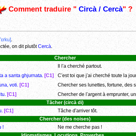
Comment traduire "
Circà / Cercà
" ?
ʧ'ɛrku]
.
ctée, on dit plutôt
Cercà
.
Chercher
Il l'a cherché partout.
tta a santa ghjurnata.
[C1]
C'est toi que j'ai cherché toute la jou
una, voti.
[C1]
Chercher ses lunettes, fortune, des s
itu.
[C1]
Chercher de l'argent à emprunter, un
Tâcher (circà di)
u.
[C1]
Tâche d'arriver tôt.
Chercher (des noises)
 !
Ne me cherche pas !
Idiomatismes, Locutions, Proverbes ...