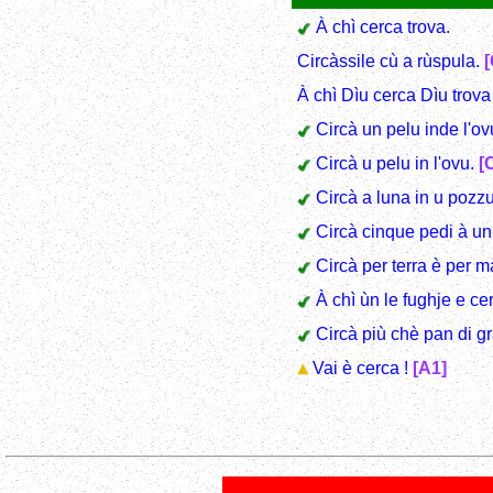
À chì cerca trova.
Circàssile cù a rùspula.
[
À chì Dìu cerca Dìu trova 
Circà un pelu inde l'ov
Circà u pelu in l'ovu.
[
Circà a luna in u pozzu
Circà cinque pedi à u
Circà per terra è per m
À chì ùn le fughje e ce
Circà più chè pan di g
Vai è cerca !
[A1]