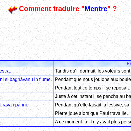
Comment traduire "
Mentre
" ?
F
estra.
Tandis qu’il dormait, les voleurs sont 
i si bagnàvanu in fiume.
Pendant que nous jouions aux boules,
Pendant tout ce temps il se reposait.
Juste à cet instant il se pencha au b
tirava i panni.
Pendant qu’elle faisait la lessive, sa f
Pierre joue alors que Paul travaille.
A ce moment-là, il n'y avait plus pers