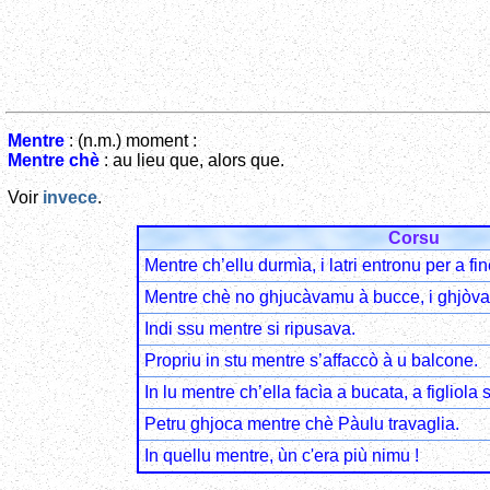
Mentre
: (n.m.) moment :
Mentre chè
: au lieu que, alors que.
Voir
invece
.
Corsu
Mentre ch’ellu durmìa, i latri entronu per a fin
Mentre chè no ghjucàvamu à bucce, i ghjòvan
Indi ssu mentre si ripusava.
Propriu in stu mentre s’affaccò à u balcone.
In lu mentre ch’ella facìa a bucata, a figliola s
Petru ghjoca mentre chè Pàulu travaglia.
In quellu mentre, ùn c'era più nimu !