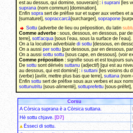
est au dessus, qui domine, souverain] :
i suprani
[les v
suprana
(nom commun) [domination].
Enfin
sopra
sert de préfixe sur et super aux verbes e
[surnaturel],
sopraccarcà
[surcharger],
soprapone
[surp
Sottu
(adverbe de lieu ou préposition, du latin
subt
Comme adverbe
: sous, dessous, en dessous, par de
terre],
sott'acqua
[sous l'eau, sous la surface de l'eau].
On a la locution adverbiale
di sottu
[dessous, en dessou
On a aussi
per sottu
[par dessous, par en dessous, par 
On a aussi
sottu sottu
[sous cape, en dessous]. (voir e
Comme préposition
: signifie sous et est toujours su
De
sottu
sont dérivés
suttanu
(adjectif) [qui est au niv
au dessous, qui est dominé] :
i suttani
[les voisins du d
(verbe) [avilir, mettre plus bas que terre],
suttana
(nom 
Enfin
sottu
sert de préfixe sous aux verbes et aux no
sottunutritu
[sous-alimenté],
sottuprefettu
[sous-préfet],
Corsu
A Còrsica suprana è a Còrsica suttana.
Hè sottu chjave.
[D7]
Èsseci di sottu.