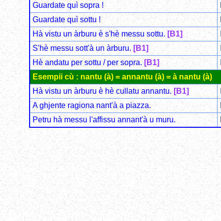
Guardate quì sopra !
Guardate quì sottu !
Hà vistu un àrburu è s'hè messu sottu.
[B1]
S'hè messu sott'à un àrburu.
[B1]
Hè andatu per sottu / per sopra.
[B1]
Esempii cù : nantu (à) = annantu (à) = à nantu (à)
Hà vistu un àrburu è hè cullatu annantu.
[B1]
A ghjente ragiona nant'à a piazza.
Petru hà messu l'affissu annant'à u muru.