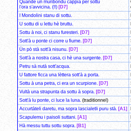
Quande un muribondu cappia per sottu
l'ora s'avvicina. (!!)
[D7]
I Mondolini stanu di sottu.
U sottu di u lettu hè bruttu.
Sottu à noi, ci stanu furesteri.
[D7]
Sott'à u ponte ci corre u fiume.
[D7]
Ùn pò stà sott'à nisunu.
[D7]
Sott'à a nostra casa, ci hè una surgente.
[D7]
Petru sà nutà sott'acqua.
U fattore ficca una lèttera sott'à a porta.
Sottu à una petra, ci era un scurpione.
[D7]
Vultà una strapunta da sottu à sopra.
[D7]
Sott'à lu ponte, ci luce la luna.
(traditionnel)
Accurtàteli daretu, ma sopra lascialetli puru stà.
[A1]
Scapulemu i paisoli suttani.
[A1]
Hà messu tuttu sottu sopra.
[B1]