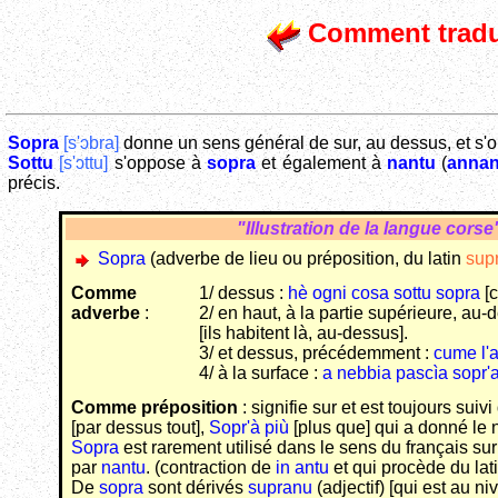
Comment tradu
Sopra
[s'ɔbra]
donne un sens général de sur, au dessus, et s'
Sottu
[s'ɔttu]
s'oppose à
sopra
et également à
nantu
(
annan
précis.
"Illustration de la langue cors
Sopra
(adverbe de lieu ou préposition, du latin
sup
Comme
1/ dessus :
hè ogni cosa sottu sopra
[c
adverbe
:
2/ en haut, à la partie supérieure, au-
[ils habitent là, au-dessus].
3/ et dessus, précédemment :
cume l'a
4/ à la surface :
a nebbia pascìa sopr'
Comme préposition
: signifie sur et est toujours suiv
[par dessus tout],
Sopr'à più
[plus que] qui a donné l
Sopra
est rarement utilisé dans le sens du français su
par
nantu
. (contraction de
in antu
et qui procède du lat
De
sopra
sont dérivés
supranu
(adjectif) [qui est au n