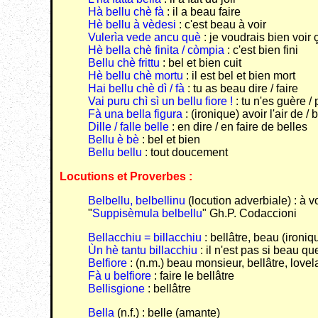
Hà bellu chè fà
: il a beau faire
Hè bellu à vèdesi
: c'est beau à voir
Vulerìa vede ancu què
: je voudrais bien voir 
Hè bella chè finita / còmpia
: c'est bien fini
Bellu chè frittu
: bel et bien cuit
Hè bellu chè mortu
: il est bel et bien mort
Hai bellu chè dì / fà
: tu as beau dire / faire
Vai puru chì sì un bellu fiore !
: tu n'es guère
Fà una bella figura
: (ironique) avoir l'air de 
Dille / falle belle
: en dire / en faire de belles
Bellu è bè
: bel et bien
Bellu bellu
: tout doucement
Locutions et Proverbes :
Belbellu, belbellinu
(locution adverbiale) : à
"
Suppisèmula belbellu
" Gh.P. Codaccioni
Bellacchiu =
billacchiu
: bellâtre, beau (ironiq
Ùn hè tantu billacchiu
: il n'est pas si beau qu
Belfiore
: (n.m.) beau monsieur, bellâtre, love
Fà u belfiore
: faire le bellâtre
Bellisgione
: bellâtre
Bella
(n.f.) : belle (amante)