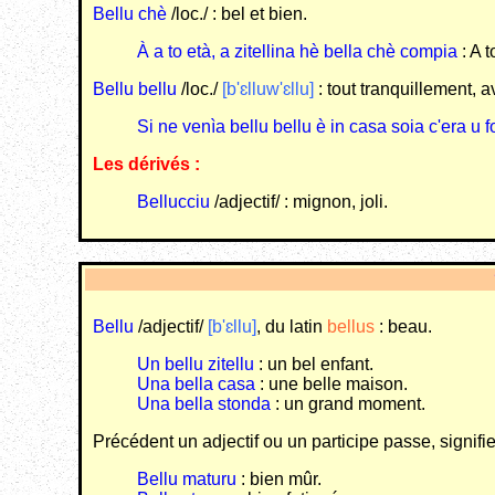
Bellu chè
/loc./ : bel et bien.
À a to età, a zitellina hè bella chè compia
: A t
Bellu bellu
/loc./
[b'ɛlluw'ɛllu]
: tout tranquillement, 
Si ne venìa bellu bellu è in casa soia c'era u 
Les dérivés :
Bellucciu
/adjectif/ : mignon, joli.
Bellu
/adjectif/
[b'ɛllu]
, du latin
bellus
: beau.
Un bellu zitellu
: un bel enfant.
Una bella casa
: une belle maison.
Una bella stonda
: un grand moment.
Précédent un adjectif ou un participe passe, signif
Bellu maturu
: bien mûr.