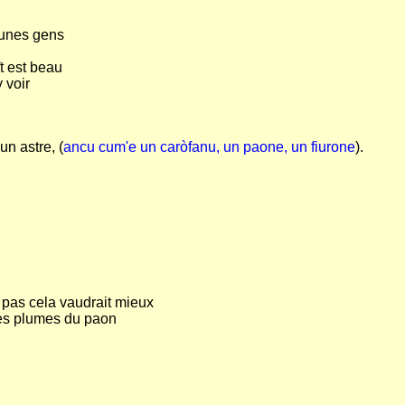
eunes gens
ît est beau
 voir
un astre, (
ancu cum'e un caròfanu, un paone, un fiurone
).
nt pas cela vaudrait mieux
les plumes du paon