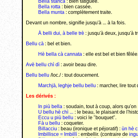
Bella stanca
: bien fatiguée.
Bella rotta
: bien cassée.
Bella munta
: complètement traite.
Devant un nombre, signifie jusqu'à ... à la fois.
À belli dui, à belle trè
: jusqu'à deux, jusqu'à tr
Bellu cà
: bel et bien.
Hè bella cà cannata
: elle est bel et bien fêlée
Avè bellu chì dì
: avoir beau dire.
Bellu bellu
/loc./ : tout doucement.
Marchjà, leghje bellu bellu
: marcher, lire tou
Les dérivés :
In più bella
: soudain, tout à coup, alors qu'on 
U bellu hè chì ...
: le beau, le plaisant de l'histo
Eccu u più bellu
: voici le "bouquet".
Fà u bellu
: coqueter.
Billacciu
: beau (ironique et péjoratif) :
ùn hè c
Imbillisce = Imbillì
: embellir. (contraire de
ingu