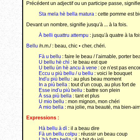
Précédent un adjectif ou un participe passe, signif
Sta mela hè bella matura
: cette pomme est b
Devant un nombre, signifie jusqu'à ... à la fois.
À belli quattru attempu
: jusqu'à quatre à la foi
Bellu
/n.m./ : beau, chic • cher, chéri.
Fà u bellu
: faire le beau / l'aimable, porter be
U bellu hè chì
: le beau est que
U bellu ùn hè ancu à vene
: ce n'est pas encor
Eccu u più bellu / u bellu
: voici le bouquet
Ind'u più bellu
: au plus beau moment
In a più bella
: tout d'un coup, au plus fort de
Esse ind'u più bellu
: battre son plein
À ssa più bella
: tant et plus
U mio bellu
: mon mignon, mon chéri
A mio bella
: ma jolie, ma beauté, ma bien-ai
Expressions :
Hà bellu à dì
: il a beau dire
Fà un bellu colpu
: réussir un beau coup
L'hà fatta bella
: il a fait du joli