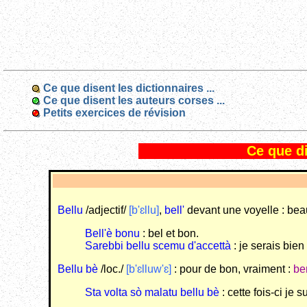
Ce que disent les dictionnaires ...
Ce que disent les auteurs corses ...
Petits exercices de révision
Ce que di
Bellu
/adjectif/
[b'ɛllu]
,
bell'
devant une voyelle : be
Bell'è bonu
: bel et bon.
Sarebbi bellu scemu d'accettà
: je serais bien
Bellu bè
/loc./
[b'ɛlluw'ɛ]
: pour de bon, vraiment :
be
Sta volta sò malatu bellu bè
: cette fois-ci je