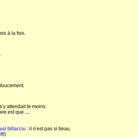
ois à la fois.
.
t doucement.
s'y attendait le moins.
ire est que ....
usì billacciu
: il n'est pas si beau.
ffì
)