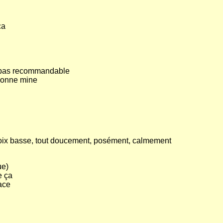
ça
 / pas recommandable
/ bonne mine
 voix basse, tout doucement, posément, calmement
ue)
e ça
lace