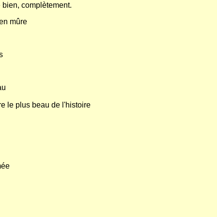
ie bien, complètement.
ien mûre
s
au
e le plus beau de l'histoire
mée