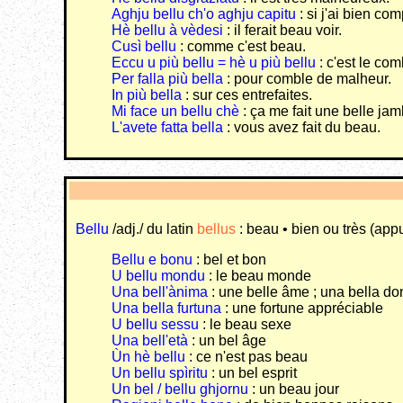
Aghju bellu ch'o aghju capitu
: si j'ai bien com
Hè bellu à vèdesi
: il ferait beau voir.
Cusì bellu
: comme c'est beau.
Eccu u più bellu = hè u più bellu
: c'est le com
Per falla più bella
: pour comble de malheur.
In più bella
: sur ces entrefaites.
Mi face un bellu chè
: ça me fait une belle ja
L'avete fatta bella
: vous avez fait du beau.
Bellu
/adj./ du latin
bellus
: beau • bien ou très (appu
Bellu e bonu
: bel et bon
U bellu mondu
: le beau monde
Una bell'ànima
: une belle âme ; una bella d
Una bella furtuna
: une fortune appréciable
U bellu sessu
: le beau sexe
Una bell'età
: un bel âge
Ùn hè bellu
: ce n'est pas beau
Un bellu spìritu
: un bel esprit
Un bel / bellu ghjornu
: un beau jour