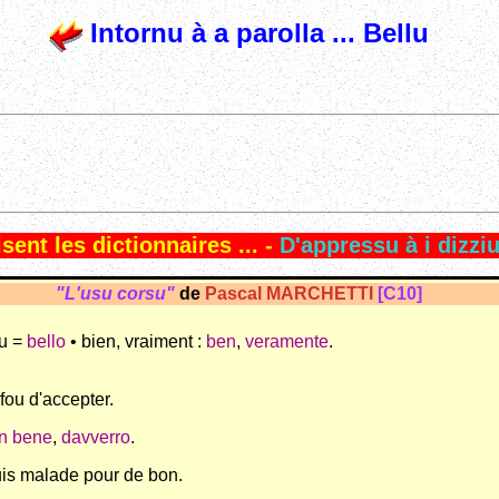
Intornu à a parolla ... Bellu
sent les dictionnaires ... -
D'appressu à i dizziun
"L'usu corsu"
de
Pascal MARCHETTI
[C10]
au =
bello
• bien, vraiment :
ben
,
veramente
.
 fou d'accepter.
n bene
,
davverro
.
 suis malade pour de bon.