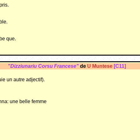
pris.
ble.
mbe que.
"Dizziunariu Corsu Francese"
de
U Muntese
[C11]
ie un autre adjectif).
onna: une belle femme