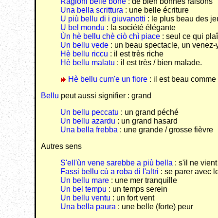
Ragioni belle bone
: de bien bonnes raisons
Una bella scrittura
: une belle écriture
U più bellu di i giuvanotti
: le plus beau des j
U bel mondu
: la société élégante
Ùn hè bellu chè ciò chì piace
: seul ce qui pla
Un bellu vede
: un beau spectacle, un venez-y
Hè bellu riccu
: il est très riche
Hè bellu malatu
: il est très / bien malade.
Hè bellu cum'e un fiore
: il est beau comme 
Bellu
peut aussi signifier : grand
Un bellu peccatu
: un grand péché
Un bellu azardu
: un grand hasard
Una bella frebba
: une grande / grosse fièvre
Autres sens
S'ell'ùn vene sarebbe a più bella
: s'il ne vie
Fassi bellu cù a roba di l'altri
: se parer avec 
Un bellu mare
: une mer tranquille
Un bel tempu
: un temps serein
Un bellu ventu
: un fort vent
Una bella paura
: une belle (forte) peur