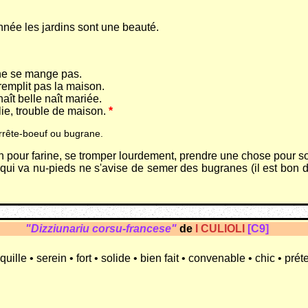
nnée les jardins sont une beauté.
 ne se mange pas.
 remplit pas la maison.
 naît belle naît mariée.
lie, trouble de maison.
*
rrête-boeuf ou bugrane.
n pour farine, se tromper lourdement, prendre une chose pour so
 qui va nu-pieds ne s'avise de semer des bugranes (il est bon de
"Dizziunariu corsu-francese"
de
I CULIOLI
[C9]
ille • serein • fort • solide • bien fait • convenable • chic • prét