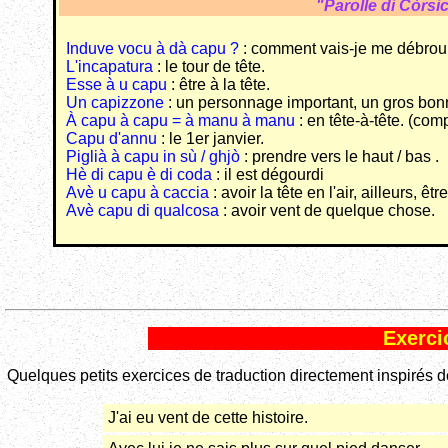
"Parolle di Còrsi
Induve vocu à dà capu ?
: comment vais-je me débroui
L'incapatura
: le tour de tête.
Esse à u capu
: être à la tête.
Un capizzone
: un personnage important, un gros bonn
À capu à capu = à manu à manu
: en tête-à-tête. (com
Capu d'annu
: le 1er janvier.
Piglià à capu in sù / ghjò
: prendre vers le haut / bas .
Hè di capu è di coda
: il est dégourdi
Avè u capu à caccia
: avoir la tête en l'air, ailleurs, être
Avè capu di qualcosa
: avoir vent de quelque chose.
Exerci
Quelques petits exercices de traduction directement inspirés de
J'ai eu vent de cette histoire.