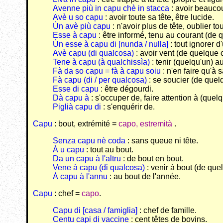
Avenne più in capu chè in stacca
: avoir beauco
Avè u so capu
: avoir toute sa tête, être lucide.
Ùn avè più capu
: n'avoir plus de tête, oublier tou
Esse à capu
: être informé, tenu au courant (de
Ùn esse à capu di [nunda / nulla]
: tout ignorer d
Avè capu (di qualcosa)
: avoir vent (de quelque 
Tene à capu (à qualchissìa)
: tenir (quelqu'un) a
Fà da so capu = fà à capu soiu
: n'en faire qu'à s
Fà capu (di / per qualcosa)
: se soucier (de quel
Esse di capu
: être dégourdi.
Dà capu à
: s'occuper de, faire attention à (quelq
Piglià capu di
: s'enquérir de.
Capu
: bout, extrémité =
capo, estremità
.
Senza capu nè coda
: sans queue ni tête.
À u capu
: tout au bout.
Da un capu à l'altru
: de bout en bout.
Vene à capu (di qualcosa)
: venir à bout (de que
À capu à l'annu
: au bout de l'année.
Capu
: chef =
capo
.
Capu di [casa / famiglia]
: chef de famille.
Centu capi di vaccine
: cent têtes de bovins.