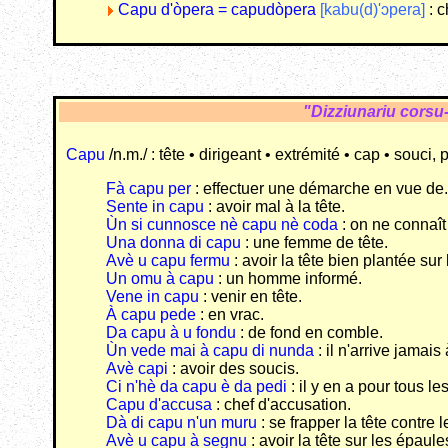
Capu d'òpera = capudòpera
[kabu(d)'ɔpera]
: 
"Dizziunariu corsu
Capu
/n.m./ : tête • dirigeant • extrémité • cap • souci,
Fà capu per
: effectuer une démarche en vue de.
Sente in capu
: avoir mal à la tête.
Ùn si cunnosce nè capu nè coda
: on ne connaît
Una donna di capu
: une femme de tête.
Avè u capu fermu
: avoir la tête bien plantée sur
Un omu à capu
: un homme informé.
Vene in capu
: venir en tête.
À capu pede
: en vrac.
Da capu à u fondu
: de fond en comble.
Ùn vede mai à capu di nunda
: il n'arrive jamais
Avè capi
: avoir des soucis.
Ci n'hè da capu è da pedi
: il y en a pour tous le
Capu d'accusa
: chef d'accusation.
Dà di capu n'un muru
: se frapper la tête contre l
Avè u capu à segnu
: avoir la tête sur les épaule