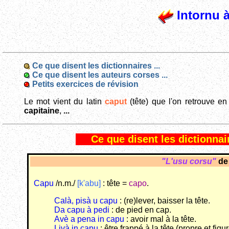
Intornu à
Ce que disent les dictionnaires ...
Ce que disent les auteurs corses ...
Petits exercices de révision
Le mot vient du latin
caput
(tête) que l'on retrouve en
capitaine
,
...
Ce que disent les dictionnair
"L'usu corsu"
d
Capu
/n.m./
[k'abu]
: tête =
capo
.
Calà, pisà u capu
: (re)lever, baisser la tête.
Da capu à pedi
: de pied en cap.
Avè a pena in capu
: avoir mal à la tête.
Livà in capu
: être frappé à la tête (propre et figur