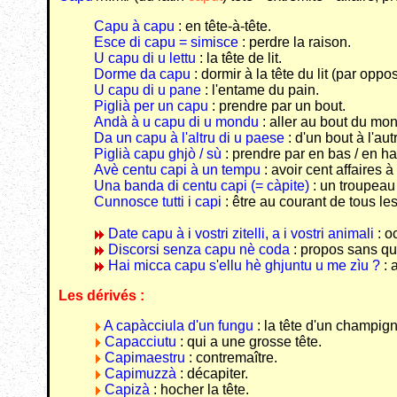
Capu à capu
: en tête-à-tête.
Esce di capu = simisce
: perdre la raison.
U capu di u lettu
: la tête de lit.
Dorme da capu
: dormir à la tête du lit (par oppo
U capu di u pane
: l'entame du pain.
Piglià per un capu
: prendre par un bout.
Andà à u capu di u mondu
: aller au bout du mo
Da un capu à l'altru di u paese
: d'un bout à l'aut
Piglià capu ghjò / sù
: prendre par en bas / en ha
Avè centu capi à un tempu
: avoir cent affaires à 
Una banda di centu capi (= càpite)
: un troupeau 
Cunnosce tutti i capi
: être au courant de tous les
Date capu à i vostri zitelli, a i vostri animali
: o
Discorsi senza capu nè coda
: propos sans qu
Hai micca capu s'ellu hè ghjuntu u me zìu ?
: 
Les dérivés :
A capàcciula d'un fungu
: la tête d'un champig
Capacciutu
: qui a une grosse tête.
Capimaestru
: contremaître.
Capimuzzà
: décapiter.
Capizà
: hocher la tête.