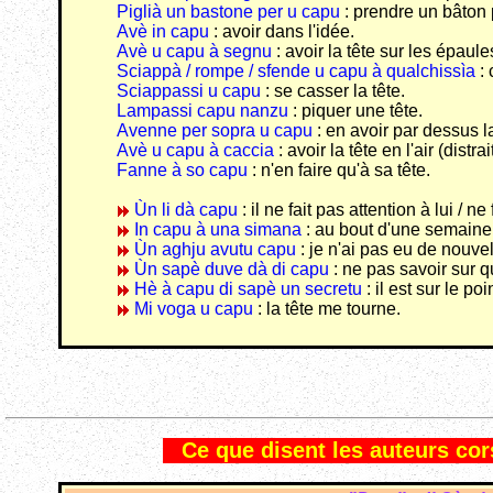
Piglià un bastone per u capu
: prendre un bâton 
Avè in capu
: avoir dans l'idée.
Avè u capu à segnu
: avoir la tête sur les épaule
Sciappà / rompe / sfende u capu à qualchissìa
:
Sciappassi u capu
: se casser la tête.
Lampassi capu nanzu
: piquer une tête.
Avenne per sopra u capu
: en avoir par dessus la
Avè u capu à caccia
: avoir la tête en l'air (distrait
Fanne à so capu
: n'en faire qu'à sa tête.
Ùn li dà capu
: il ne fait pas attention à lui / ne
In capu à una simana
: au bout d'une semaine
Ùn aghju avutu capu
: je n'ai pas eu de nouvel
Ùn sapè duve dà di capu
: ne pas savoir sur q
Hè à capu di sapè un secretu
: il est sur le po
Mi voga u capu
: la tête me tourne.
Ce que disent les auteurs cors