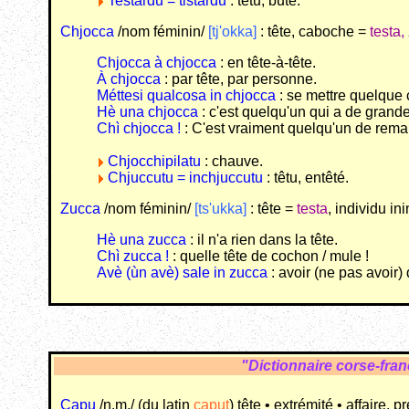
Testardu = tistardu
: têtu, buté.
Chjocca
/nom féminin/
[tj'okka]
: tête, caboche =
testa,
Chjocca à chjocca
: en tête-à-tête.
À chjocca
: par tête, par personne.
Méttesi qualcosa in chjocca
: se mettre quelque 
Hè una chjocca
: c'est quelqu'un qui a de grand
Chì chjocca !
: C'est vraiment quelqu'un de remar
Chjocchipilatu
: chauve.
Chjuccutu = inchjuccutu
: têtu, entêté.
Zucca
/nom féminin/
[ts'ukka]
: tête =
testa
, individu in
Hè una zucca
: il n'a rien dans la tête.
Chì zucca !
: quelle tête de cochon / mule !
Avè (ùn avè) sale in zucca
: avoir (ne pas avoir)
"Dictionnaire corse-fra
Capu
/n.m./ (du latin
caput
) tête • extrémité • affaire, 