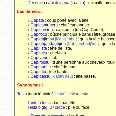
Decemila capi di vigna (=calzu)
: dix mille pieds
Les dérivés :
Capata
: coup porté avec la tête.
Capicantuneru
: chef cantonnier.
Capicursinu
: capcorsin (du Cap Corse).
Capifocu
: bûche principale dans l'âtre, grosse
Capighjimbu
[k'abij'imbu]
: quia la tête baissée
Capighjandaghjinu
[k'abijambadj'inu]
: qui a la
Capilista
: tête de liste.
Capilocu
: chef-lieu.
Capivanu
: fat.
Capirossu
: d'une personne aux cheveux roux,
Capipartitu
: chef de parti.
Capirittu
: tête haute.
Capibassu
[k'abiw'asu]
: tête basse.
Synonymes :
Testa
/nom féminin/
[t'esta]
: tête =
testa
.
Tantu à testa
: tant par tête.
Testa o gigliu / croce
: pile ou face.