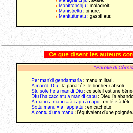
Manigranchju
: avare.
Manitronchju
: maladroit.
Manistrettu
: pingre.
Manitufunatu
: gaspilleur.
Ce que disent les auteurs cors
"Parolle di Còrsi
Per man'di gendarmarìa
: manu militari.
A man'di Diu
: la panacée, le bonheur absolu.
Stu sole hè a man'di Diu
: ce soleil est une béné
Diu l'hà cacciatu a man'di capu
: Dieu l'a aband
À manu à manu = à capu à capu
: en tête-à-tête
Sottu manu = à l'appiattu
: en cachette.
À contu d'una manu
: l'équivalent d'une poignée