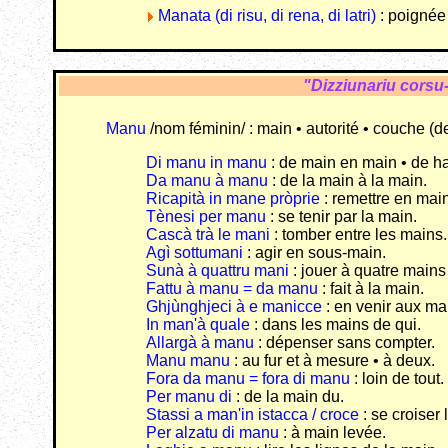
Manata (di risu, di rena, di latri)
: poignée 
"Dizziunariu corsu
Manu
/nom féminin/ : main • autorité • couche (de 
Di manu in manu
: de main en main • de h
Da manu à manu
: de la main à la main.
Ricapità in mane pròprie
: remettre en mai
Tènesi per manu
: se tenir par la main.
Cascà trà le mani
: tomber entre les mains.
Agì sottumani
: agir en sous-main.
Sunà à quattru mani
: jouer à quatre mains
Fattu à manu = da manu
: fait à la main.
Ghjùnghjeci à e manicce
: en venir aux ma
In man'à quale
: dans les mains de qui.
Allargà à manu
: dépenser sans compter.
Manu manu
: au fur et à mesure • à deux.
Fora da manu = fora di manu
: loin de tout.
Per manu di
: de la main du.
Stassi a man'in istacca / croce
: se croiser 
Per alzatu di manu
: à main levée.