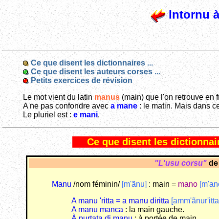
Intornu à
Ce que disent les dictionnaires ...
Ce que disent les auteurs corses ...
Petits exercices de révision
Le mot vient du latin
manus
(main) que l'on retrouve en 
A ne pas confondre avec
a mane
: le matin. Mais dans ce
Le pluriel est :
e mani
.
Ce que disent les dictionnair
"L'usu corsu"
d
Manu
/nom féminin/
[m'ãnu]
: main =
mano
[m'an
A manu 'ritta = a manu diritta
[amm'ãnur'itta
A manu manca
: la main gauche.
À purtata di manu
: à portée de main.