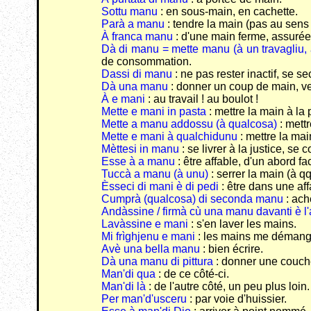
Sottu manu
: en sous-main, en cachette.
Parà a manu
: tendre la main (pas au sens
À franca manu
: d'une main ferme, assurée
Dà di manu = mette manu (à un travagliu,
de consommation.
Dassi di manu
: ne pas rester inactif, se s
Dà una manu
: donner un coup de main, ve
À e mani
: au travail ! au boulot !
Mette e mani in pasta
: mettre la main à la 
Mette a manu addossu (à qualcosa)
: mett
Mette e mani à qualchidunu
: mettre la mai
Mèttesi in manu
: se livrer à la justice, se 
Esse à a manu
: être affable, d'un abord fac
Tuccà a manu (à unu)
: serrer la main (à q
Èsseci di mani è di pedi
: être dans une aff
Cumprà (qualcosa) di seconda manu
: ach
Andàssine / firmà cù una manu davanti è l'
Lavàssine e mani
: s'en laver les mains.
Mi frìghjenu e mani
: les mains me démangen
Avè una bella manu
: bien écrire.
Dà una manu di pittura
: donner une couch
Man'di qua
: de ce côté-ci.
Man'di là
: de l'autre côté, un peu plus loin.
Per man'd'usceru
: par voie d'huissier.