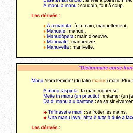
Esse à man'di Dio
: arriver à point nommé
À manu à manu
: soudain, tout à coup.
Les dérivés :
À a manuta
: à la main, manuellement.
Manuale
: manuel.
Manudòpera
: main d'oeuvre.
Manuvale
: manoeuvre.
Manuvella
: manivelle.
"Dictionnaire corse-fra
Manu
/nom féminin/ (du latin
manus
) main. Pluri
A manu raspiuta
: la main rugueuse.
Mette in manu (un prisuttu)
: entamer (un j
Dà di manu à u bastone
: se saisir viveme
Trifinassi e mani
: se frotter les mains.
Una manu lava l'altra è tutte à duie a fac
Les dérivés :