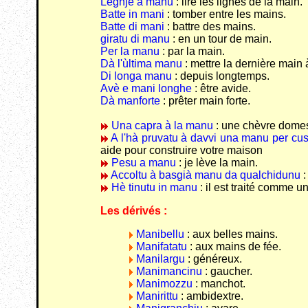
Leghje a manu
: lire les lignes de la main.
Batte in mani
: tomber entre les mains.
Batte di mani
: battre des mains.
giratu di manu
: en un tour de main.
Per la manu
: par la main.
Dà l'ùltima manu
: mettre la dernière main 
Di longa manu
: depuis longtemps.
Avè e mani longhe
: être avide.
Dà manforte
: prêter main forte.
Una capra à la manu
: une chèvre domes
A l'hà pruvatu à davvi una manu per cus
aide pour construire votre maison
Pesu a manu
: je lève la main.
Accoltu à basgià manu da qualchidunu
:
Hè tinutu in manu
: il est traité comme u
Les dérivés :
Manibellu
: aux belles mains.
Manifatatu
: aux mains de fée.
Manilargu
: généreux.
Manimancinu
: gaucher.
Manimozzu
: manchot.
Manirittu
: ambidextre.