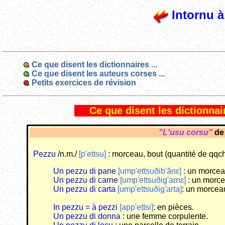
Intornu à
Ce que disent les dictionnaires ...
Ce que disent les auteurs corses ...
Petits exercices de révision
Ce que disent les dictionnair
"L'usu corsu"
d
Pezzu
/n.m./
[p'ettsu]
: morceau, bout (quantité de qqch
Un pezzu di pane
[ump'ettsuðib'ãnɛ]
: un morcea
Un pezzu di carne
[ump'ettsuðig'arnɛ]
: un morce
Un pezzu di carta
[ump'ettsuðig'arta]
: un morcea
In pezzu = à pezzi
[app'ettsi]
: en pièces.
Un pezzu di donna
: une femme corpulente.