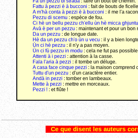
Fà un pezzu di strada
: faire un bout de chemin.
Fattu à pezzi è à bucconi
: fait de bouts de ficelle
A m'hà conta à pezzi è à bucconi
: il me l'a raco
Pezzu di scemu
: espèce de fou.
Ci hè un bellu pezzu ch'ellu ùn hè micca ghjunt
Avà è per un pezzu
: maintenant et pour un bon
Da un pezzu
: de longue date.
Hè da un pezzu ch'o ùn u vecu
: il y a bien long
Ùn ci hè pezzu
: il n'y a pas moyen.
Ùn ci fù pezzu in modu
: cela ne fut pas possible
Attenti à i pezzi
: attention à la casse.
Fala l'aria à pezzi
: il tombe un déluge.
A casa face cinque pezzi
: la maison comprend c
Tuttu d'un pezzu
: d'un caractère entier.
Andà in pezzi
: tomber en lambeaux.
Mette à pezzi
: mettre en morceaux.
Pezzi !
: et flûte !
Ce que disent les auteurs cors