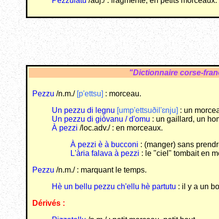
Pezzulatu
/adj./ : fragmenté, en petits morceaux.
"Dictionnaire corse-fra
Pezzu
/n.m./
[p'ettsu]
: morceau.
Un pezzu di legnu
[ump'ettsuðil'ɛnju]
: un morcea
Un pezzu di giòvanu / d'omu
: un gaillard, un ho
À pezzi
/loc.adv./ : en morceaux.
À pezzi è à bucconi
: (manger) sans prendr
L'ària falava à pezzi
: le "ciel" tombait en m
Pezzu
/n.m./ : marquant le temps.
Hè un bellu pezzu ch'ellu hè partutu
: il y a un b
Dérivés :