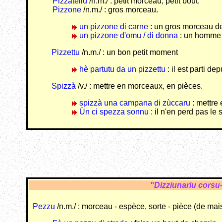
Pizzatellu
/n.m./ : petit morceau, petit bout.
Pizzone
/n.m./ : gros morceau.
un pizzone di carne
: un gros morceau de
un pizzone d'omu / di donna
: un homme /
Pizzettu
/n.m./ : un bon petit moment
hè partutu da un pizzettu
: il est parti d
Spizzà
/v./ : mettre en morceaux, en pièces.
spizzà una campana di zùccaru
: mettre
Ùn ci spezza sonnu
: il n'en perd pas le
"Dizziunariu corsu
Pezzu
/n.m./ : morceau - espèce, sorte - pièce (de mai