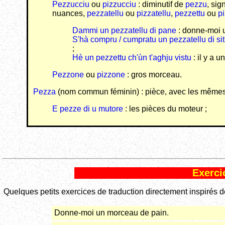
Pezzucciu
ou
pizzucciu
: diminutif de
pezzu
, sig
nuances,
pezzatellu
ou
pizzatellu
,
pezzettu
ou
pi
Dammi un pezzatellu di pane
: donne-moi u
S'hà compru / cumpratu un pezzatellu di si
;
Hè un pezzettu ch'ùn t'aghju vistu
: il y a u
Pezzone
ou
pizzone
: gros morceau.
Pezza
(nom commun féminin) : pièce, avec les mêmes s
E pezze di u mutore
: les pièces du moteur ;
Exerci
Quelques petits exercices de traduction directement inspirés de
Donne-moi un morceau de pain.