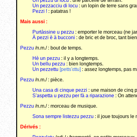
Un pezzu di locu
: une parcelle de terrain.
Un pezzacciu di locu
: un lopin de terre sans gra
Pezzi !
: patatras !
Mais aussi :
Purtàssine u pezzu
: emporter le morceau (ne ja
À pezzi è à bucconi
: de bric et de broc, tant bie
Pezzu
/n.m./ : bout de temps.
Hè un pezzu
: il y a longtemps.
Un bellu pezzu
: bien longtemps.
Un pezzettu
[petts'ɛttu]
: assez longtemps, pas m
Pezzu
/n.m./ : pièce.
Una casa di cinque pezzi
: une maison de cinq p
S'aspetta u pezzu per fà a riparazione
: On atten
Pezzu
/n.m./ : morceau de musique.
Sona sempre listezzu pezzu
: il joue toujours 
Dérivés :