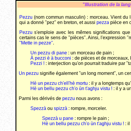
"Illustration de la la
Pezzu
(nom commun masculin) : morceau. Vient du l
qui a donné "pez" en breton, et aussi
pezza
pièce en co
Pezzu
s'emploie avec les mêmes significations que "
certains cas le sens de "pièces". Ainsi, l'expression 
"Mette in pezze"
.
Un pezzu di pane
: un morceau de pain ;
À pezzi è à bucconi
: de pièces et de morceaux, 
Pezzi !
: interjection qu'on pourrait traduire par "ta
Un pezzu
signifie également "un long moment", un ce
Hè un pezzu ch'ell'hè mortu
: il y a longtemps qu'i
Hè un bellu pezzu ch'o ùn t'aghju vistu !
: il y a 
Parmi les dérivés de
pezzu
nous avons :
Spezzà
ou
spizzà
: rompre, morceler.
Spezzà u pane
: rompre le pain ;
Hè un bellu pezzu ch'o ùn t'aghju vistu !
: i