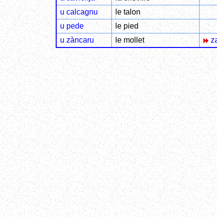
u calcagnu
le talon
u pede
le pied
u zàncaru
le mollet
za