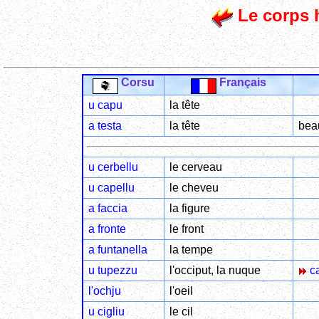
Le corps 
Corsu
Français
u capu
la tête
a testa
la tête
beau
u cerbellu
le cerveau
u capellu
le cheveu
a faccia
la figure
a fronte
le front
a funtanella
la tempe
u tupezzu
l'occiput, la nuque
ca
l'ochju
l'oeil
u cigliu
le cil