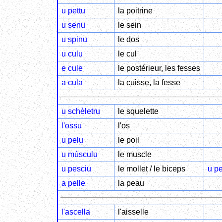
u pettu
la poitrine
u senu
le sein
u spinu
le dos
u culu
le cul
e cule
le postérieur, les fesses
a cula
la cuisse, la fesse
u schèletru
le squelette
l'ossu
l'os
u pelu
le poil
u mùsculu
le muscle
u pesciu
le mollet / le biceps
u pe
a pelle
la peau
l'ascella
l'aisselle