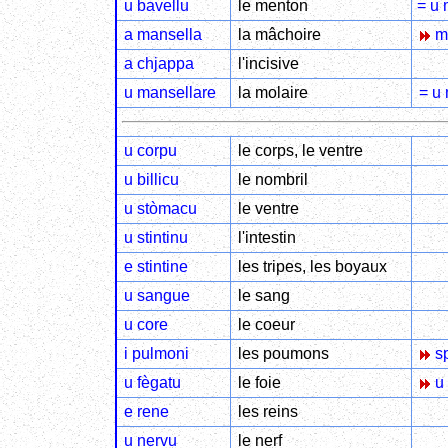
u bavellu
le menton
= u 
a mansella
la mâchoire
ma
a chjappa
l'incisive
u mansellare
la molaire
= u 
u corpu
le corps, le ventre
u billicu
le nombril
u stòmacu
le ventre
u stintinu
l'intestin
e stintine
les tripes, les boyaux
u sangue
le sang
u core
le coeur
i pulmoni
les poumons
sp
u fègatu
le foie
u 
e rene
les reins
u nervu
le nerf