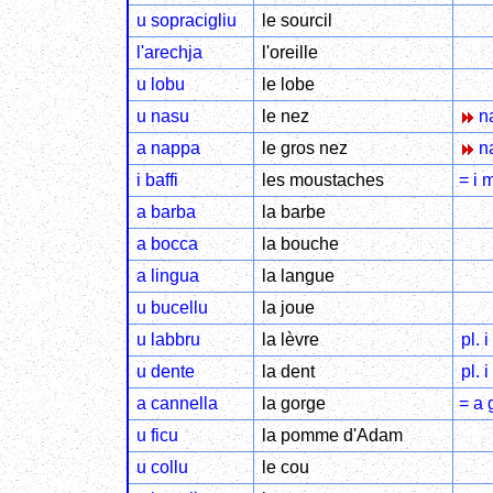
u sopracigliu
le sourcil
l'arechja
l'oreille
u lobu
le lobe
u nasu
le nez
na
a nappa
le gros nez
na
i baffi
les moustaches
= i 
a barba
la barbe
a bocca
la bouche
a lingua
la langue
u bucellu
la joue
u labbru
la lèvre
pl. 
u dente
la dent
pl. i
a cannella
la gorge
= a 
u ficu
la pomme d'Adam
u collu
le cou