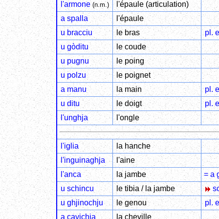
l'armone
l'épaule (articulation)
(n.m.)
a spalla
l'épaule
u bracciu
le bras
pl. 
u gòditu
le coude
u pugnu
le poing
u polzu
le poignet
a manu
la main
pl. 
u ditu
le doigt
pl. 
l'unghja
l'ongle
l'iglia
la hanche
l'inguinaghja
l'aine
l'anca
la jambe
= a
u schincu
le tibia / la jambe
sc
u ghjinochju
le genou
pl. 
a cavichja
la cheville