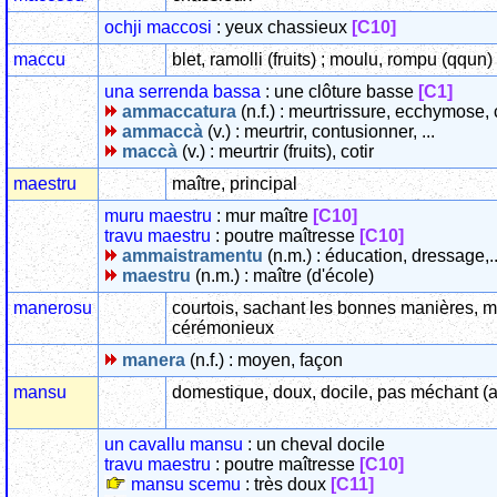
ochji maccosi
: yeux chassieux
[C10]
maccu
blet, ramolli (fruits) ; moulu, rompu (qqun)
una serrenda bassa
: une clôture basse
[C1]
ammaccatura
(n.f.) : meurtrissure, ecchymose, c
ammaccà
(v.) : meurtrir, contusionner, ...
maccà
(v.) : meurtrir (fruits), cotir
maestru
maître, principal
muru maestru
: mur maître
[C10]
travu maestru
: poutre maîtresse
[C10]
ammaistramentu
(n.m.) : éducation, dressage,..
maestru
(n.m.) : maître (d'école)
manerosu
courtois, sachant les bonnes manières, m
cérémonieux
manera
(n.f.) : moyen, façon
mansu
domestique, doux, docile, pas méchant (
un cavallu mansu
: un cheval docile
travu maestru
: poutre maîtresse
[C10]
mansu scemu
: très doux
[C11]