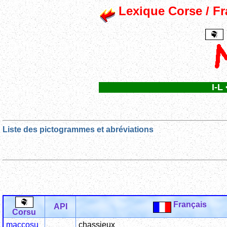
Lexique Corse / Fra
I-L
Liste des pictogrammes et abréviations
Français
API
Corsu
maccosu
chassieux