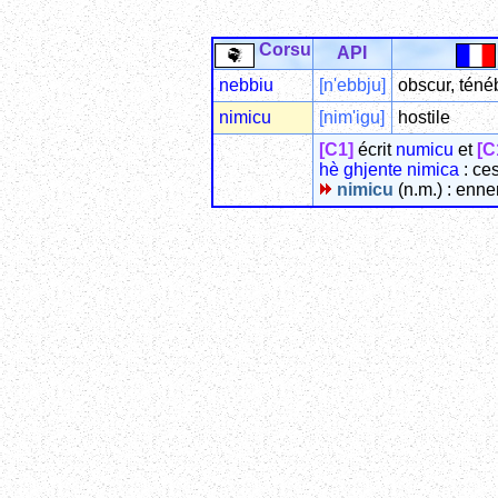
Corsu
API
nebbiu
[n'ebbju]
obscur, téné
nimicu
[nim'igu]
hostile
[C1]
écrit
numicu
et
[C
hè ghjente nimica
: ce
nimicu
(n.m.) : enne