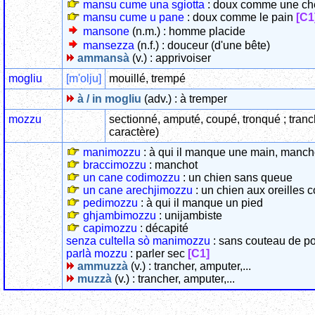
mansu cume una sgiotta
: doux comme une ch
mansu cume u pane
: doux comme le pain
[C1
mansone
(n.m.) : homme placide
mansezza
(n.f.) : douceur (d'une bête)
ammansà
(v.) : apprivoiser
mogliu
[m'olju]
mouillé, trempé
à / in mogliu
(adv.) : à tremper
mozzu
sectionné, amputé, coupé, tronqué ; tranch
caractère)
manimozzu
: à qui il manque une main, manch
braccimozzu
: manchot
un cane codimozzu
: un chien sans queue
un cane arechjimozzu
: un chien aux oreilles 
pedimozzu
: à qui il manque un pied
ghjambimozzu
: unijambiste
capimozzu
: décapité
senza cultella sò manimozzu
: sans couteau de p
parlà mozzu
: parler sec
[C1]
ammuzzà
(v.) : trancher, amputer,...
muzzà
(v.) : trancher, amputer,...