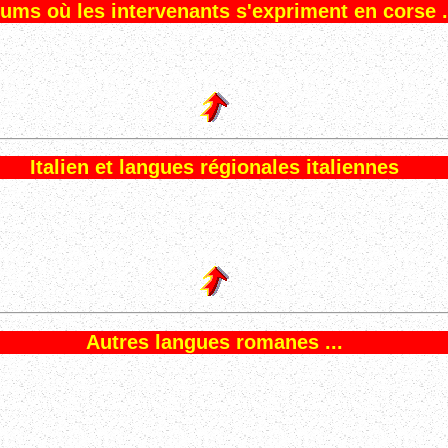
ums où les intervenants s'expriment en corse .
Italien et langues régionales italiennes
Autres langues romanes ...