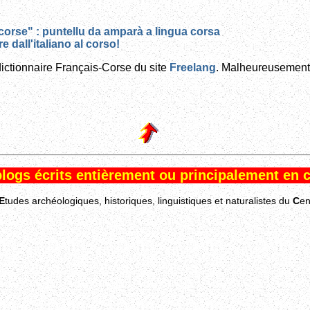
orse" : puntellu da amparà a lingua corsa
e dall'italiano al corso!
dictionnaire Français-Corse du site
Freelang
. Malheureusement,
blogs écrits entièrement ou principalement en c
E
tudes archéologiques, historiques, linguistiques et naturalistes du
C
en