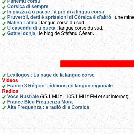
Parlemu corsu
Corsica di sempre
In piazza à u paese : à prò di a lingua corsa
Pruverbii, detti è sprissioni di Còrsica è d'altrò
: une mine
Matina Latina
: langue corse du sud.
U caseddu di u pueta
: langue corse du sud.
Gattivi ochja
: le blog de Stèfanu Cèsari.
Lexilogos : La page de la langue corse
Vidéos
France 3 Région : éditions en langue régionale
Radios
Voce Nustrale
(95.1 MHz - 105.1 MHz FM et sur Internet)
France Bleu Frequenza Mora
Alta Frequenza : a radiò di a Corsica