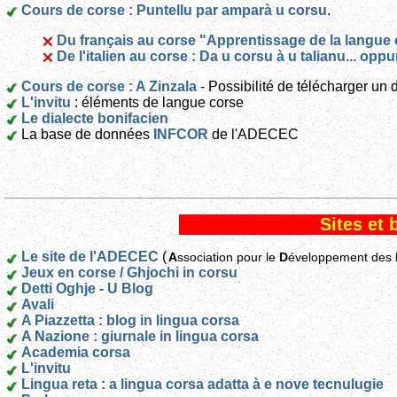
Cours de corse : Puntellu par amparà u corsu
.
Du français au corse "Apprentissage de la langue c
De l'italien au corse : Da u corsu à u talianu... oppur
Cours de corse : A Zinzala
- Possibilité de télécharger un 
L'invitu
: éléments de langue corse
Le dialecte bonifacien
La base de données
INFCOR
de l'ADECEC
Sites et 
Le site de l'ADECEC
(
A
ssociation pour le
D
éveloppement des
Jeux en corse / Ghjochi in corsu
Detti Oghje - U Blog
Avali
A Piazzetta : blog in lingua corsa
A Nazione : giurnale in lingua corsa
Academia corsa
L'invitu
Lingua reta : a lingua corsa adatta à e nove tecnulugie