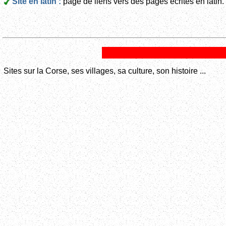
Site en latin :
page de liens vers des pages écrites en latin.
Sites sur la Corse, ses villages, sa culture, son histoire ...