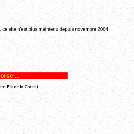
 ce site n'est plus maintenu depuis novembre 2004.
orse ...
)
tre-
E
st de la
C
orse