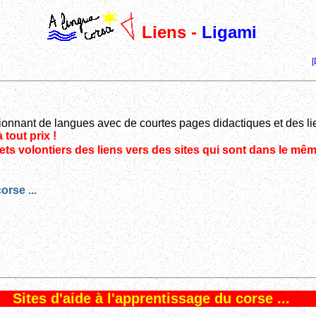
Liens -
Ligami
[
ionnant de langues avec de courtes pages didactiques et des li
à tout prix !
mets volontiers des liens vers des sites qui sont dans le mê
orse ...
Sites d'aide à l'apprentissage du corse ...