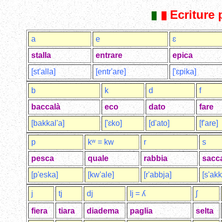
Ecriture
a
e
ɛ
stalla
entrare
epica
[st'alla]
[entr'are]
['ɛpika]
b
k
d
f
baccalà
eco
dato
fare
[bakkal'a]
['ɛko]
[d'ato]
[f'are]
p
kʷ = kw
r
s
pesca
quale
rabbia
sacc
[p'eska]
[kw'ale]
[r'abbja]
[s'akk
j
tj
dj
ǉ = ʎ
ʃ
fiera
tiara
diadema
paglia
selta