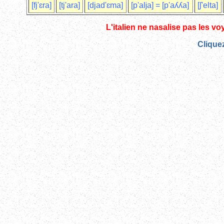
[fj'ɛra]
[tj'ara]
[djad'ɛma]
[p'aǉa] = [p'aʎʎa]
[ʃ'elta]
L'italien ne nasalise pas les vo
Cliquez