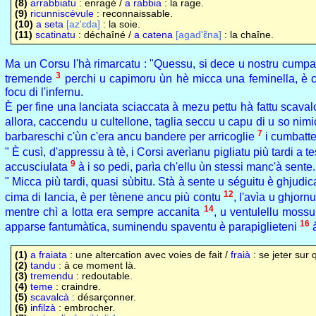
(8)
arrabbiatu
: enragé /
a rabbia
: la rage.
(9)
ricunniscévule
: reconnaissable.
(10)
a seta
[az'ɛda]
: la soie.
(11)
scatinatu
: déchaîné /
a catena
[agad'ɛ̃na]
: la chaîne.
Ma un Corsu l'hà rimarcatu : "Quessu, si dece u nostru cumpatr
3
tremende
perchi u capimoru ùn hè micca una feminella, è c
focu di l'infernu.
È per fine una lanciata sciaccata à mezu pettu hà fattu scava
allora, caccendu u cultellone, taglia seccu u capu di u so nimi
7
barbareschi c'ùn c'era ancu bandere per arricoglie
i cumbatte
" È cusì, d'appressu à tè, i Corsi averìanu pigliatu più tardi a 
9
accusciulata
à i so pedi, parìa ch'ellu ùn stessi manc'à sente.
" Micca più tardi, quasi sùbitu. Stà à sente u séguitu è ghjudi
12
cima di lancia, è per tènene ancu più contu
, l'avìa u ghjor
14
mentre chì a lotta era sempre accanita
, u ventulellu mossu
16
apparse fantumàtica, suminendu spaventu è parapiglieteni
à
(1)
a fraiata
: une altercation avec voies de fait /
fraià
: se jeter sur 
(2)
tandu
: à ce moment là.
(3)
tremendu
: redoutable.
(4)
teme
: craindre.
(5)
scavalcà
: désarçonner.
(6)
infilzà
: embrocher.