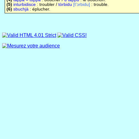
(5)
inturbidisce
: troubler /
tòrbidu
[t'ɔrbidu]
: trouble.
(6)
sbuchjà
: éplucher.