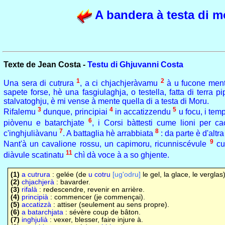
A bandera à testa di m
Texte de Jean Costa -
Testu di Ghjuvanni Costa
1
2
Una sera di cutrura
, a ci chjachjeràvamu
à u fucone mentr
sapete forse, hè una fasgiulaghja, o testella, fatta di terra
stalvatoghju, è mi vense à mente quella di a testa di Moru.
3
4
5
Rifalemu
dunque, principiai
in accatizzendu
u focu, i temp
6
piòvenu e batarchjate
, i Corsi bàttesti cume lioni per cac
7
8
c'inghjuliàvanu
. A battaglia hè arrabbiata
: da parte è d'altra
9
Nant'à un cavalione rossu, un capimoru, ricunniscévule
cum
11
diàvule scatinatu
chì dà voce à a so ghjente.
(1)
a cutrura
: gelée (de
u cotru
[ug'odru]
le gel, la glace, le verglas
(2)
chjachjerà
: bavarder.
(3)
rifalà
: redescendre, revenir en arrière.
(4)
principià
: commencer (je commençai).
(5)
accatizzà
: attiser (seulement au sens propre).
(6)
a batarchjata
: sévère coup de bâton.
(7)
inghjulià
: vexer, blesser, faire injure à.