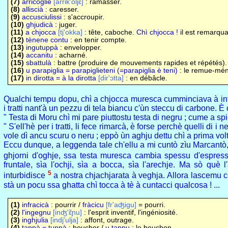
(7)
arricoglie
[arrik'oljɛ]
: ramasser.
(8)
alliscià
: caresser.
(9)
accusciulissi
: s'accroupir.
(10)
ghjudicà
: juger.
(11)
a chjocca
[tj'okka]
: tête, caboche.
Chì chjocca !
il est remarqua
(12)
tènene contu
: en tenir compte.
(13)
ingutuppà
: envelopper.
(14)
accanitu
: acharné.
(15)
sbattulà
: battre (produire de mouvements rapides et répétés).
(16)
u parapiglia = parapiglieteni (=parapiglia è teni)
: le remue-ména
(17)
in dirotta = à la dirotta
[dir'ɔtta]
: en débâcle.
Qualchi tempu dopu, chì a chjocca muresca cumminciava à in
i tratti nant'à un pezzu di tela biancu c'ùn steccu di carbone. È
" Testa di Moru chì mi pare piuttostu testa di negru ; cume a spi
" S'ell'hè per i tratti, li fece rimarcà, è forse perchè quelli di i
vole dì ancu scuru o neru ; eppò ùn aghju dettu chì a prima volta
Eccu dunque, a leggenda tale ch'ellu a mi cuntò zìu Marcantò, 
ghjorni d'oghje, ssa testa muresca cambia spessu d'espress
fruntale, sìa l'ochji, sìa a bocca, sìa l'arechje. Ma sò què l
5
inturbidisce
a nostra chjachjarata à veghja. Allora lascemu 
stà un pocu ssa ghatta chì tocca à tè à cuntacci qualcosa ! ...
(1)
infracicà
: pourrir /
fràcicu
[fr'aʤigu]
= pourri.
(2)
l'ingegnu
[inʤ'ɛ̃ɲu]
: l'esprit inventif, l'ingéniosité.
(3)
inghjulia
[indj'ulja]
: affont, outrage.
(4)
tappà = tuppà
: boucher /
u tappu
: le bouchon.