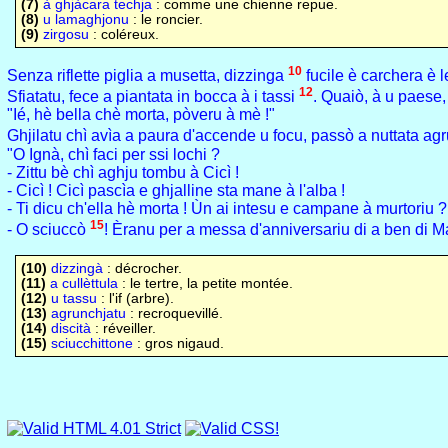
(7)
à ghjàcara techja
: comme une chienne repue.
(8)
u lamaghjonu
: le roncier.
(9)
zirgosu
: coléreux.
10
Senza riflette piglia a musetta, dizzinga
fucile è carchera è l
12
Sfiatatu, fece a piantata in bocca à i tassi
. Quaiò, à u paese
"Ié, hè bella chè morta, pòveru à mè !"
Ghjilatu chì avìa a paura d'accende u focu, passò a nuttata ag
"O Ignà, chì faci per ssi lochi ?
- Zittu bè chì aghju tombu à Cicì !
- Cicì ! Cicì pascìa e ghjalline sta mane à l'alba !
- Ti dicu ch'ella hè morta ! Ùn ai intesu e campane à murtoriu ?
15
- O sciuccò
! Èranu per a messa d'anniversariu di a ben di Ma
(10)
dizzingà
: décrocher.
(11)
a cullèttula
: le tertre, la petite montée.
(12)
u tassu
: l'if (arbre).
(13)
agrunchjatu
: recroquevillé.
(14)
discità
: réveiller.
(15)
sciucchittone
: gros nigaud.