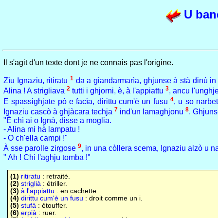
U ban
Il s'agit d'un texte dont je ne connais pas l'origine.
1
Zìu Ignaziu, ritiratu
da a giandarmarìa, ghjunse à stà dinù in 
2
3
Alina ! A strigliava
tutti i ghjorni, è, à l'appiattu
, ancu l'unghje
4
E spassighjate pò e facìa, dirittu cum'è un fusu
, u so narbe
7
8
Ignaziu cascò à ghjàcara techja
ind'un lamaghjonu
. Ghjuns
"È chì ai o Ignà, disse a moglia.
- Alina mi hà lampatu !
- O ch'ella campi !"
9
À sse parolle zirgose
, in una còllera scema, Ignaziu alzò u na
" Ah ! Chì l'aghju tomba !"
(1)
ritiratu
: retraité.
(2)
striglià
: étriller.
(3)
à l'appiattu
: en cachette
(4)
dirittu cum'è un fusu
: droit comme un i.
(5)
stufà
: étouffer.
(6)
erpià
: ruer.