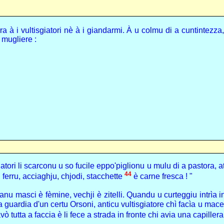
a à i vultisgiatori nè à i giandarmi. À u colmu di a cuntintezza,
 mugliere :
atori li scarconu u so fucile eppo'piglionu u mulu di a pastora, a
44
, ferru, acciaghju, chjodi, stacchette
è carne fresca ! "
anu masci è fèmine, vechji è zitelli. Quandu u curteggiu intrìa i
a guardia d'un certu Orsoni, anticu vultisgiatore chì facìa u mac
ò tutta a faccia è li fece a strada in fronte chi avia una capiller