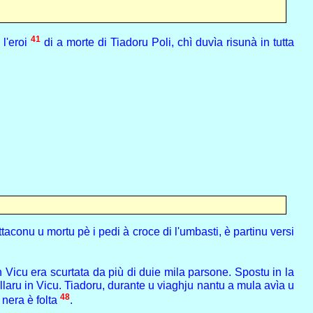
41
 l'eroi
di a morte di Tiadoru Poli, chì duvìa risunà in tutta
ttaconu u mortu pè i pedi à croce di l'umbasti, è partinu versi
n Vicu era scurtata da più di duie mila parsone. Spostu in la
ellaru in Vicu. Tiadoru, durante u viaghju nantu a mula avìa u
48
a nera è folta
.