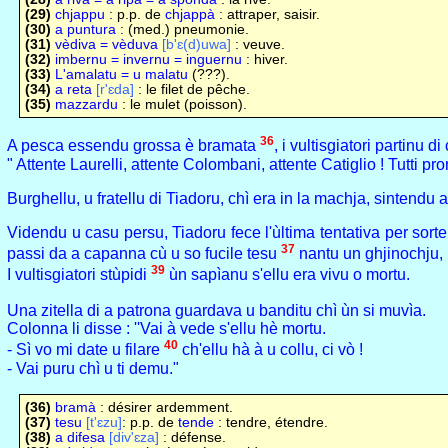
(29)
chjappu
: p.p. de
chjappà
: attraper, saisir.
(30)
a puntura
: (med.) pneumonie.
(31)
vèdiva = vèduva
[b'ɛ(d)uwa]
: veuve.
(32)
imbernu = invernu = inguernu
: hiver.
(33)
L'amalatu = u malatu
(???).
(34)
a reta
[r'ɛda]
: le filet de pêche.
(35)
mazzardu
: le mulet (poisson).
36
A pesca essendu grossa è bramata
, i vultisgiatori partinu
" Attente Laurelli, attente Colombani, attente Catiglio ! Tutti pron
Burghellu, u fratellu di Tiadoru, chì era in la machja, sintendu
Videndu u casu persu, Tiadoru fece l'ùltima tentativa per sorte
37
passi da a capanna cù u so fucile tesu
nantu un ghjinochju, i
39
I vultisgiatori stùpidi
ùn sapìanu s'ellu era vivu o mortu.
Una zitella di a patrona guardava u banditu chì ùn si muvìa.
Colonna li disse : ''Vai à vede s'ellu hè mortu.
40
- Sì vo mi date u filare
ch'ellu hà à u collu, ci vò !
- Vai puru chì u ti demu."
(36)
bramà
: désirer ardemment.
(37)
tesu
[t'ɛzu]
: p.p. de
tende
: tendre, étendre.
(38)
a difesa
[div'ɛza]
: défense.