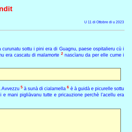
ndit
U 11 di Ottobre di u 2023
a curunatu sottu i pini era di Guagnu, paese ospitalieru cù i
2
l'omu era cascatu di malamorte
nascìanu da per elle cume i
5
6
i. Avvezzu
à sunà di cialamella
è à guidà e picurelle sottu
i e mani pigliàvanu tutte e pricauzione perchè l'acellu era