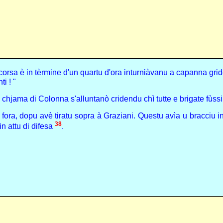
 di corsa è in tèrmine d'un quartu d'ora inturniàvanu a capanna gri
ti ! "
 a chjama di Colonna s'alluntanò cridendu chì tutte e brigate fùss
 fora, dopu avè tiratu sopra à Graziani. Questu avìa u bracciu in
38
n attu di difesa
.