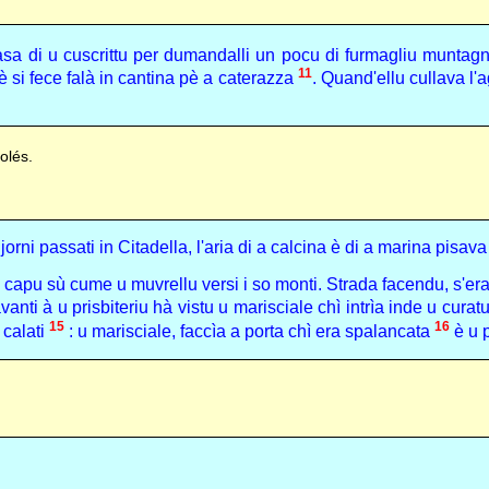
sa di u cuscrittu per dumandalli un pocu di furmagliu muntagn
11
 è si fece falà in cantina pè a caterazza
. Quand'ellu cullava l
olés.
rni passati in Citadella, l'aria di a calcina è di a marina pisav
iò capu sù cume u muvrellu versi i so monti. Strada facendu, s'er
nti à u prisbiteriu hà vistu u marisciale chì intrìa inde u curatu
15
16
 calati
: u marisciale, faccìa a porta chì era spalancata
è u 