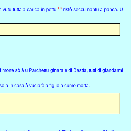
18
ivutu tutta a carica in pettu
ristò seccu nantu a panca. U
 morte sò à u Parchettu ginarale di Bastìa, tutti di giandarmi
ola in casa à vuciarà a figliola cume morta.