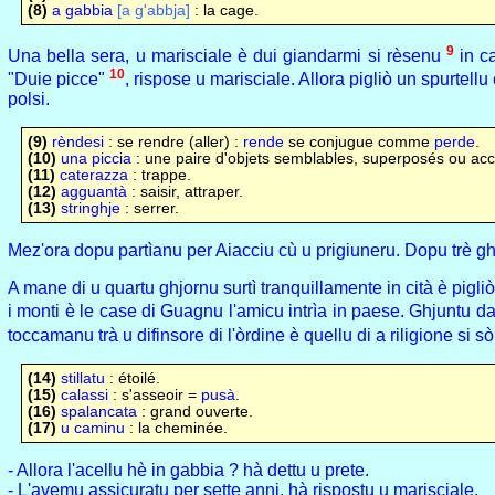
(8)
a gabbia
[a g'abbja]
: la cage.
9
Una bella sera, u marisciale è dui giandarmi si rèsenu
in ca
10
"Duie picce"
, rispose u marisciale. Allora pigliò un spurtellu
polsi.
(9)
rèndesi
: se rendre (aller) :
rende
se conjugue comme
perde
.
(10)
una piccia
: une paire d'objets semblables, superposés ou acc
(11)
caterazza
: trappe.
(12)
agguantà
: saisir, attraper.
(13)
stringhje
: serrer.
Mez'ora dopu partìanu per Aiacciu cù u prigiuneru. Dopu trè ghjo
A mane di u quartu ghjornu surtì tranquillamente in cità è pigl
i monti è le case di Guagnu l'amicu intrìa in paese. Ghjuntu dava
toccamanu trà u difinsore di l'òrdine è quellu di a riligione si sò
(14)
stillatu
: étoilé.
(15)
calassi
: s'asseoir =
pusà
.
(16)
spalancata
: grand ouverte.
(17)
u caminu
: la cheminée.
- Allora l'acellu hè in gabbia ? hà dettu u prete.
- L'avemu assicuratu per sette anni, hà rispostu u marisciale.