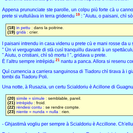
Appena prununciate ste parolle, un colpu più forte cà u cannone
19
prete si vultuliàva in terra gridendu
: "Aiutu, o paisani, chì sò
(18)
in pettu
: dans la poitrine.
(19)
gridà
: crier.
I paisani intrendu in casa videnu u prete cù e mani rosse da u 
" Ùn vi vergugnate di stà cusì tranquillu davanti à un spettàcul
" Aiutu, o cristiani, chì sò mortu ! ", gridava u prete.
21
È l'altru sempre intrèpidu
nantu a panca. Allora si resenu c
Quì cumencia a carriera sanguinosa di Tiadoru chì tirava à i gia
tombi da Tiadoru Poli.
Una notte, à Rusazia, un certu Scialdoriu è Acillone di Guagnu 
(20)
sìmile = sìmule
: semblable, pareil.
(21)
intrèpidu
: froid.
(22)
rèndesi contu
: se rendre compte.
(23)
niente = nunda = nulla
: rien.
- Ghjastimà vogliu per sempre à Scialdoriu è Accillone. Ch'ellu