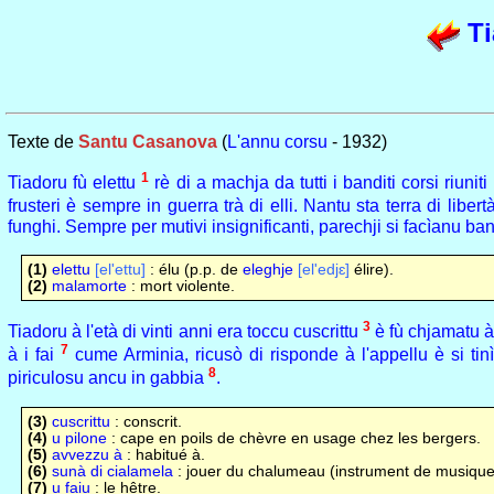
Ti
Texte de
Santu Casanova
(
L'annu corsu
- 1932)
1
Tiadoru fù elettu
rè di a machja da tutti i banditi corsi riuni
frusteri è sempre in guerra trà di elli. Nantu sta terra di li
funghi. Sempre per mutivi insignificanti, parechji si facìanu band
(1)
elettu
[el'ettu]
: élu (p.p. de
eleghje
[el'edjɛ]
élire).
(2)
malamorte
: mort violente.
3
Tiadoru à l'età di vinti anni era toccu cuscrittu
è fù chjamatu à
7
à i fai
cume Arminia, ricusò di risponde à l'appellu è si tin
8
piriculosu ancu in gabbia
.
(3)
cuscrittu
: conscrit.
(4)
u pilone
: cape en poils de chèvre en usage chez les bergers.
(5)
avvezzu à
: habitué à.
(6)
sunà di cialamela
: jouer du chalumeau (instrument de musique
(7)
u faiu
: le hêtre.