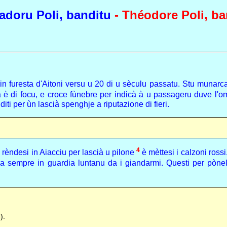
adoru Poli, banditu
- Théodore Poli, ba
ti in furesta d'Aitoni versu u 20 di u sèculu passatu. Stu munarc
bertà è di focu, e croce fùnebre per indicà à u passageru duve 
iti per ùn lascià spenghje a riputazione di fieri.
4
 rèndesi in Aiacciu per lascià u pilone
è mèttesi i calzoni ross
ìa sempre in guardia luntanu da i giandarmi. Questi per pònel
).