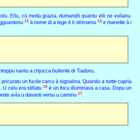
olu. Ellu, cù molta grazia, dumandò quantu elli ne vulìanu.
12
13
'agguantonu
à nome di a lege è li strìnsenu
e manette à i
a troppu nantu a chjocca bullente di Tiadoru.
a pricuratu un fucile carcu à signalina. Quandu a notte cuprìa
14
. U celu era stillatu
è un focu illuminava a casa. Dopu un
17
prete avìa u davanti versu u caminu
.