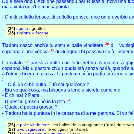
Duie sere dopu, Acillone passendu per Rusazia, ricivi una fuc
ma a virità un s'hè mai sappiuta.
- Chì di cultellu feris
c
e, di cultellu perisce, dice un pruverbiu a
(24)
sguttà
: goutter.
(25)
ziglione = fucone
.
26
Tiadoru cascò anch'ellu sottu e palle vindittere
di i vultis
31
capanna d'una vèdiva
di Guagnu chì passava culà l'imbern
33
L'amalatu
passò a notte cun forte frebba. A matina, à gh
capanna. Ma u pastore ch'ùn pudìa stà senza parlà, quand'ellu g
à l'olmu chì era in piazza. U pastore chì ùn pudìa più tene u si
:
- " Quì, ùn ci hè nulla. È tù sai qualcosa ?
- Eiu sò qualcosa, ma bisogna à tene u sicretu cume mè.
- È chì sai ? Parla.
34
- U pesciu grossu hè in la reta
.
- Quale, u pesciu grossu ?
- Tiadoru hà la puntura in la capanna di a me patrona. Sì vo f
(26)
e palle vindettere
: les balles de la vengeance ("droit de le ven
(27)
u vultisgiadore
: le voltigeur (militaire).
(28)
a riva = a ripa = a sponda
: la rive.