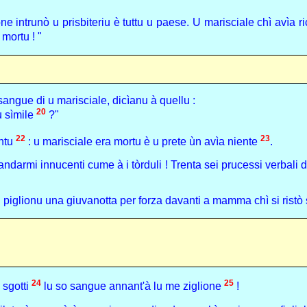
 intrunò u prisbiteriu è tuttu u paese. U marisciale chì avìa ric
 mortu ! "
sangue di u marisciale, dicìanu à quellu :
20
u sìmile
?"
22
23
ontu
: u marisciale era mortu è u prete ùn avìa niente
.
ndarmi innucenti cume à i tòrduli ! Trenta sei prucessi verbali di
piglionu una giuvanotta per forza davanti a mamma chì si ristò s
24
25
 sgotti
lu so sangue annant'à lu me ziglione
!