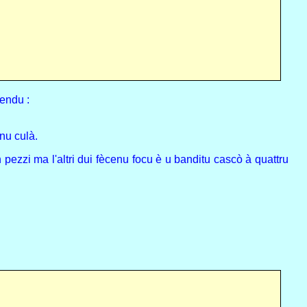
dendu :
inu culà.
 pezzi ma l'altri dui fècenu focu è u banditu cascò à quattru