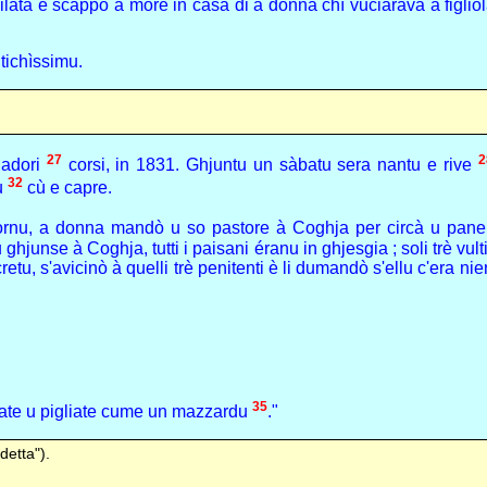
ilata è scappò à more in casa di a donna chì vuciarava a figlio
ntichìssimu.
27
2
giadori
corsi, in 1831. Ghjuntu un sàbatu sera nantu e rive
32
u
cù e capre.
jornu, a donna mandò u so pastore à Coghja per circà u pan
hjunse à Coghja, tutti i paisani éranu in ghjesgia ; soli trè vul
cretu, s'avicinò à quelli trè penitenti è li dumandò s'ellu c'era 
35
alate u pigliate cume un mazzardu
."
detta").