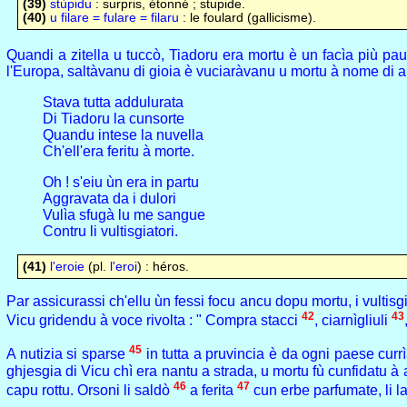
(39)
stùpidu
: surpris, étonné ; stupide.
(40)
u filare = fulare = filaru
: le foulard (gallicisme).
Quandi a zitella u tuccò, Tiadoru era mortu è un facìa più paur
l'Europa, saltàvanu di gioia è vuciaràvanu u mortu à nome di a
Stava tutta addulurata
Di Tiadoru la cunsorte
Quandu intese la nuvella
Ch'ell'era feritu à morte.
Oh ! s'eiu ùn era in partu
Aggravata da i dulori
Vulìa sfugà lu me sangue
Contru li vultisgiatori.
(41)
l'eroie
(pl.
l'eroi
) : héros.
Par assicurassi ch'ellu ùn fessi focu ancu dopu mortu, i vultisgi
42
43
Vicu gridendu à voce rivolta : " Compra stacci
, ciarnìgliuli
45
A nutizia si sparse
in tutta a pruvincia è da ogni paese currì
ghjesgia di Vicu chì era nantu a strada, u mortu fù cunfidatu à 
46
47
capu rottu. Orsoni li saldò
a ferita
cun erbe parfumate, li lav