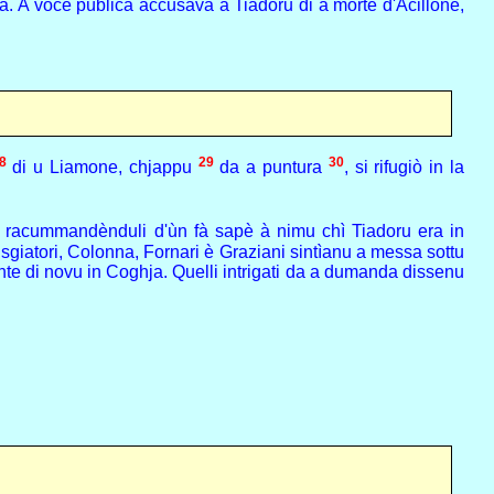
la. A voce pùblica accusava à Tiadoru di a morte d'Acillone,
8
29
30
di u Liamone, chjappu
da a puntura
, si rifugiò in la
e racummandènduli d'ùn fà sapè à nimu chì Tiadoru era in
tisgiatori, Colonna, Fornari è Graziani sintìanu a messa sottu
niente di novu in Coghja. Quelli intrigati da a dumanda dissenu