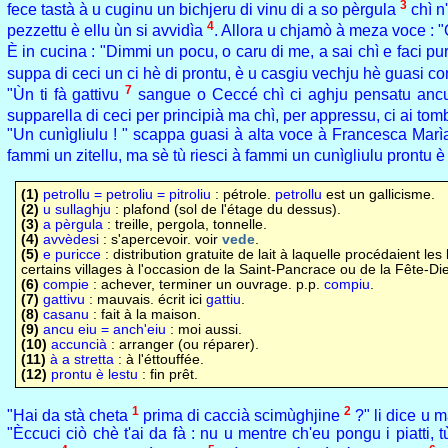
3
fece tastà à u cuginu un bichjeru di vinu di a so pèrgula
chì n'
4
pezzettu è ellu ùn si avvidìa
. Allora u chjamò à meza voce : 
È in cucina : "Dimmi un pocu, o caru di me, a sai chì e faci pu
suppa di ceci un ci hè di prontu, è u casgiu vechju hè guasi 
7
"Ùn ti fà gattivu
sangue o Ceccé chì ci aghju pensatu anc
supparella di ceci per principià ma chì, per appressu, ci ai to
"Un cunìgliulu ! " scappa guasi à alta voce à Francesca Marìa.
fammi un zitellu, ma sè tù riesci à fammi un cunìgliulu prontu è
(1)
petrollu = petroliu = pitroliu
: pétrole.
petrollu
est un gallicisme.
(2)
u sullaghju
: plafond (sol de l'étage du dessus).
(3)
a pèrgula
: treille, pergola, tonnelle.
(4)
avvèdesi
: s'apercevoir. voir
vede
.
(5)
e puricce
: distribution gratuite de lait à laquelle procédaient le
certains villages à l'occasion de la Saint-Pancrace ou de la Fête-Di
(6)
compie
: achever, terminer un ouvrage. p.p.
compiu
.
(7)
gattivu
: mauvais. écrit ici
gattiu
.
(8)
casanu
: fait à la maison.
(9)
ancu eiu = anch'eiu
: moi aussi.
(10)
accuncià
: arranger (ou réparer).
(11)
à a stretta
: à l'éttouffée.
(12)
prontu è lestu
: fin prêt.
1
2
"Hai da stà cheta
prima di caccià scimùghjine
?" li dice u 
"Èccuci ciò chè t'ai da fà : nu u mentre ch'eu pongu i piatti,