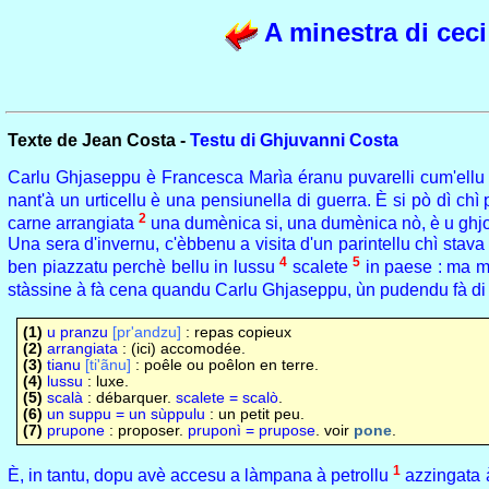
A minestra di ceci
Texte de Jean Costa -
Testu di Ghjuvanni Costa
Carlu Ghjaseppu è Francesca Marìa éranu puvarelli cum'ellu ci
nant'à un urticellu è una pensiunella di guerra. È si pò dì chì
2
carne arrangiata
una dumènica si, una dumènica nò, è u ghjor
Una sera d'invernu, c'èbbenu a visita d'un parintellu chì stava 
4
5
ben piazzatu perchè bellu in lussu
scalete
in paese : ma 
stàssine à fà cena quandu Carlu Ghjaseppu, ùn pudendu fà di 
(1)
u pranzu
[pr'andzu]
: repas copieux
(2)
arrangiata
: (ici) accomodée.
(3)
tianu
[ti'ãnu]
: poêle ou poêlon en terre.
(4)
lussu
: luxe.
(5)
scalà
: débarquer.
scalete = scalò
.
(6)
un suppu = un sùppulu
: un petit peu.
(7)
prupone
: proposer.
pruponì = prupose
. voir
pone
.
1
È, in tantu, dopu avè accesu a làmpana à petrollu
azzingata 