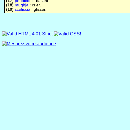
(17)
pendiconi
: ballant.
(18)
mughjà
: crier.
(19)
sculiscià
: glisser.