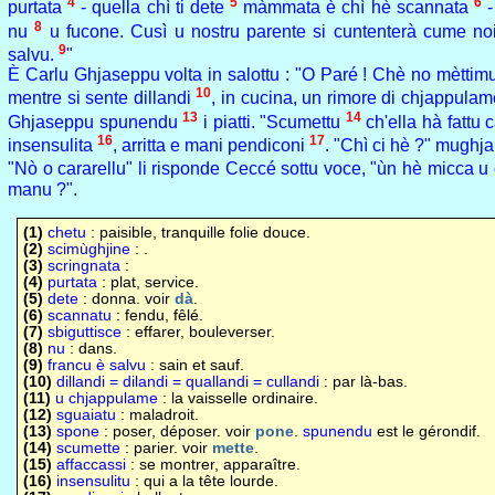
4
5
6
purtata
- quella chì ti dete
màmmata è chì hè scannata
-
8
nu
u fucone. Cusì u nostru parente si cuntenterà cume noi
9
salvu.
"
È Carlu Ghjaseppu volta in salottu : "O Paré ! Chè no mèttimu s
10
mentre si sente dillandi
, in cucina, un rimore di chjappula
13
14
Ghjaseppu spunendu
i piatti. "Scumettu
ch'ella hà fattu 
16
17
insensulita
, arritta e mani pendiconi
. "Chì ci hè ?" mughj
"Nò o cararellu" li risponde Ceccé sottu voce, "ùn hè micca u 
manu ?".
(1)
chetu
: paisible, tranquille folie douce.
(2)
scimùghjine
: .
(3)
scringnata
:
(4)
purtata
: plat, service.
(5)
dete
: donna. voir
dà
.
(6)
scannatu
: fendu, fêlé.
(7)
sbiguttisce
: effarer, bouleverser.
(8)
nu
: dans.
(9)
francu è salvu
: sain et sauf.
(10)
dillandi = dilandi = quallandi = cullandi
: par là-bas.
(11)
u chjappulame
: la vaisselle ordinaire.
(12)
sguaiatu
: maladroit.
(13)
spone
: poser, déposer. voir
pone
.
spunendu
est le gérondif.
(14)
scumette
: parier. voir
mette
.
(15)
affaccassi
: se montrer, apparaître.
(16)
insensulitu
: qui a la tête lourde.