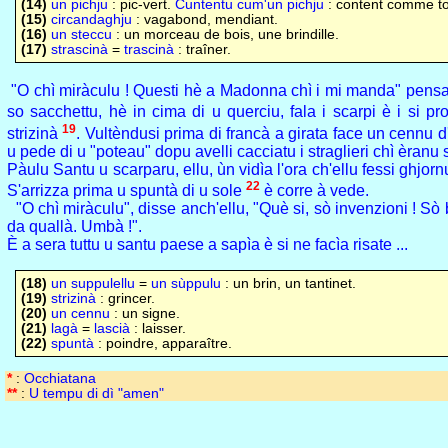
(14)
un pichju
: pic-vert.
Cuntentu cum'un pichju
: content comme to
(15)
circandaghju
: vagabond, mendiant.
(16)
un steccu
: un morceau de bois, une brindille.
(17)
strascinà
=
trascinà
: traîner.
"O chì miràculu ! Questi hè a Madonna chì i mi manda" pensa
so sacchettu, hè in cima di u querciu, fala i scarpi è i si p
19
strizinà
. Vultèndusi prima di francà a girata face un cennu 
u pede di u "poteau" dopu avelli cacciatu i straglieri chì èranu
Pàulu Santu u scarparu, ellu, ùn vidìa l'ora ch'ellu fessi ghjorn
22
S'arrizza prima u spuntà di u sole
è corre à vede.
"O chì miràculu", disse anch'ellu, "Què si, sò invenzioni ! Sò be
da quallà. Umbà !".
È a sera tuttu u santu paese a sapìa è si ne facìa risate ...
(18)
un suppulellu
=
un sùppulu
: un brin, un tantinet.
(19)
strizinà
: grincer.
(20)
un cennu
: un signe.
(21)
lagà
=
lascià
: laisser.
(22)
spuntà
: poindre, apparaître.
*
:
Occhiatana
**
:
U tempu di dì "amen"