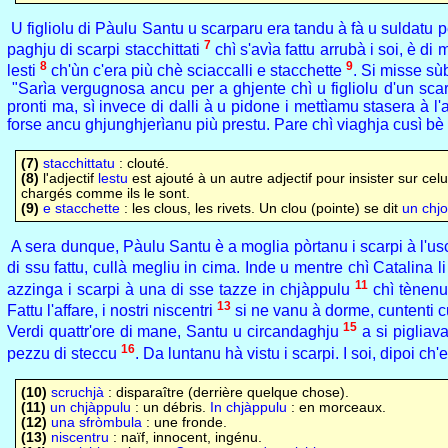
U figliolu di Pàulu Santu u scarparu era tandu à fà u suldatu p
7
paghju di scarpi stacchittati
chì s'avìa fattu arrubà i soi, è di
8
9
lesti
ch'ùn c'era più chè sciaccalli e stacchette
. Si misse sùb
"Sarìa vergugnosa ancu per a ghjente chì u figliolu d'un scarp
pronti ma, sì invece di dalli à u pidone i mettìamu stasera à l'at
forse ancu ghjunghjerìanu più prestu. Pare chì viaghja cusì bè è
(7)
stacchittatu
: clouté.
(8)
l'adjectif
lestu
est ajouté à un autre adjectif pour insister sur celui
chargés comme ils le sont.
(9)
e stacchette
: les clous, les rivets. Un clou (pointe) se dit
un chj
A sera dunque, Pàulu Santu è a moglia pòrtanu i scarpi à l'usci
di ssu fattu, cullà megliu in cima. Inde u mentre chì Catalina
11
azzinga i scarpi à una di sse tazze in chjàppulu
chì tènenu 
13
Fattu l'affare, i nostri niscentri
si ne vanu à dorme, cuntenti 
15
Verdi quattr'ore di mane, Santu u circandaghju
a si pigliav
16
pezzu di steccu
. Da luntanu hà vistu i scarpi. I soi, dipoi ch'e
(10)
scruchjà
: disparaître (derrière quelque chose).
(11)
un chjàppulu
: un débris.
In chjàppulu
: en morceaux.
(12)
una sfròmbula
: une fronde.
(13)
niscentru
: naïf, innocent, ingénu.