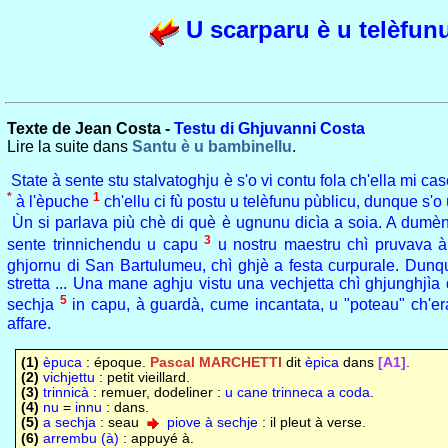
U scarparu è u telèfun
Texte de Jean Costa -
Testu di Ghjuvanni Costa
Lire la suite dans
Santu è u bambinellu
.
State à sente stu stalvatoghju è s'o vi contu fola ch'ella mi c
*
1
à l'èpuche
ch'ellu ci fù postu u telèfunu pùblicu, dunque s'o ù
Ùn si parlava più chè di què è ugnunu dicìa a soia. A dumènic
3
sente trinnichendu u capu
u nostru maestru chì pruvava à 
ghjornu di San Bartulumeu, chì ghjè a festa curpurale. Dunque
stretta ... Una mane aghju vistu una vechjetta chì ghjunghjìa 
5
sechja
in capu, à guardà, cume incantata, u "poteau" ch'er
affare.
(1)
èpuca
: époque.
Pascal MARCHETTI
dit
èpica
dans
[A1]
.
(2)
vichjettu
: petit vieillard.
(3)
trinnicà
: remuer, dodeliner :
u cane trinneca a coda
.
(4)
nu
=
innu
: dans.
(5)
a sechja
: seau
piove à sechje
: il pleut à verse.
(6)
arrembu (à)
: appuyé à.