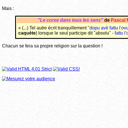
Mais :
"Le corse dans tous les sens"
de
Pascal
« (...) Tel autre écrit tranquillement "
dopu avè fattu l'ov
caquète
) lorsque le seul participe dit "absolu" -
fattu l
Chacun se fera sa propre religion sur la question !