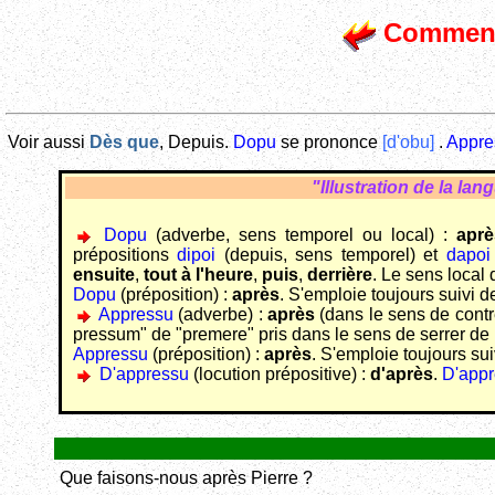
Comment 
Voir aussi
Dès que
, Depuis.
Dopu
se prononce
[d'obu]
.
Appre
"Illustration de la la
Dopu
(adverbe, sens temporel ou local) :
aprè
prépositions
dipoi
(depuis, sens temporel) et
dapoi
ensuite
,
tout à l'heure
,
puis
,
derrière
. Le sens local
Dopu
(préposition) :
après
. S'emploie toujours suivi d
Appressu
(adverbe) :
après
(dans le sens de contre,
pressum
" de "
premere
" pris dans le sens de serrer de 
Appressu
(préposition) :
après
. S'emploie toujours sui
D'appressu
(locution prépositive) :
d'après
.
D'appr
Que faisons-nous après Pierre ?