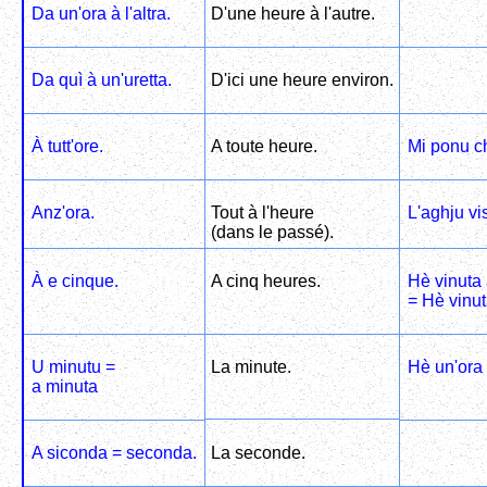
Da un'ora à l'altra.
D'une heure à l'autre.
Da quì à un'uretta.
D'ici une heure environ.
À tutt'ore.
A toute heure.
Mi ponu ch
Anz'ora.
Tout à l'heure
L'aghju vi
(dans le passé).
À e cinque.
A cinq heures.
Hè vinuta 
= Hè vinut
U minutu =
La minute.
Hè un'ora 
a minuta
A siconda = seconda.
La seconde.