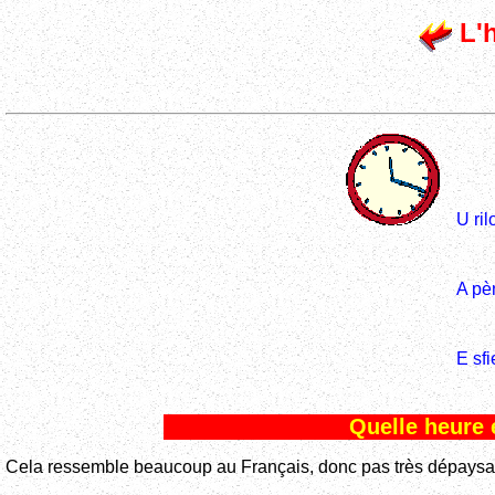
L'h
U ril
A pè
E sfi
Quelle heure e
Cela ressemble beaucoup au Français, donc pas très dépaysan