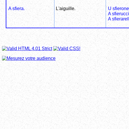
A sfiera.
L'aiguille.
U sfierone
A sfierucci
A sfierarel