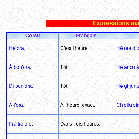
Expressions ave
Corsu
Français
Hè ora.
C'est l'heure.
Hè ora di 
À bon'ora.
Tôt.
Hè ancu à
Di bon'ora.
Tôt.
Hè ghjuntu
À l'ora.
A l'heure, exact.
Ch'ellu sìa
Frà trè ore.
Dans trois heures.