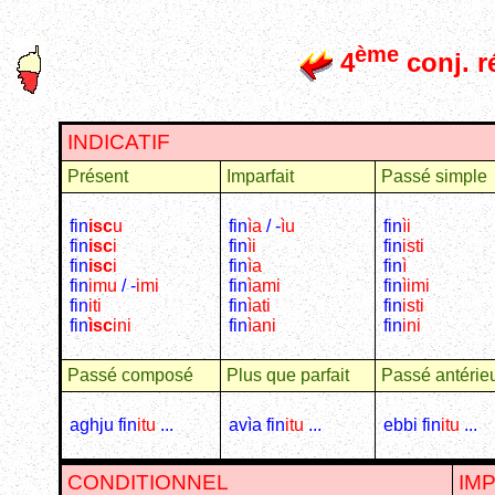
ème
4
conj. r
INDICATIF
Présent
Imparfait
Passé simple
fin
isc
u
fin
ìa
/ -
ìu
fin
ìi
fin
isc
i
fin
ìi
fin
isti
fin
isc
i
fin
ìa
fin
ì
fin
imu
/ -
imi
fin
ìami
fin
ìimi
fin
iti
fin
ìati
fin
isti
fin
ìsc
ini
fin
ìani
fin
ini
Passé composé
Plus que parfait
Passé antérie
aghju fin
itu
...
avìa fin
itu
...
ebbi fin
itu
...
CONDITIONNEL
IM