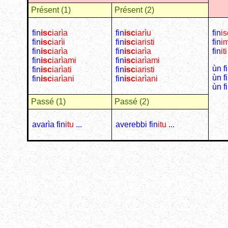
Présent (1)
Présent (2)
fin
isc
iarìa
fin
isc
iarìu
fin
is
fin
isc
iarìi
fin
isc
iaristi
fin
i
fin
isc
iarìa
fin
isc
iarìa
fin
iti
fin
isc
iarìami
fin
isc
iarìami
ùn f
fin
isc
iarìati
fin
isc
iaristi
ùn f
fin
isc
iarìani
fin
isc
iarìani
ùn f
Passé (1)
Passé (2)
avarìa fin
itu
...
averebbi fin
itu
...