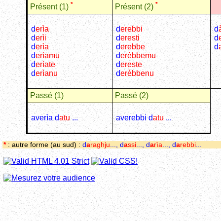
*
*
Présent (1)
Présent (2)
d
e
rìa
d
erebbi
d
d
e
rìi
d
eresti
d
d
e
rìa
d
erebbe
d
d
e
rìamu
d
e
rèbbemu
d
e
rìate
d
ereste
d
e
rìanu
d
e
rèbbenu
Passé (1)
Passé (2)
averìa d
atu
...
averebbi d
atu
...
*
: autre forme (au sud) :
d
a
raghju
..., d
a
ssi
..., d
a
rìa
..., d
a
rebbi
...