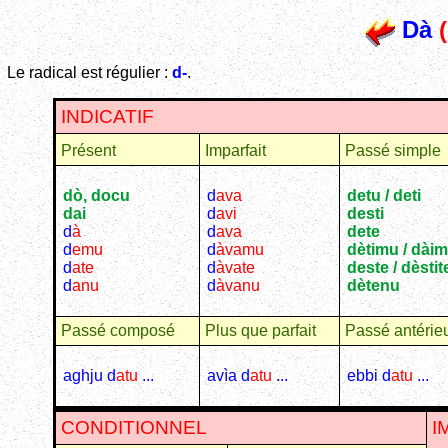
Dà
(
Le radical est régulier :
d-
.
INDICATIF
Présent
Imparfait
Passé simple
dò, docu
d
ava
detu / deti
dai
d
avi
desti
d
à
d
ava
dete
d
emu
d
àvamu
dètimu / dài
d
ate
d
àvate
deste / dèstit
d
anu
d
àvanu
dètenu
Passé composé
Plus que parfait
Passé antérie
aghju d
atu
...
avìa d
atu
...
ebbi d
atu
...
CONDITIONNEL
I