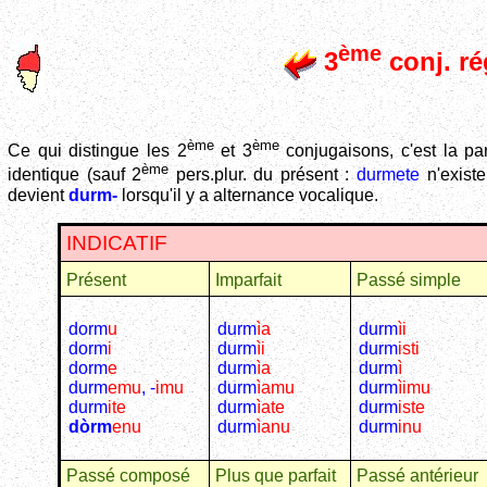
ème
3
conj. ré
ème
ème
Ce qui distingue les 2
et 3
conjugaisons, c'est la pa
ème
identique (sauf 2
pers.plur. du présent :
durmete
n'existe
devient
durm-
lorsqu'il y a alternance vocalique.
INDICATIF
Présent
Imparfait
Passé simple
dorm
u
durm
ìa
durm
ìi
dorm
i
durm
ìi
durm
isti
dorm
e
durm
ìa
durm
ì
durm
emu
, -
imu
durm
ìamu
durm
ìimu
durm
ite
durm
ìate
durm
iste
dòrm
enu
durm
ìanu
durm
inu
Passé composé
Plus que parfait
Passé antérieur