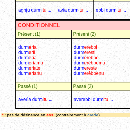
aghju durm
itu
...
avìa durm
itu
...
ebbi durm
itu
...
CONDITIONNEL
Présent (1)
Présent (2)
durm
erìa
durm
erebbi
durm
erìi
durm
eresti
durm
erìa
durm
erebbe
durm
erìamu
durm
erèbbemu
durm
erìate
durm
ereste
durm
erìanu
durm
erèbbenu
Passé (1)
Passé (2)
averìa durm
itu
...
averebbi durm
itu
...
*
: pas de désinence en
essi
(contrairement à
crede
).