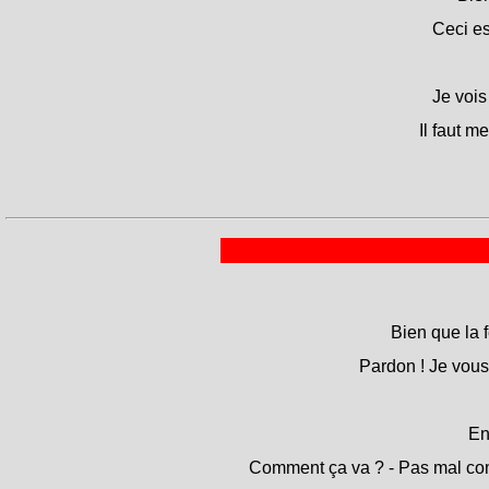
Ceci es
Je vois
Il faut m
Bien que la fe
Pardon ! Je vous 
En
Comment ça va ? - Pas mal comm