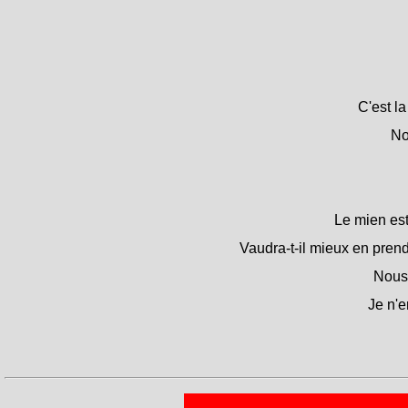
C'est la
No
Le mien est
Vaudra-t-il mieux en pren
Nous 
Je n'e