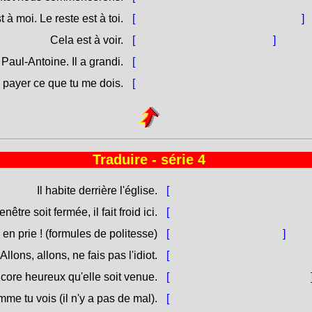
t à moi. Le reste est à toi.
[
Què ghjè à mè. U restu hè toiu.
]
Cela est à voir.
[
Quessa hè a vede (vere).
]
 Paul-Antoine. Il a grandi.
[
Vecu à Pàul'Antone. Hè ingrenda
e payer ce que tu me dois.
[
Ci vole à pagammi ciò chè tù mi d
Traduire - série 4
Il habite derrière l'église.
[
Stà daret'à a [ghjesgia / chj
nêtre soit fermée, il fait froid ici.
[
Benchè u purtellu sìa chjosu,
en prie ! (formules de politesse)
[
Scusate ! Di nunda !
]
Allons, allons, ne fais pas l'idiot.
[
Aiò, aiò, ùn fà micca u tont
core heureux qu'elle soit venue.
[
Anc'assai ch'ell'hè venuta.
e tu vois (il n'y a pas de mal).
[
Cumu và ? - Ùn ci hè male, c