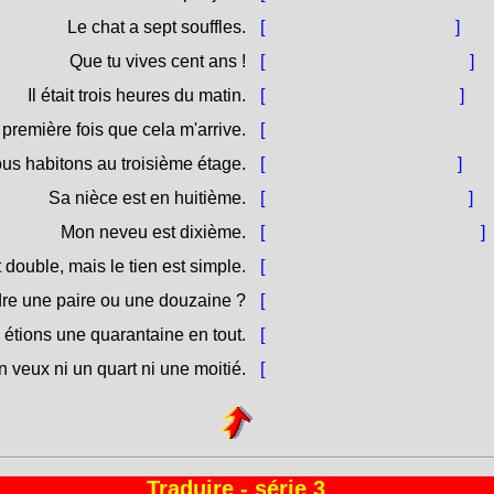
Le chat a sept souffles.
[
U ghjattu hà sette fiati.
]
Que tu vives cent ans !
[
Chè tù campi cent'anni !
]
Il était trois heures du matin.
[
Èranu trè ore di mane.
]
 première fois que cela m'arrive.
[
Hè a prima volta ch'ella m'
us habitons au troisième étage.
[
Stemu à u terzu pianu.
]
Sa nièce est en huitième.
[
A so nipote hè in ottava.
]
Mon neveu est dixième.
[
U so nipote hè decèsimu.
]
 double, mais le tien est simple.
[
U meiu hè doppiu, ma u toiu
dre une paire ou une douzaine ?
[
Serà megliu à piglianne un 
étions une quarantaine en tout.
[
Èramu una quarantina in tut
n veux ni un quart ni une moitié.
[
Ùn ne vogliu nè u quartu nè
Traduire - série 3