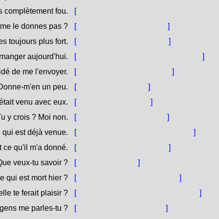
ois complètement fou.
[
Ci [vulerìa / vurrìa] (ciulerìa) ch'o fuss
 me le donnes pas ?
[
U mi dai o ùn u mi dai ?
]
s toujours plus fort.
[
Ci parli sempre più forte.
]
e manger aujourd'hui.
[
Ci vole (ciole) à manghjallu oghje.
]
cidé de me l'envoyer.
[
Hà decisu di mandàllumi.
]
Donne-m'en un peu.
[
Dàmmine appena.
]
 était venu avec eux.
[
Era venutu cun elli.
]
u y crois ? Moi non.
[
Ci credi (crei) ? Eiu nò !
]
e qui est déjà venue.
[
Hè quella chì ghjè digià venuta.
]
t ce qu'il m'a donné.
[
Hè ciò ch'ellu m'hà datu.
]
ue veux-tu savoir ?
[
Chì voli sapè ?
]
e qui est mort hier ?
[
Quale hè chì ghjè moru eri.
]
le te ferait plaisir ?
[
U quale o qualessa ti farìa piacè.
]
gens me parles-tu ?
[
Di chì ghjente mi parli ?
]