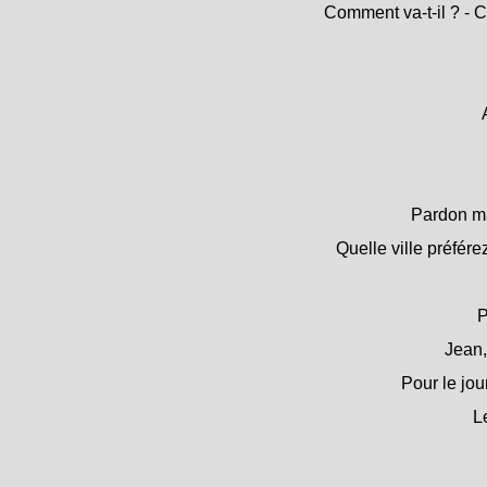
Comment va-t-il ? - 
Pardon mad
Quelle ville préfér
P
Jean,
Pour le jou
L