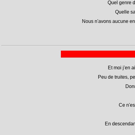
Quel genre de
Quelle sa
Nous n'avons aucune envi
Et moi j'en a
Peu de truites, p
Donn
Ce n'est
En descendant