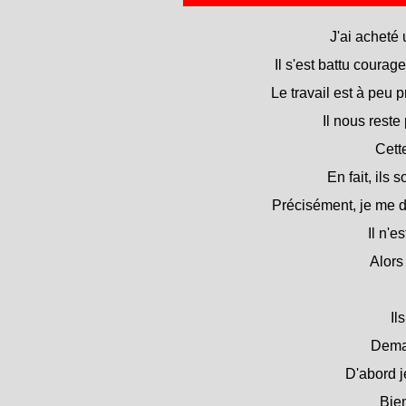
J'ai acheté 
Il s'est battu courag
Le travail est à peu pr
Il nous reste 
Cette
En fait, ils 
Précisément, je me d
Il n'e
Alors
Il
Demai
D'abord j
Bie