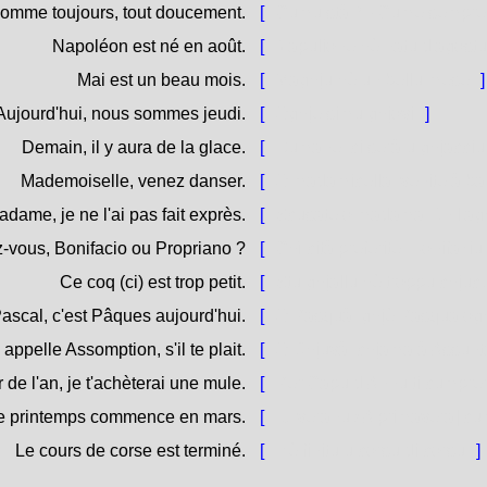
Comme toujours, tout doucement.
[
Cumu stà ? - Cume sempre,
Napoléon est né en août.
[
Napulione hè natu d'agostu
Mai est un beau mois.
[
Maghju hè un bellu mese.
]
Aujourd'hui, nous sommes jeudi.
[
Oghje simu ghjovi.
]
Demain, il y aura de la glace.
[
Dumane, ci serà u ghjacciu
Mademoiselle, venez danser.
[
O madamicella, venite à bal
ame, je ne l'ai pas fait exprès.
[
Scusate o madama, ùn l'agh
ez-vous, Bonifacio ou Propriano ?
[
Chì cità preferite, Bonifazi
Ce coq (ci) est trop petit.
[
Stu ghjallu hè troppu chjuc
ascal, c'est Pâques aujourd'hui.
[
O Pasquà, ghjè Pasqua og
 appelle Assomption, s'il te plait.
[
O Ghjuvà, chjama à Assunta
r de l'an, je t'achèterai une mule.
[
Per Capu d'Annu ti cumpre
e printemps commence en mars.
[
[U veranu / A primavera] cu
Le cours de corse est terminé.
[
Hè finitu u corsu di corsu.
]