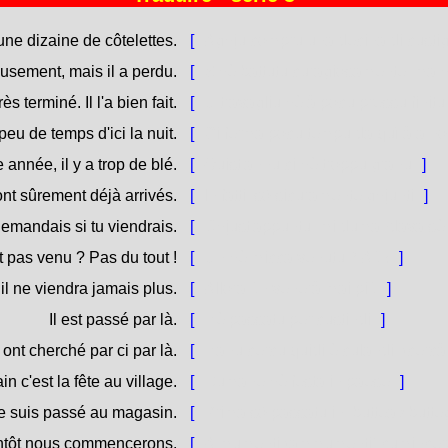
une dizaine de côtelettes.
[
Aghju compru una decina di custig
eusement, mais il a perdu.
[
S'hè battutu curagiosamente, ma hà
ès terminé. Il l'a bien fait.
[
U travagliu hè à pocu pressu finitu.
peu de temps d'ici la nuit.
[
Ci ferma pocu tempu da quì à a no
 année, il y a trop de blé.
[
Quist'annu ci hè troppu granu.
]
sont sûrement déjà arrivés.
[
In fatti, sò sicuramente ghjunti.
]
emandais si tu viendrais.
[
Ghjust'appuntu, mi dumandava sè 
st pas venu ? Pas du tout !
[
Ùn hè micca venutu ? Aù !
]
 il ne viendra jamais plus.
[
Allora ùn venerà mai più.
]
Il est passé par là.
[
Hè passatu per custindi.
]
s ont cherché par ci par là.
[
Hanu cercu quidi è culandi. (cerc
n c'est la fête au village.
[
Dumane hè festa in paese.
]
e suis passé au magasin.
[
Prima sò passatu in [buttea / butte
ntôt nous commencerons.
[
À mumenti (ammumenti) cumince