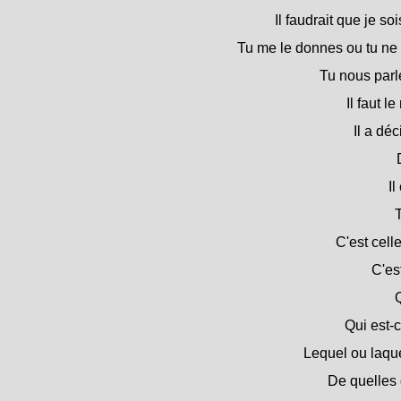
Il faudrait que je s
Tu me le donnes ou tu ne
Tu nous parle
Il faut l
Il a dé
Il
T
C'est cell
C'es
Q
Qui est-c
Lequel ou laquel
De quelles 