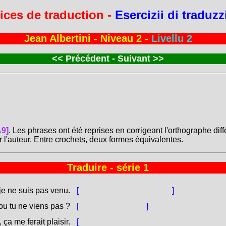
ices de traduction -
Esercizii di traduz
Jean Albertini - Niveau 2 -
Livellu 2
<<
Précédent - Suivant
>>
A9]
. Les phrases ont été reprises en corrigeant l'orthographe dif
r l'auteur. Entre crochets, deux formes équivalentes.
Traduire - série 1
je ne suis pas venu.
[
Eiu ùn sò micca venutu.
]
ou tu ne viens pas ?
[
Veni o ùn veni ?
]
 ça me ferait plaisir.
[
Sì tù [venìa / venissi], mi [farìa / farebbe