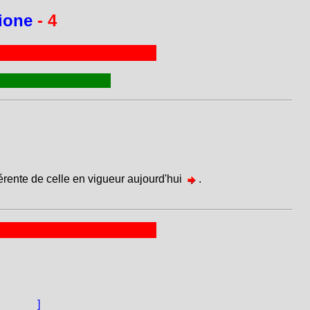
zione
- 4
férente de celle en vigueur aujourd'hui
.
] piacè.
]