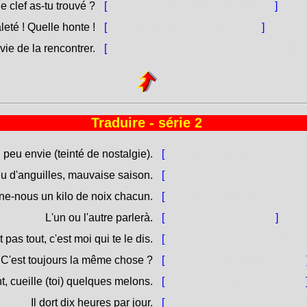
 clef as-tu trouvé ?
[
Chì gèneru di chjave hai trovu ?
]
leté ! Quelle honte !
[
Chì rubaccia ! Chì vergogna !
]
e de la rencontrer.
[
Ùn avemu nisuna primura di scuntralla.
Traduire - série 2
i peu envie (teinté de nostalgie).
[
Ed eiu n'aghju poca brama.
eu d'anguilles, mauvaise saison.
[
Poche trùite, poch'anguille,
e-nous un kilo de noix chacun.
[
Dacci un chilò di noci per 
L'un ou l'autre parlerà.
[
L'un' o l'altru parlerà.
]
 pas tout, c'est moi qui te le dis.
[
Ùn hè micca tuttu, a ti dicu 
C'est toujours la même chose ?
[
Hè sempre listessa cosa ?
, cueille (toi) quelques melons.
[
Falendu, cògliti dui miloni.
Il dort dix heures par jour.
[
Dorme dece ore u ghjornu.