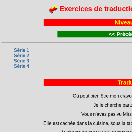
Exercices de traducti
Nivea
<<
Précéd
Série 1
Série 2
Série 3
Série 4
Tradu
Où peut bien être mon crayo
Je le cherche part
Vous n'avez pas vu Mirz
Elle est cachée dans la cuisine, sous la ta