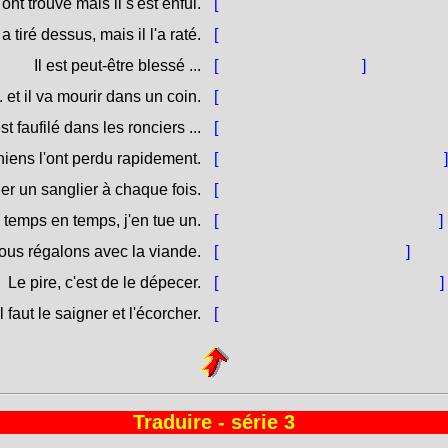
ont trouvé mais il s'est enfui.
[
I cani l'hanu trovu ma s'hè sca
a tiré dessus, mais il l'a raté.
[
Ghjàcumu l'hà cartucciatu ma l
Il est peut-être blessé ...
[
Soga sarà feritu ...
]
.. et il va mourir dans un coin.
[
... è s'hà da more inde un scor
est faufilé dans les ronciers ...
[
S'hè infrugnatu inde un lamagh
 chiens l'ont perdu rapidement.
[
... è i cani l'hanu persu prestu.
]
er un sanglier à chaque fois.
[
Ùn pretendu di tumbà un cignal
 temps en temps, j'en tue un.
[
Ma ogni tantu, ne tombu unu.
]
us régalons avec la viande.
[
Ci campemu cù a carne.
]
Le pire, c'est de le dépecer.
[
U peghju hè di scarnucciallu.
]
l faut le saigner et l'écorcher.
[
Ma prima, ci vole à pulzallu è sp
Traduire - série 3