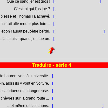
Que ce sanglier est gros !
[
Cusì grossu stu cignale !
]
C'est toi qui l'as tué ?
[
L'hai tombu tù ? = Sì tù chì l'
ai blessé et Thomas l'a achevé.
[
Eiu l'aghju feritu è Tumasgiu 
Il serait allé mourir plus loin ...
[
Sarebbe andà à more più lunta
.. et on l'aurait peut-être perdu.
[
... è forse l'averìamu persu.
]
fait plaisir quand j'en tue un.
[
Mi face piacè quand'e ne tom
Traduire - série 4
e Laurent vont à l'université.
[
I zitelli di Laurenzu vanu à l'un
oin, alors ils y vont en voiture.
[
Hè luntanu, dunque ci vanu in v
 est tortueuse et dangereuse.
[
A strada hè storta è periculosa
s chèvres sur la grand route ...
[
Ogni tantu, ci sò (e) capre anna
... et même des cochons.
[
... è ancu (i) [porchi / porci].
]