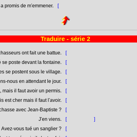
il a promis de m'emmener.
[
A pròssima volta, hà prumessu di 
Traduire - série 2
hasseurs ont fait une battue.
[
I cacciadori hanu fattu una batt
 se poste devant la fontaine.
[
Andrìa si posta davanti à a fun
es se postent sous le village.
[
L'altri si pòstanu sottu à u pae
ns-nous en attendant le jour.
[
Pustèmuci aspittendu u ghjorn
 mais il faut avoir un permis.
[
A caccia hè aperta, ma ci vole
s est cher mais il faut l'avoir.
[
U permessu hè caru ma ci vole 
a chasse avec Jean-Baptiste ?
[
Sì andatu à a caccia cù Ghjamb
J'en viens.
[
Ne vengu.
]
Avez-vous tué un sanglier ?
[
Cignale, ne avete [tumbatu / t