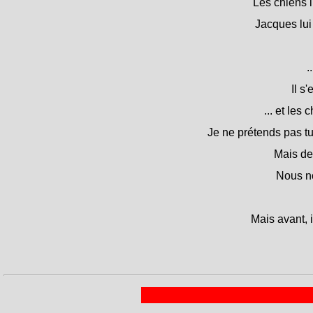
Les chiens l'
Jacques lui 
.
Il s'
... et les
Je ne prétends pas tu
Mais de
Nous no
Mais avant, i