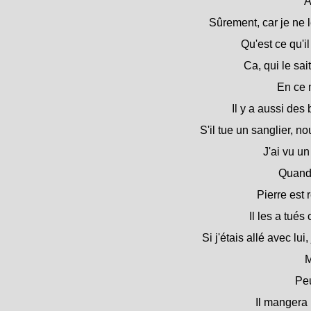
A
Sûrement, car je ne l
Qu'est ce qu'i
Ca, qui le sait
En ce m
Il y a aussi des
S'il tue un sanglier, 
J'ai vu un
Quand i
Pierre est 
Il les a tué
Si j'étais allé avec lui
M
Peu
Il mangera