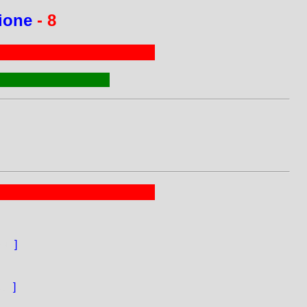
zione
- 8
nu.
]
ìa.
]