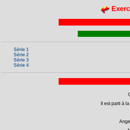
Exerc
Série 1
Série 2
Série 3
Série 4
O
Il est parti à 
Ange,