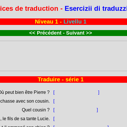
ices de traduction -
Esercizii di traduz
Niveau 1 -
Livellu 1
<<
Précédent - Suivant
>>
Traduire - série 1
ù peut bien être Pierre ?
[
Induve sarà Petru ?
]
la chasse avec son cousin.
[
Hè partutu à a caccia cù u so cugi
Quel cousin ?
[
Qualessu cuginu ?
]
 le fils de sa tante Lucie.
[
Ànghjulu, u figliolu di a so zìa Luc