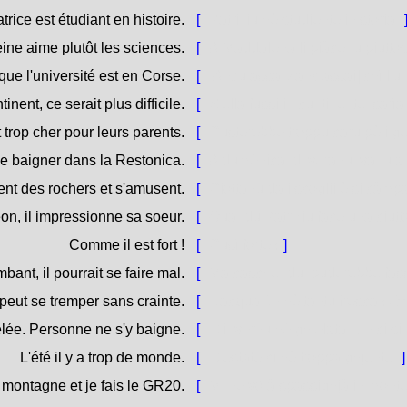
trice est étudiant en histoire.
[
Patriziu hè studiente in storia.
ine aime plutôt les sciences.
[
À Maddalena li piàcenu piuttos
e l'université est en Corse.
[
[Ancu assai / anc'assai] chì l'un
tinent, ce serait plus difficile.
[
S'ella fussi in cuntinente, sarìa 
 trop cher pour leurs parents.
[
Custerebbe troppu caru pè i gen
se baigner dans la Restonica.
[
A dumènica, di veranu, vanu à
ent des rochers et s'amusent.
[
Ciòttanu da i scoglii è si càmp
on, il impressionne sa soeur.
[
Quandu Patriziu face una ciutta
Comme il est fort !
[
Cusì forte !
]
bant, il pourrait se faire mal.
[
Ma caschendu, puderebbe fass
 peut se tremper sans crainte.
[
L'acqua ùn hè tantu fresca ! 
gelée. Personne ne s'y baigne.
[
D'invernu hè ghjelata. Ùn ci s
L'été il y a trop de monde.
[
D'estate ci hè troppa ghjente.
]
 montagne et je fais le GR20.
[
Mi ne vò à spassighjà in monte