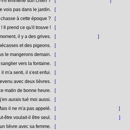
-t-il emmené son chien ?
[
U so cane, l'hà purtatu ?
]
e vois pas dans le jardin.
[
Sicura, chì ùn lu vecu inde u giard
l chasse à cette époque ?
[
Chì caccia à [sta épica / st'épica] 
 ! Il prend ce qu'il trouve !
[
Quessa, quale a sà ? Piglia ciò ch'
oment, il y a des grives.
[
Avà, ci sò i tòrduli.
]
 bécasses et des pigeons.
[
Ci sò ancu e beccazze è i culombi
nous le mangerons demain.
[
S'ellu tomba un cignale, u mangh
 sanglier vers la fontaine.
[
Aghju vistu un cignale versu a fun
l m'a senti, il s'est enfui.
[
Quand'ellu m'hà [sintitu / sentitu],
revenu avec deux lièvres.
[
Petru hè turnatu à vene cù duie lè
s ce matin de bonne heure.
[
L'hà tumbate stamane [di / à] bon'o
, j'en aurais tué moi aussi.
[
S'o fussi andatu cun ellu, ne averì
ais il ne m'a pas appelé.
[
Ma ùn m'hà micca chjamatu.
]
t-être voulait-il être seul.
[
Soga ch'ellu vulìa esse solu.
]
 un lièvre avec sa femme.
[
Manghjarà una lèvura cù a moglia