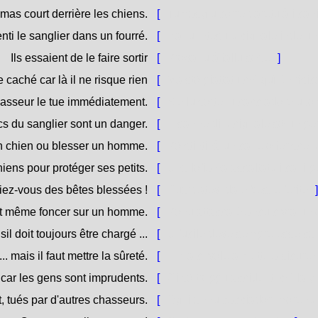
mas court derrière les chiens.
[
Tumasgiu corre daretu à i can
enti le sanglier dans un fourré.
[
Hanu intesu u cignale inde u
Ils essaient de le faire sortir
[
Pròvanu à fallu sorte.
]
e caché car là il ne risque rien
[
Ma stò piattatu chì quì ùn risi
 chasseur le tue immédiatement.
[
S'ellu sorte, u cacciadore u t
cs du sanglier sont un danger.
[
E sanne di u cignale sò un per
un chien ou blesser un homme.
[
Pò stintinà un cane o ferisce
hiens pour protéger ses petits.
[
Una lofia hà assaltatu i cani pè
iez-vous des bêtes blessées !
[
Guardàtevi da e bestie ferite.
]
et même foncer sur un homme.
[
Ponu attaccà è ancu civrà un
sil doit toujours être chargé ...
[
U fucile deve sempre esse cari
... mais il faut mettre la sûreté.
[
... ma ci vole à mette a sicure
s car les gens sont imprudents.
[
Ci sò troppu accidenti chì la 
tués par d'autres chasseurs.
[
Ogni annu cacciadori mòrenu, [t