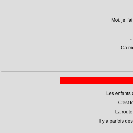
Moi, je l'
.
Ca me 
Les enfants d
C'est l
La route
Il y a parfois de