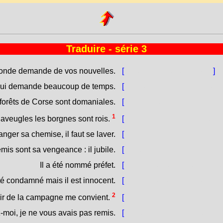
Traduire - série 3
monde demande de vos nouvelles.
[
Dumàndanu tutti di voi.
]
qui demande beaucoup de temps.
[
Hè una faccenda chì duma
forêts de Corse sont domaniales.
[
E gran fureste di Còrsica 
1
[
In paesi di cechi, beatu à 
aveugles les borgnes sont rois.
nger sa chemise, il faut se laver.
[
Prima di cambiassi a camisg
is sont sa vengeance : il jubile.
[
I guai di i so nimici sò a so
Il a été nommé préfet.
[
Hè statu numinatu prefett
été condamné mais il est innocent.
[
Hè statu cundannatu ma h
2
[
L'aria di a campagnia mi s
air de la campagne me convient.
moi, je ne vous avais pas remis.
[
Scusate, ùn v'avìa cunnisc