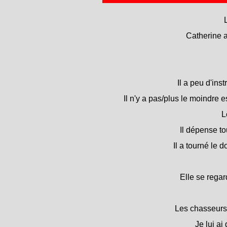
Catherine 
Il a peu d'in
Il n'y a pas/plus le moindre e
L
Il dépense to
Il a tourné le d
Elle se regar
Les chasseurs 
Je lui ai