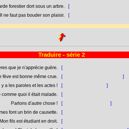
rde forestier dort sous un arbre.
[
U guardiafuresta dorme sott
Il ne faut pas bouder son plaisir.
[
Ùn ci vole à guastassi u pi
Traduire - série 2
res que je n'apprécie guère.
[
Sò fatture chì mi gàrbanu pocu
e fève est bonne même crue.
[
A fava hè bona ancu cruda.
]
l y a les paroles et les actes !
[
Ci sò i detti è i fatti !
]
e comme quoi il était malade.
[
Hà mandatu una lèttera cume q
Parlons d'autre chose !
[
Cambiemu discorsu !
]
es font un brin de causette.
[
E donne si fàcenu una discurs
Mon fils est étudiant en droit.
[
U mo figliolu hè studiente in dir