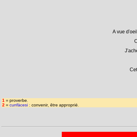
A vue d'oei
O
J'ach
Cet
1
= proverbe.
2
=
cunfàcesi
: convenir, être approprié.