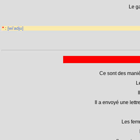
Le ga
*
:
[wi'adju]
Ce sont des maniè
L
I
Il a envoyé une lettr
Les femm