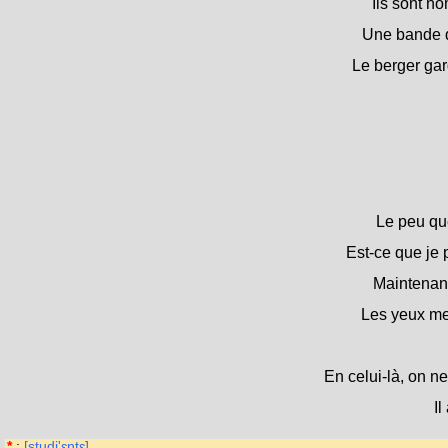
Ils sont no
Une bande d
Le berger ga
Le peu que
Est-ce que je 
Maintenant
Les yeux me 
En celui-là, on n
Il
*
:
[studi'ɛntɛ]