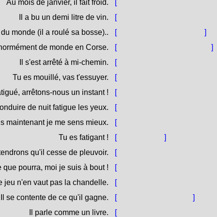
Au mois de janvier, il fait froid.
[
Di ghjennaghju, face u fretu
Il a bu un demi litre de vin.
[
Hà betu un mezu litru di vin
ur du monde (il a roulé sa bosse)..
[
Hà giratu mezu mondu.
]
 énormément de monde en Corse.
[
Cunnosce meza Còrsica.
]
Il s'est arrêté à mi-chemin.
[
À mezu viaghju s'hè pianta
Tu es mouillé, vas t'essuyer.
[
Sì crosciu, vai à asciuvatti !
atigué, arrêtons-nous un instant !
[
Sò stancu, piantèmuci una 
onduire de nuit fatigue les yeux.
[
Cunduce di notte fatica l'och
ais maintenant je me sens mieux.
[
Sò statu appena faticatu, m
Tu es fatigant !
[
Sì faticosu !
]
tendrons qu'il cesse de pleuvoir.
[
Per andàssine aspetteremu c
que pourra, moi je suis à bout !
[
Stalvi ciò chì stalvi, eiu sò 
e jeu n'en vaut pas la chandelle.
[
Hè più u stantu chè u fruttu
Il se contente de ce qu'il gagne.
[
Li basta u so stantu.
]
Il parle comme un livre.
[
Parla cume un libru stampa