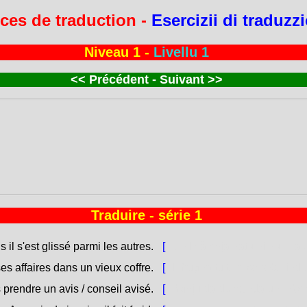
ces de traduction -
Esercizii di traduzz
Niveau 1 -
Livellu 1
<<
Précédent - Suivant
>>
Traduire - série 1
il s'est glissé parmi les autres.
[
Ùn l'hà chjamatu nimu, ma el
ses affaires dans un vieux coffre.
[
Infrugna tutta a so roba ind
 prendre un avis / conseil avisé.
[
Aghju da dumandà un info