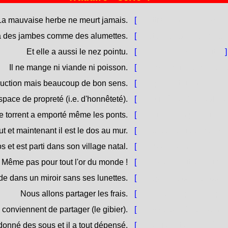
La mauvaise herbe ne meurt jamais.
[
Gattiv'erba ùn ne more
a des jambes comme des alumettes.
[
Catalina hà e gambe à c
Et elle a aussi le nez pointu.
[
È hè dinò nasipinzuta.
]
Il ne mange ni viande ni poisson.
[
Ùn manghja nè carne nè
struction mais beaucoup de bon sens.
[
Hà poca struzzione, ma 
space de propreté (i.e. d'honnêteté).
[
Ùn ci hè (più) un palmu 
e torrent a emporté même les ponts.
[
U fiume s'hà paratu ancu
ut et maintenant il est le dos au mur.
[
Spende tuttu ed avà hà 
os et est parti dans son village natal.
[
Hà vultatu e spalle ed hè
Même pas pour tout l'or du monde !
[
Mancu per tuttu l'oru di
de dans un miroir sans ses lunettes.
[
Si spechja senza i spech
Nous allons partager les frais.
[
Avemu da sparte e spe
conviennent de partager (le gibier).
[
I cacciadori fàcenu à sp
 donné des sous et il a tout dépensé.
[
L'aghju datu i soldi è hà