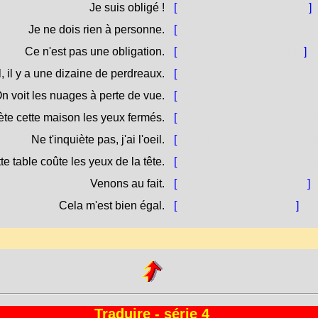
Je suis obligé !
[
Sò [ubligatu / obligatu] !
]
Je ne dois rien à personne.
[
Ùn aghju obligazione à n
Ce n'est pas une obligation.
[
Ùn hè micca un òbligu.
]
l, il y a une dizaine de perdreaux.
[
À vista d'ochju, ci hè una d
n voit les nuages à perte de vue.
[
Si vèdenu i nìvuli à vista d
ète cette maison les yeux fermés.
[
Compru sta casa à chjos'o
Ne t'inquiète pas, j'ai l'oeil.
[
Ùn t'inchietà, aghju l'ochj
te table coûte les yeux de la tête.
[
Stu tavulinu costa un ochj
Venons au fait.
[
Andemu à u principale.
]
Cela m'est bien égal.
[
Ùn aghju pò' primura.
]
Traduire - série 4