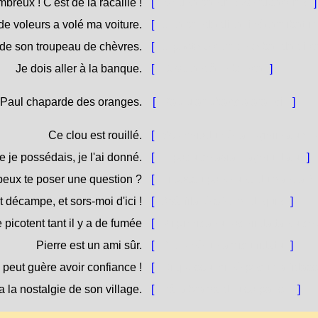
mbreux ! C'est de la racaille !
[
Sò una banda ! Sò rubaccia !
]
e voleurs a volé ma voiture.
[
Una banda di latri hà arrubatu a
rde son troupeau de chèvres.
[
U pastore cura a so banda di c
Je dois aller à la banque.
[
Devu andà in banca.
]
Paul chaparde des oranges.
[
Pàulu arrubaccia aranci
.
]
Ce clou est rouillé.
[
Ssu chjodu hè [arrughjinatu / r
 je possédais, je l'ai donné.
[
U pocu ch'avìa, l'aghju datu.
]
peux te poser une question ?
[
Ti possu pone una dumanda 
 décampe, et sors-moi d'ici !
[
Avà fila, è sòrtimi di quì !
]
picotent tant il y a de fumée
[
Mi pizzìcanu l'ochji da tantu ch'
Pierre est un ami sûr.
[
Petru hè un amicu fidatu.
]
e peut guère avoir confiance !
[
Di quessu, ci hè pocu da fidass
 a la nostalgie de son village.
[
Hà a brama di u so paese.
]