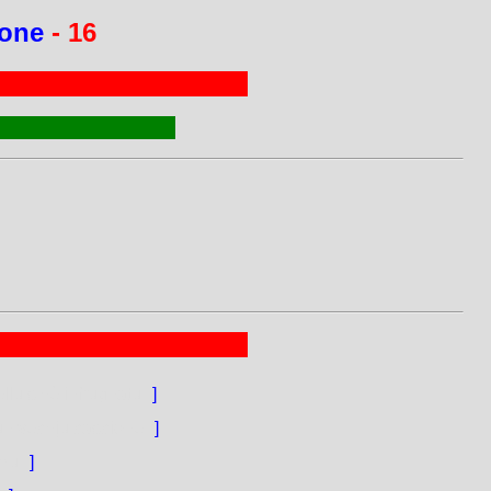
ione
- 16
lu s'hè infrugnatu.
]
'un vechju cascione.
]
rmu.
]