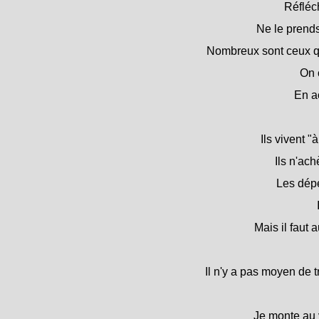
Réfléch
Ne le prends 
Nombreux sont ceux qui 
On 
En ao
Ils vivent 
Ils n'ach
Les dépe
Mais il faut 
Il n'y a pas moyen de 
Je monte au v