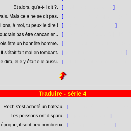
Et alors, qu'a-t-il dit ?.
[
È allora, ch'hà dettu ?
]
vais. Mais cela ne se dit pas.
[
Sì tù sapessi. Ma quessa pò ùn 
llons, à moi, tu peux le dire !
[
Aiò, à mè, mi poi dilla !
]
oudrais pas être cancanier...
[
Ùn [vorebbi / vulerebbi] micca f
 crois être un honnête homme.
[
... chì credu d'esse un omu one
Il s'était fait mal en tombant.
[
S'era fattu male caschendu.
]
e dira, elle y était elle aussi.
[
A ti dicerà Vittoria a to surella, 
Traduire - série 4
Roch s'est acheté un bateau.
[
Roccu s'hà [cumpratu / compr
Les poissons ont disparu.
[
I pesci sò smarriti.
]
e époque, il sont peu nombreux.
[
À st'èpica, sò pochi.
]