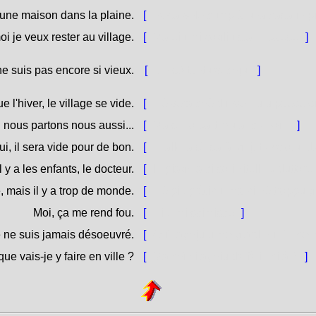
une maison dans la plaine.
[
Rosa vole cumprà una casa in p
i je veux rester au village.
[
Ma eiu mi vogliu stà in paese.
]
ne suis pas encore si vieux.
[
Ùn sò tantu vechju.
]
e l'hiver, le village se vide.
[
Hè vera chè d'invernu u paese si 
 nous partons nous aussi...
[
Ma sì no partimu ancu noi ...
]
oui, il sera vide pour de bon.
[
... allora sì, sarà [ghjotu / viotu]
l y a les enfants, le docteur.
[
In piaghja ci sò i zitelli, u duttore
, mais il y a trop de monde.
[
Hè più pràticu, ma ci hè troppu g
Moi, ça me rend fou.
[
Eiu, mi scimisce.
]
 je ne suis jamais désoeuvré.
[
Quì, aghju u mo giardinu, ùn sò
ue vais-je y faire en ville ?
[
Ma chì ci aghju da fà in cità ?
]