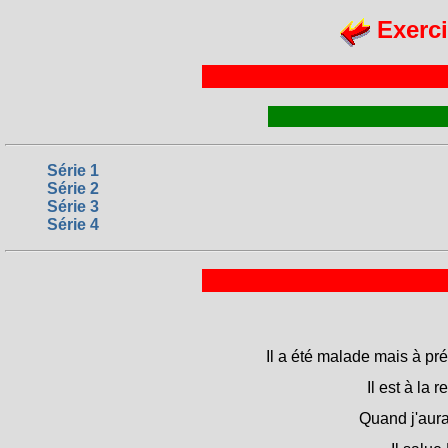
Exerci
Série 1
Série 2
Série 3
Série 4
Il a été malade mais à pré
Il est à la 
Quand j'aura