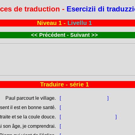
ces de traduction -
Esercizii di traduzz
Niveau 1 -
Livellu 1
<<
Précédent - Suivant
>>
Traduire - série 1
Paul parcourt le village.
[
Pàulu gira u paese.
]
sent il est en bonne santé.
[
Hè statu malatu ma avà hè in sal
retraite et se la coule douce.
[
Hè ritiratu è a si scialla.
]
i son âge, je comprendrai.
[
Quandu averaghju i so anni, capi