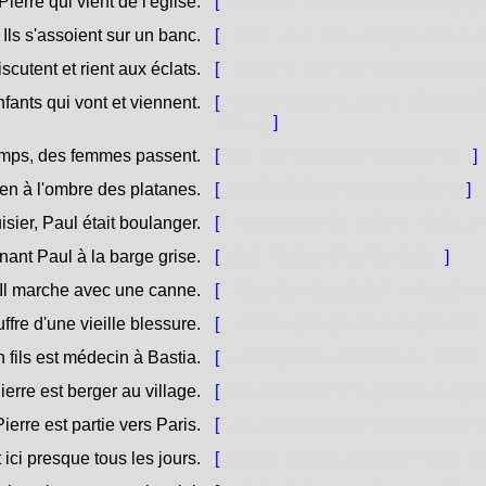
Pierre qui vient de l'église.
[
Saluta à Petru chì vene da a ghje
Ils s'assoient sur un banc.
[
Pòsanu nantu à [una panca / un 
discutent et rient aux éclats.
[
Ragiònanu è rìdenu à scaccaner
nfants qui vont et viennent.
[
Fedìghjanu i zitelli chì [pàssanu 
fàlanu].
]
mps, des femmes passent.
[
Ogni tantu pàssanu (e) donne.
]
en à l'ombre des platanes.
[
Si stà bè à l'ombra di i plàtani.
]
isier, Paul était boulanger.
[
Petru era un bancalaru, Pàulu un
nant Paul à la barge grise.
[
Avà, Pàulu hè barbigrisgiu.
]
Il marche avec une canne.
[
[Marchja / viaghja] cù un baston
uffre d'une vieille blessure.
[
[Soffre / pate] d'una vechja ferita.
 fils est médecin à Bastia.
[
U so figliolu hè duttore in Bastìa
ierre est berger au village.
[
Quellu di Petru hè pastore à u p
ierre est partie vers Paris.
[
A surella di Petru hè partuta per s
t ici presque tous les jours.
[
Sò quì guasi [tutti i ghjorni / ogni