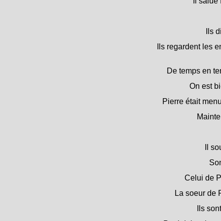
Il salue 
Ils 
Ils regardent les e
De temps en te
On est bi
Pierre était menu
Mainte
Il so
Son
Celui de P
La soeur de P
Ils son