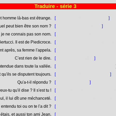
Traduire - série 3
t homme là-bas est étrange.
[
Ss'omu quallà hè stragnu.
]
el peut bien être son nom ?
[
Chì sarà a so casata ?
]
 je ne connais pas son nom.
[
U so nome hè Lucianu, ma a so
Bertucci. Il est de Piedicroce.
[
Bertucci si chjama. Hè di Pedi
nt après, sa femme l'appela.
[
Dopu una stonda, u chjamò a 
C'est rien de le dire.
[
Ùn hè nulla à dilla.
]
ntendue dans toute la vallée.
[
S'hè intesa in fiuminale sanu.
it qu'ils se disputent toujours.
[
Dice chì si litìcanu sempre.
]
Qu'a-t-il répondu ?
[
Ch'hà rispostu ?
]
ux-tu qu'il dise ? Il s'est tu !
[
Chì voli ch'ellu dica ? S'hè piatt
oul, il lui dît une méchanceté.
[
Ma un ghjornu ch'ellu era briacu
 entendu toi ou on te l'a dit ?
[
L'hai intesa tù o a t'hanu detta 
 étais, et aussi ton ami Jean.
[
Ci era, è ancu u to amicu Ghju