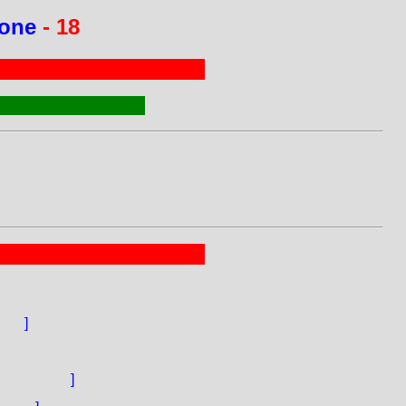
ione
- 18
ute.
]
sceraghju.
]