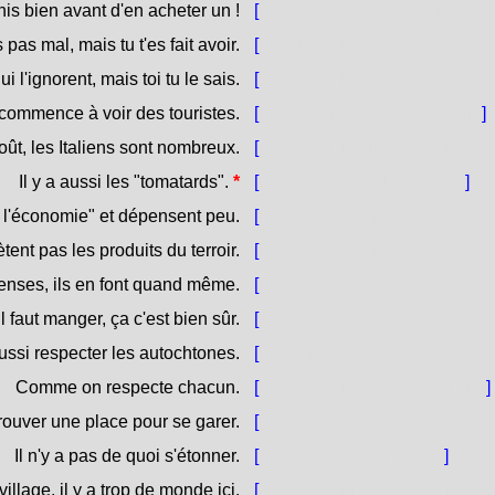
is bien avant d'en acheter un !
[
Pensa bè, prima di cumpran
pas mal, mais tu t'es fait avoir.
[
Ùn la pigliatti à male, ma ti sì
l'ignorent, mais toi tu le sais.
[
Uni pochi ùn la sanu, ma tù l
commence à voir des touristes.
[
Si principia à vede i turisti.
]
ût, les Italiens sont nombreux.
[
D'Aostu, i Taliani sò numero
Il y a aussi les "tomatards".
*
[
Ci sò ancu i pumataghji.
]
"à l'économie" et dépensent peu.
[
Càmpanu à risparu è spènd
ètent pas les produits du terroir.
[
Ùn còmpranu micca a roba n
nses, ils en font quand même.
[
E spese, e fàcenu quantunq
Il faut manger, ça c'est bien sûr.
[
Ci vole à manghjà, quessa hè
aussi respecter les autochtones.
[
Ma ci vole dinù à rispettà i p
Comme on respecte chacun.
[
Cum'omu rispetta ugnunu.
]
trouver une place pour se garer.
[
Ùn ci hè manera di truvà un 
Il n'y a pas de quoi s'étonner.
[
Ùn ci hè da stunassi.
]
illage, il y a trop de monde ici.
[
Mi ne collu in paese, ci hè t