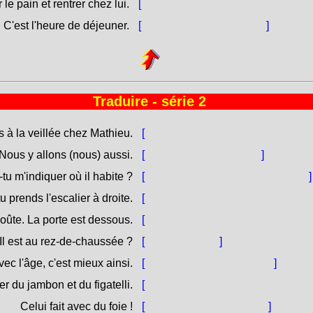
 le pain et rentrer chez lui.
[
Pàulu hà da cumprà u pane è entr
C'est l'heure de déjeuner.
[
Hè ora di fà cullazione.
]
Traduire - série 2
 à la veillée chez Mathieu.
[
Dumane andemu à veghja inde 
Nous y allons (nous) aussi.
[
Ci andemu ancu noi.
]
tu m'indiquer où il habite ?
[
Mi poi insignà induve ellu stà ?
]
tu prends l'escalier à droite.
[
Francatu a ghjesgia, pigli a scal
oûte. La porte est dessous.
[
À manu manca ci hè una loghja. A
Il est au rez-de-chaussée ?
[
Hè à pianu ?
]
vec l'âge, c'est mieux ainsi.
[
Cù l'età, hè megliu cusì.
]
 du jambon et du figatelli.
[
Avemu da manghjà prisuttu è fic
Celui fait avec du foie !
[
Questu fattu cù fècatu !
]