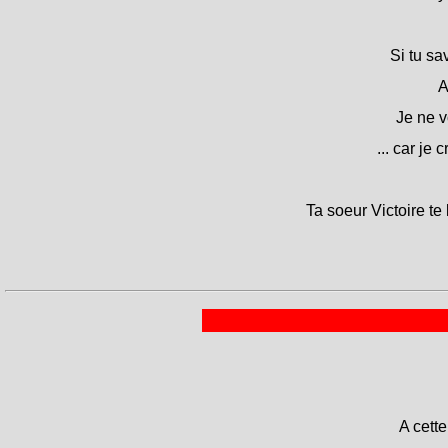
Si tu sa
A
Je ne v
... car je
Ta soeur Victoire te l
A cett