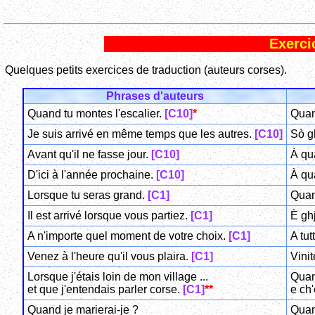
Exerci
Quelques petits exercices de traduction (auteurs corses).
Phrases d'auteurs
Quand tu montes l'escalier.
[C10]
*
Quand
Je suis arrivé en même temps que les autres.
[C10]
Sò gh
Avant qu'il ne fasse jour.
[C10]
À qu
D'ici à l'année prochaine.
[C10]
À qu
Lorsque tu seras grand.
[C1]
Quan
Il est arrivé lorsque vous partiez.
[C1]
È ghj
A n'importe quel moment de votre choix.
[C1]
A tut
Venez à l'heure qu'il vous plaira.
[C1]
Vini
Lorsque j'étais loin de mon village ...
Quand
et que j'entendais parler corse.
[C1]
**
e ch'
Quand je marierai-je ?
Quan