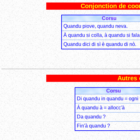
Conjonction de coord
Corsu
Quandu piove, quandu neva.
À quandu si colla, à quandu si fala
Quandu dici di sì è quandu di nò.
Autres 
Corsu
Di quandu in quandu = ogni 
À quandu à = allocc'à
Da quandu ?
Fin'à quandu ?