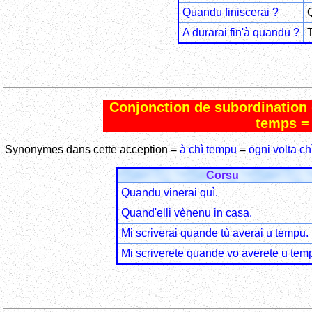
Quandu finiscerai ?
Q
A durarai fin'à quandu ?
T
Conjonction de subordination
temps =
Synonymes dans cette acception =
à chì tempu
=
ogni volta ch
Corsu
Quandu vinerai quì.
Quand'elli vènenu in casa.
Mi scriverai quande tù averai u tempu.
Mi scriverete quande vo averete u tem