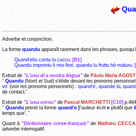
Qua
Adverbe et conjonction.
La forme
quandu
apparaît rarement dans les phrases, puisqu'il
Quand'ellu canta lu cuccu.
[B1]
Quandu improntu li mio fiori, quandu lu fruttu hè maturu.
Extrait de
"L'usu di a nostra lingua"
de
Pàulu Marìa AGOST
"
Quandu
(Nord et Sud) s'élide devant les pronoms personnel
vo'
(voir les pronoms personnels) :
quand'e'
,
quande tù
,
quand
de contact."
Extrait de
"L'usu corsu"
de
Pascal MARCHETTI
[C10]
p.484
"
Quandu
prend la forme
quand'e
[l'auteur écrit
e
plutôt que
temps que'. "
Quant à
"Dictionnaire corse-français"
de
Mathieu CECCA
adverbe interrogatif.