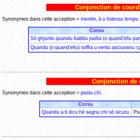
Conjonction de coordi
Synonymes dans cette acception =
mentre
,
à u listessu tempu
Corsu
Sò ghjuntu quandu babbu partia (o quand'ellu par
Quandu (o quand'ellu) soffia u ventu asciuvanu i 
Conjonction de 
Synonymes dans cette acception =
postu chì
.
Corsu
Quandu a ti dicu hè segnu chì sò sicuru.
Pui