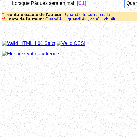
Lorsque Pâques sera en mai.
[C1]
Quan
*
:
écriture exacte de l'auteur
:
Quand'e tu colli a scala
.
**
:
note de l'auteur
:
Quand'è' = quandi éiu, ch'e' = chi éiu.