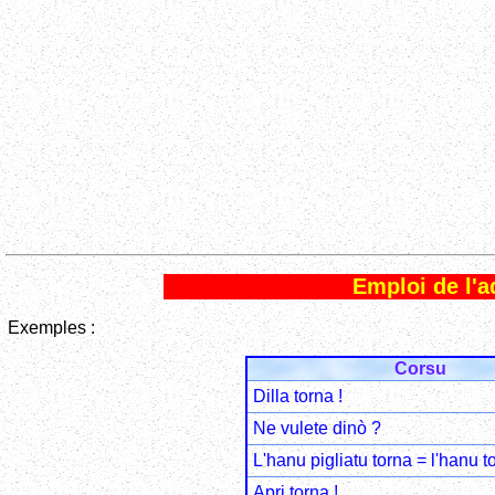
Emploi de l'
Exemples :
Corsu
Dilla torna !
Ne vulete dinò ?
L'hanu pigliatu torna = l'hanu to
Apri torna !