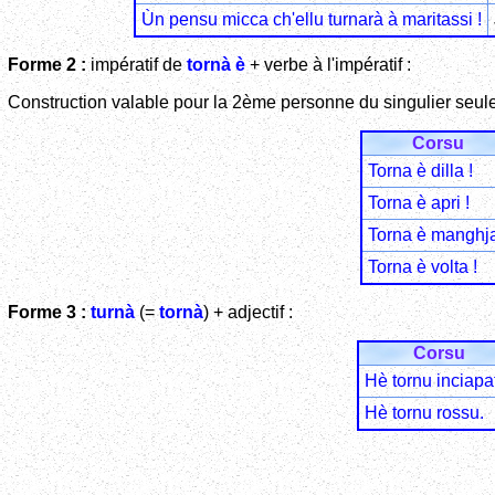
Ùn pensu micca ch'ellu turnarà à maritassi !
Forme 2 :
impératif de
tornà
è
+ verbe à l'impératif :
Construction valable pour la 2ème personne du singulier seul
Corsu
Torna è dilla !
Torna è apri !
Torna è manghja
Torna è volta !
Forme 3 :
turnà
(=
tornà
) + adjectif :
Corsu
Hè tornu inciapa
Hè tornu rossu.