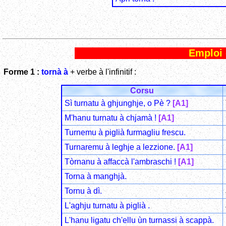
Emploi
Forme 1 :
tornà à
+ verbe à l'infinitif :
Corsu
Sì turnatu à ghjunghje, o Pè ?
[A1]
M'hanu turnatu à chjamà !
[A1]
Turnemu à piglià furmagliu frescu.
Turnaremu à leghje a lezzione.
[A1]
Tòrnanu à affaccà l'ambraschi !
[A1]
Torna à manghjà.
Tornu à dì.
L'aghju turnatu à piglià .
L'hanu ligatu ch'ellu ùn turnassi à scappà.