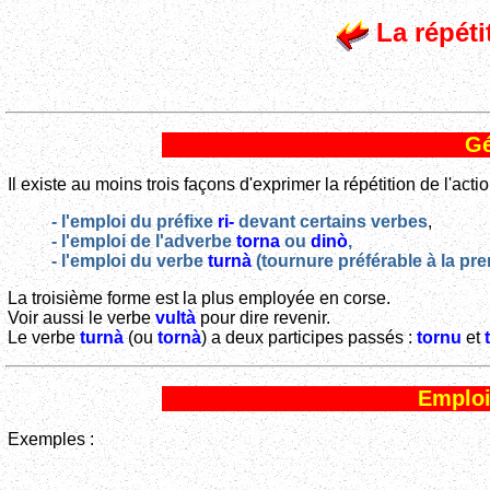
La répéti
Gé
Il existe au moins trois façons d'exprimer la répétition de l'actio
- l'emploi du préfixe
ri-
devant certains verbes
,
- l'emploi de l'adverbe
torna
ou
dinò
,
- l'emploi du verbe
turnà
(tournure préférable à la pre
La troisième forme est la plus employée en corse.
Voir aussi le verbe
vultà
pour dire revenir.
Le verbe
turnà
(ou
tornà
) a deux participes passés :
tornu
et
Emploi
Exemples :