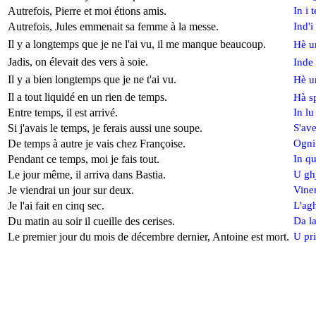
Autrefois, Pierre et moi étions amis.
In i 
Autrefois, Jules emmenait sa femme à la messe.
Ind'i
Il y a longtemps que je ne l'ai vu, il me manque beaucoup.
Hè un
Jadis, on élevait des vers à soie.
Inde 
Il y a bien longtemps que je ne t'ai vu.
Hè u
Il a tout liquidé en un rien de temps.
Hà sp
Entre temps, il est arrivé.
In lu
Si j'avais le temps, je ferais aussi une soupe.
S'ave
De temps à autre je vais chez Françoise.
Ogni
Pendant ce temps, moi je fais tout.
In qu
Le jour même, il arriva dans Bastia.
U ghj
Je viendrai un jour sur deux.
Viner
Je l'ai fait en cinq sec.
L'agh
Du matin au soir il cueille des cerises.
Da la
Le premier jour du mois de décembre dernier, Antoine est mort.
U pr