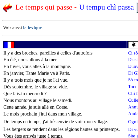
Le temps qui passe -
U tempu chì passa
Voir aussi
le lexique
.
Il y a des broches, pareilles à celles d'autrefois.
Ci sò
En été, nous allons à la mer.
D'es
En hiver, vous allez à la montagne.
D'in
En janvier, Tante Marie va à Paris.
Di Gh
Il y a trois mois que je ne l'ai vue.
Sò tr
Dès septembre, le village se vide.
Toccu
Que fais-tu mercredi ?
Chì f
Nous montons au village le samedi.
Cull
Cette année, je suis allé en Corse.
Annu
Le mois prochain j'irai dans mon village.
Ande
De temps en temps, j'ai très envie de voir mon village.
Ogni
Les bergers se rendent dans les régions hautes au printemps.
Di v
Vous êtes arrivés juste à temps.
Site 