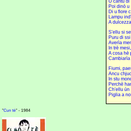
U cantu di 
Poi dinò u
Di u fiore
Lampu ind'
A dulcezza
S'ellu si s
Puru di ssi
Averìa me
In trè mesi
A cosa hè 
Cambiarìa 
Fiumi, paes
Ancu chjuc
In stu mond
Perchè han
Ch'ellu ùn 
Piglia a no
"
Cun tè
" - 1984