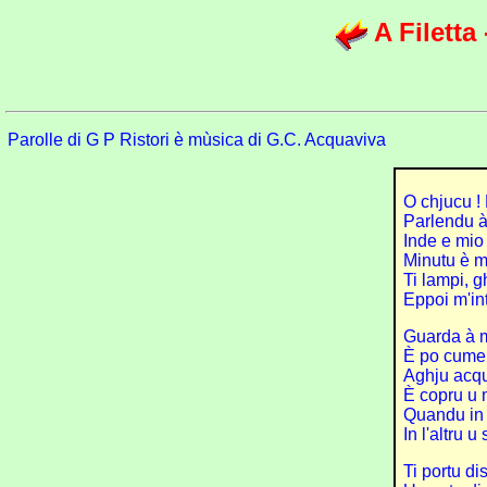
A Filetta
Parolle di G P Ristori è mùsica di G.C. Acquaviva
O chjucu !
Parlendu à
Inde e mio
Minutu è m
Ti lampi, g
Eppoi m'int
Guarda à 
È po cume 
Aghju acqu
È copru u
Quandu in 
In l'altru u
Ti portu di