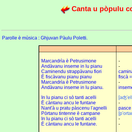
Canta u pòpulu c
Parolle è mùsica : Ghjuvan Pàulu Poletti.
Marcandrìa è Petrusimone
-
Andàvanu inseme in lu pianu
-
Caminendu strappàvanu fiori
camin
È fiscàvanu pianu pianu
fiscà =
Marcandrìa è Petrusimone
-
Andàvanu inseme in lu pianu.
insem
In lu pianu ci sò tanti acelli
[aʤ'ell
È càntanu ancu le funtane
-
Nant'à u pratu pàscenu l'agnelli
pasce
Pòrtanu tintenne è campane
[p'orta
In lu pianu ci sò tanti acelli
-
È càntanu ancu le funtane.
-