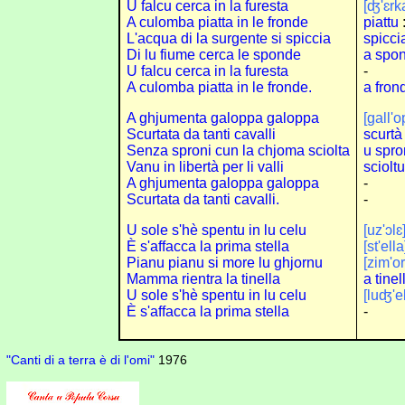
U falcu cerca in la furesta
[ʤ'ɛrk
A culomba piatta in le fronde
piattu
L'acqua di la surgente si spiccia
spicci
Di lu fiume cerca le sponde
a spo
U falcu cerca in la furesta
-
A culomba piatta in le fronde.
a fron
A ghjumenta galoppa galoppa
[gall'o
Scurtata da tanti cavalli
scurtà
Senza sproni cun la chjoma sciolta
u spr
Vanu in libertà per li valli
scioltu
A ghjumenta galoppa galoppa
-
Scurtata da tanti cavalli.
-
U sole s'hè spentu in lu celu
[uz'ɔlɛ
È s'affacca la prima stella
[st'ell
Pianu pianu si more lu ghjornu
[zim'or
Mamma rientra la tinella
a tinel
U sole s'hè spentu in lu celu
[luʤ'e
È s'affacca la prima stella
-
"Canti di a terra è di l'omi"
1976