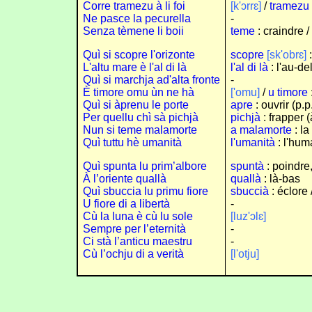
Corre tramezu à li foi
[k'ɔrrɛ]
/
tramezu à
Ne pasce la pecurella
-
Senza tèmene li boii
teme
: craindre /
Quì si scopre l'orizonte
scopre
[sk'obrɛ]
:
L'altu mare è l'al di là
l'al di là
: l'au-de
Quì si marchja ad'alta fronte
-
È timore omu ùn ne hà
['omu]
/
u timore
Quì si àprenu le porte
apre
: ouvrir (p.p
Per quellu chì sà pichjà
pichjà
: frapper 
Nun si teme malamorte
a malamorte
: la
Quì tuttu hè umanità
l'umanità
: l'hum
Quì spunta lu prim’albore
spuntà
: poindre,
À l’oriente quallà
quallà
: là-bas
Quì sbuccia lu primu fiore
sbuccià
: éclore 
U fiore di a libertà
-
Cù la luna è cù lu sole
[luz'ɔlɛ]
Sempre per l’eternità
-
Ci stà l’anticu maestru
-
Cù l’ochju di a verità
[l'otju]