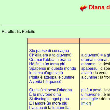
Diana di
Parolle : E. Perfetti.
Stu paese di cuccagna
-
Ch'ella era a to giuventù
a giuventù = a g
Oramai l'abbia in brama
oramai = ormai
:
Hè finitu ùn torna più
a brama
: le dési
Spapersu in questu mondu
spapersu
: dispe
In cerca d'ogni virtù
a virtù
: la vertu
Piglia è atteppa le cunfine
a cunfine
: la fro
A verità hè quassù
-
Quassù si pesa l'altagna
pisà = pesà
: le
È lu muvrone dinù
u muvrone
: le 
Si discioglie ogni pena
discioglie
: déno
È l'amore ùn more più
[m'orɛ]
L'acqua di la funtanella
-