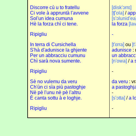
Discorre cù u to fratellu
[disk'ɔrrɛ]
Ci vole à appruntà l'avvene
[ʧ'ola]
/
app
Sol'un idea cumuna
[s'ɔlunid'ea
Hè la forza chì ci tene.
la forza
[lav
Ripigliu
-
In terra di Cursichella
[t'ɛrra]
ou
[t
S'hà d'adunisce la ghjente
adunisce
: 
Per un abbracciu cumunu
un abbracc
Chì sarà nova sumente.
[n'owa]
/
a 
Ripigliu
-
Sè no vulemu da veru
da veru
: vr
Ch'ùn ci sìa più pastoghje
a pastoghj
Nè pè l'unu nè pè l'altru
-
È canta sottu à e loghje.
[s'ɔtta]
/
a l
Ripigliu
-