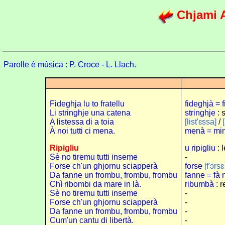
Chjami A
Parolle è mùsica : P. Croce - L. Llach.
Fideghja lu to fratellu
fideghjà = f
Li stringhje una catena
stringhje
: s
A listessa di a toia
[list'ɛssa]
/
À noi tutti ci mena.
menà = mi
Ripigliu
u ripigliu
: l
Sè no tiremu tutti inseme
-
Forse ch'un ghjornu sciapperà
forse
[f'ɔrsɛ
Da fanne un frombu, frombu, frombu
fanne = fà 
Chì ribombi da mare in là.
ribumbà
: r
Sè no tiremu tutti inseme
-
Forse ch'un ghjornu sciapperà
-
Da fanne un frombu, frombu, frombu
-
Cum'un cantu di libertà.
-