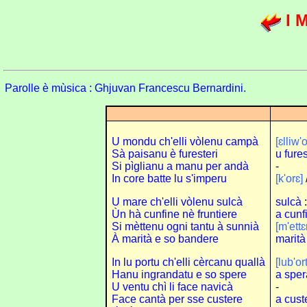
I M
Parolle è mùsica : Ghjuvan Francescu Bernardini.
U mondu ch'elli vòlenu campà
[ɛlliw'
Sà paisanu è furesteri
u fure
Si pìglianu a manu per andà
-
In core batte lu s'imperu
[k'orɛ]
U mare ch'elli vòlenu sulcà
sulcà
:
Ùn hà cunfine nè fruntiere
a cunf
Si mèttenu ogni tantu à sunnià
[m'ett
À marità e so bandere
marità
In lu portu ch'elli cèrcanu quallà
[lub'or
Hanu ingrandatu e so spere
a sper
U ventu chì li face navicà
-
Face cantà per sse custere
a cust