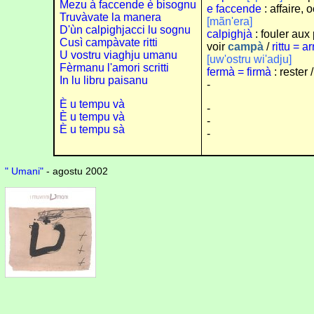
Mezu à faccende è bisognu
e faccende
: affaire,
Truvàvate la manera
[mãn'era]
D'ùn calpighjacci lu sognu
calpighjà
: fouler aux
Cusì campàvate ritti
voir
campà
/
rittu = ar
U vostru viaghju umanu
[uw'ostru wi'adju]
Fèrmanu l'amori scritti
fermà = firmà
: rester 
In lu libru paisanu
-
È u tempu và
-
È u tempu và
-
È u tempu sà
-
" Umani"
- agostu 2002