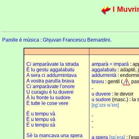
I Muvri
Parolle è mùsica : Ghjuvan Francescu Bernardini.
Ci amparàvate la strada
amparà = imparà
: ap
È lu gestu aggalabatu
aggalabatu
: adapté, 
A sera ci addurmintava
addurmintà
: endormi
A vostra parulla brava
bravu
: gentil (
pas
Ci amparàvate l'onore
-
U curagiu è lu duvere
u duvere
: le devoir
À lu fronte lu sudore
u sudore
(masc.) : la 
È tutte le cose vere
[ɛg'ɔzɛ w'ɛrɛ]
È u tempu và
-
È u tempu và
-
È u tempu sà
-
Sè la mancava una spera
a spera
[sp'era]
: l'esp