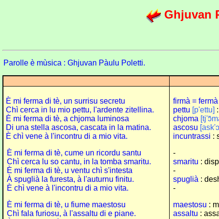
Ghjuvan P
Parolle è mùsica : Ghjuvan Pàulu Poletti.
È mi ferma di tè, un surrisu secretu
firmà = fermà
Chì cerca in lu mio pettu, l'ardente zitellina.
pettu
[p'ettu]
:
È mi ferma di tè, a chjoma luminosa
chjoma
[tj'ɔ̃
Di una stella ascosa, cascata in la matina.
ascosu
[ask'
È chì vene à l'incontru di a mio vita.
incuntrassi
: 
È mi ferma di tè, cume un ricordu santu
-
Chì cerca lu so cantu, in la tomba smaritu.
smaritu
: disp
È mi ferma di tè, u ventu chì s'intesta
-
À spuglià la furesta, à l'auturnu finitu.
spuglià
: desh
È chì vene à l'incontru di a mio vita.
-
È mi ferma di tè, u fiume maestosu
maestosu
: m
Chì fala furiosu, à l'assaltu di e piane.
assaltu
: ass