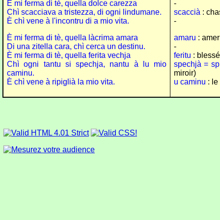
È mi ferma di tè, quella dolce carezza
-
Chì scacciava a tristezza, di ogni lindumane.
scaccià
: cha
È chì vene à l'incontru di a mio vita.
-
È mi ferma di tè, quella làcrima amara
amaru
: amer
Di una zitella cara, chì cerca un destinu.
-
È mi ferma di tè, quella ferita vechja
feritu
: blessé
Chì ogni tantu si spechja, nantu à lu mio
spechjà = sp
caminu.
miroir)
È chì vene à ripiglià la mio vita.
u caminu
: l