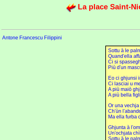
La place Saint-Ni
Antone Francescu Filippini
Sottu à le pal
Quand'ella affa
Ci si spassegh
Più d'un mascu
Eo ci ghjunsi i
Ci lasciai u me
A più maiò ghj
A più bella fig
Or una vechja 
Ch'ùn l'aband
Ma ella furba 
Ghjunta à l'om
Un'ochjata chì
Sottu à le pal