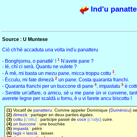
Ind'u panatte
Source : U Muntese
Ciò ch'hè accaduta una volta ind'u panatteru
1
- Bonghjornu, o panattè' !
N'avete pane ?
- Ié, chì ci serà. Quantu ne vulete ?
3
- À mè, mi basta un mezu pane, micca troppu cottu
.
2
- Ècculu, mi fate dimezà
un pane. Costa quaranta franchi.
4
5
- Quaranta franchi per un buccone di pane
, impastatu
è cott
- Sentite un'affare, o amicu, sè u me pane ùn vi cunvene, tan
averete legne per scaldà u fornu, è u vi farete ancu biscottu !
(1)
Vocatif de
panatteru
. Comme appeler Dominique (
Dumènicu
) se
(2)
dimezà
: partager en deux parties égales.
(3)
cottu
[c'ottu]
: participe passé de
coce
[c'oʤɛ]
cuire.
(4)
un buccone
: une bouchée.
(5)
impastà
: pétrir
(6)
lagà = lascià
: laisser.