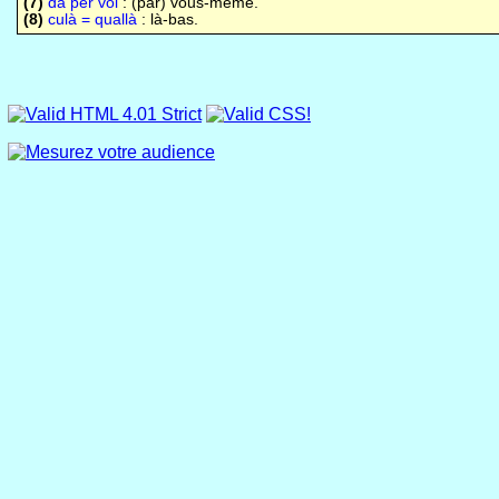
(7)
da per voi
: (par) vous-même.
(8)
culà = quallà
: là-bas.