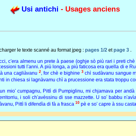
Usi antichi
- Usages anciens
écharger le texte scanné au format jpeg :
pages 1/2
et
page 3
.
cci, c'era almenu un prete à paese (oghje sò più rari i preti ch
ssioni tutti l'anni. A più longa, a più faticosa era quella di e Rug
2
3
a à una cagliàvanu
, for chè e bighine
chì sudàvanu sangue ma ù
unti in chiesa si lagnàvamu chì a prucessione era stata troppu cor
, un mio' cumpagnu, Pittì di Pumpiglinu, mi chjamava per andà
erritorriu, i soli ch'avèssinu di sse mazzette. U so' babbu n'avìa 
10
vanu, Pittì li difendìa di fà a frasca
pè e so' capre à ssu casta