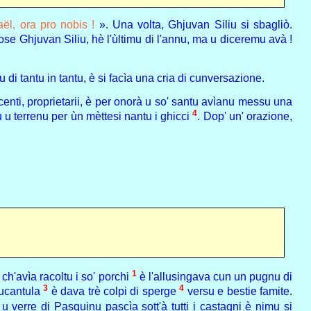
ël, ora pro nobis !
». Una volta, Ghjuvan Siliu si sbagliò.
pose Ghjuvan Siliu, hè l'ùltimu di l'annu, ma u diceremu avà !
 di tantu in tantu, è si facìa una cria di cunversazione.
ncenti, proprietarii, è per onorà u so' santu avìanu messu una
4
du u terrenu per ùn mèttesi nantu i ghicci
. Dop' un' orazione,
1
h'avìa racoltu i so' porchi
è l'allusingava cun un pugnu di
3
4
rucantula
è dava trè colpi di sperge
versu e bestie famite.
 u verre di Pasquinu pascìa sott'à tutti i castagni è nimu si