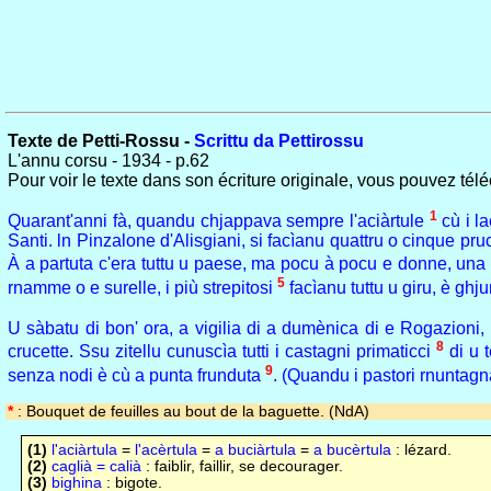
Texte de Petti-Rossu -
Scrittu da Pettirossu
L'annu corsu - 1934 - p.62
Pour voir le texte dans son écriture originale, vous pouvez tél
1
Quarant'anni fà, quandu chjappava sempre l'aciàrtule
cù i la
Santi. ln Pinzalone d'Alisgiani, si facìanu quattru o cinque pruce
À a partuta c'era tuttu u paese, ma pocu à pocu e donne, un
5
rnamme o e surelle, i più strepitosi
facìanu tuttu u giru, è ghj
U sàbatu di bon' ora, a vigilia di a dumènica di e Rogazioni
8
crucette. Ssu zitellu cunuscìa tutti i castagni primaticci
di u t
9
senza nodi è cù a punta frunduta
. (Quandu i pastori rnuntagnà
*
: Bouquet de feuilles au bout de la baguette. (NdA)
(1)
l'aciàrtula
=
l'acèrtula
=
a buciàrtula
=
a bucèrtula
: lézard.
(2)
caglià = calià
: faiblir, faillir, se decourager.
(3)
bighina
: bigote.