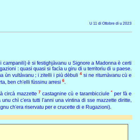
U 11 di Ottobre di u 2023
è i campanili) è si festighjàvanu u Signore a Madonna è certi
azioni : quasi quasi si facìa u giru di u territoriu di u paese.
4
n vultàvanu ; i zitelli i più dèbuli
si ne riturnàvanu cù e
6
ta, ben ch'elli fùssinu arresi
.
7
*
 à circà mazzette
castagnine cù e tarambicciule
per fà e
unu chì c'era tutti l'anni una vintina di sse mazzette diritte,
gnu ch'era riservatu per e crucette di e Rugazioni).