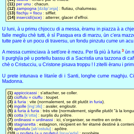
(11)
per unu
: chacun.
(12)
zampogna
[dzãp'ɔnja]
: flutiau, chalumeau.
(13)
fischju = fiscu
: sifflet.
(14)
insercidì(sce)
: atterrer, glacer d'effroi.
U luni, à u primu chjoccu di a messa, èramu in piazza à a chjes
falle megliu chè tutti, è sì Pasqua era di marzu, ùn c'era mazze
tutte pare è un pocu di traversu, un fondu pinzutu cume un acu
3
A messa cuminciava à sett'ore è mezu. Per fà più à furia
ùn n
li purghjìa pè u portellu bassu di a Sacristìa una tazzona di ca
chè o Cristucciu, u Cristone pisava troppu ! I zitelli èranu i pri
U prete intunava e litanìe di i Santi, longhe cume maghju. Ci pa
Madonna.
(1)
appiccicassi
: s'attacher, se coller.
(2)
ciùffulu = ciuffu
: toupet.
(3)
à furia
: vite (normalement, se dit plutôt
in furia
).
(4)
ingolle
[ing'ɔllɛ]
: avaler, engloutir.
(5)
à furia à furia
: très vite (normalement, signifie plutôt "à la longue
(6)
cotta
[k'otta]
: surplis du prêtre.
(7)
ordinassi = urdinassi
: ici, s'organiser, se mettre en ordre.
(8)
stagnaretta
: estagnon, récipient en fer étamé destiné à conteni
(9)
apòstulu
[ab'ostulu]
: apôtre.
(10)
u prufeta (= u prufetu)
[pruv'eda]
: prophète.