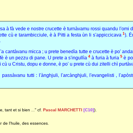
a à fà vede e nostre crucette è turnàvamu rossi quandu l'omi dicì
1
tte cù e tarambicciule, è à Pitti a festa ùn li s'appiccicava
). È
.
'a cantàvanu micca ; u prete benedìa tutte e crucette è po' anda
4
5
ffè è un pezzu di pane. U prete a s'ingullìa
à furia à furia
è po'
mi cù u Cristu, dopu e donne, è po' u prete cù dui zitelli chì purt
ssàvanu tutti : l'ànghjuli, l'arcànghjuli, l'evangelisti , l'apòs
, tant et si bien ..." cf.
Pascal MARCHETTI
[C10]
).
r de l'huile, des essences.