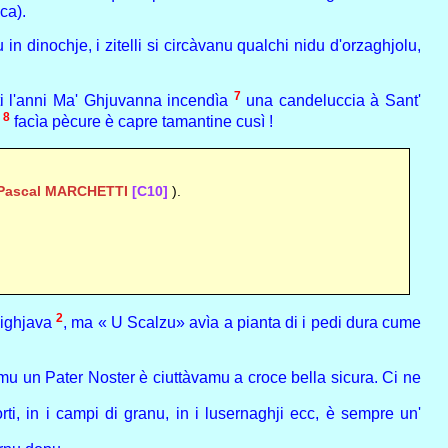
ca).
 dinochje, i zitelli si circàvanu qualchi nidu d'orzaghjolu,
7
ti l'anni Ma' Ghjuvanna incendìa
una candeluccia à Sant'
8
e
facìa pècure è capre tamantine cusì !
Pascal MARCHETTI
[C10]
).
2
pighjava
, ma « U Scalzu» avìa a pianta di i pedi dura cume
mu un Pater Noster è ciuttàvamu a croce bella sicura. Ci ne
ti, in i campi di granu, in i lusernaghji ecc, è sempre un'