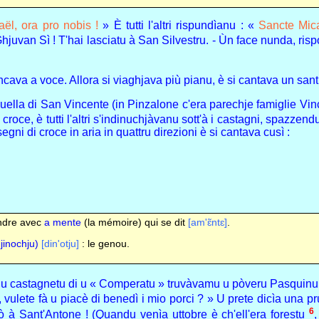
ël, ora pro nobis !
» È tutti l'altri rispundìanu : «
Sancte Mica
 Ghjuvan Sì ! T'hai lasciatu à San Silvestru. - Ùn face nunda, ris
ncava a voce. Allora si viaghjava più pianu, è si cantava un santu
a quella di San Vincente (in Pinzalone c'era parechje famiglie Vi
croce, è tutti l'altri s'indinuchjàvanu sott'à i castagni, spazzen
egni di croce in aria in quattru direzioni è si cantava cusì :
ondre avec
a mente
(la mémoire) qui se dit
[am'ɛ̃ntɛ]
.
jinochju)
[din'otju]
: le genou.
 u castagnetu di u « Comperatu » truvàvamu u pòveru Pasquinu c
 vulete fà u piacè di benedì i mio porci ? » U prete dicìa una p
6
 à Sant'Antone ! (Quandu venìa uttobre è ch'ell'era forestu
,