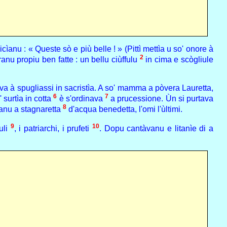
anu : « Queste sò e più belle ! » (Pittì mettìa u so' onore à
2
ranu propiu ben fatte : un bellu ciùffulu
in cima e scògliule
va à spugliassi in sacristìa. A so' mamma a pòvera Lauretta,
6
7
 surtìa in cotta
è s'ordinava
a prucessione. Ùn si purtava
8
àvanu a stagnaretta
d'acqua benedetta, l'omi l'ùltimi.
9
10
tuli
, i patriarchi, i prufeti
. Dopu cantàvanu e litanìe di a