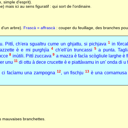
, simple d'esprit).
) mais ici au sens figuratif : qui sort de l'ordinaire.
s d'un arbre).
Frascà = affrascà
: couper du feuillage, des branches po
1
ittì, ch'era sgualtru cume un ghjattu, si pichjava
in fòrc
4
5
mazzette è e mi purghjìa
ch'ell'ùn truncassi
a punta. Tagl
8
9
lucce
inùtili. Pittì zuccava
a mazza è facìa scògliule larghe è 
11
per unu
di ottu à dece crucette è e piattàvamu in un' onda di u f
12
13
ju, ci facìamu una zampogna
, un fischju
è una cornamusa 
s mauvaises branchettes.