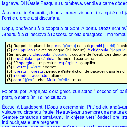
lagnava. Di Natale Pasquinu u tumbava, vendìa a carne dòdeci o 
À a croce, in Arcarotta, dopu a benedizione di i campi è u chj
l'omi è u prete a si discurìanu.
Dopu, andàvanu à a cappella di Sant' Albertu. Orezzinchi av
Albertu è a si lasciava à l'ascosu ch'ella brusgiassi ; ma tempu 
(1)
Rappel : le pluriel de
porcu
[p'orku]
est soit
porchi
[p'orki]
(local
(2)
chjuppulosu
: avec sa coque (ici, bogue).
A chjòppula
[tj'oppula]
Remarque :
u chjòppulu
[tj'oppulu]
: coquille de l'oeuf. Ces deux te
(3)
prucàntula =
pricàntula
: formule d'exorcisme.
(4)
??
spergiata
: aspersion.
Aspèrgine
: goupillon.
(5)
u verre
[uw'ɛrrɛ]
: verrat.
(6)
furestu = forestu
: période d'interdiction de pacager dans les ch
(7)
incende = accende
: allumer.
(8)
cera
[ʤ'ɛra]
: cire.
Molle
[m'ollɛ]
: mou.
1
Falendu per l'Anghjata c'era ghicci cun spine
secche chì par
3
petre, e spine ùn li si ne ciuttava
.
Èccuci à Laudepenti ! Dopu a ceremonia, Pittì ed eiu andàvamu
vultàvamu circandu fràule. Ne truvàvamu sempre una matura ch'
Sempre cantandu riturnàvamu in chjesa vers' òndeci ore, stanc
indinuchjata è una preghera.