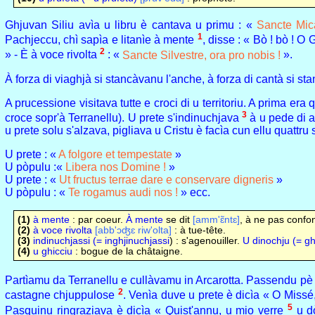
Ghjuvan Siliu avìa u libru è cantava u primu : «
Sancte Mica
1
Pachjeccu, chì sapìa e litanìe à mente
, disse : « Bò ! bò ! O
2
» - È à voce rivolta
: «
Sancte Silvestre, ora pro nobis !
».
À forza di viaghjà si stancàvanu l'anche, à forza di cantà si sta
A prucessione visitava tutte e croci di u territoriu. A prima er
3
croce sopr'à Terranellu). U prete s'indinuchjava
à u pede di a 
u prete solu s'alzava, pigliava u Cristu è facìa cun ellu quattru s
U prete : «
A folgore et tempestate
»
U pòpulu :«
Libera nos Domine !
»
U prete : «
Ut fructus terrae dare e conservare digneris
»
U pòpulu : «
Te rogamus audi nos !
» ecc.
(1)
à mente
: par coeur.
À mente
se dit
[amm'ɛ̃ntɛ]
, à ne pas conf
(2)
à voce rivolta
[abb'ɔʤɛ riw'olta]
: à tue-tête.
(3)
indinuchjassi (=
inghjinuchjassi
) : s'agenouiller.
U dinochju (= gh
(4)
u ghicciu
: bogue de la châtaigne.
Partìamu da Terranellu e cullàvamu in Arcarotta. Passendu pè
2
castagne chjuppulose
. Venìa duve u prete è dicìa « O Missé,
5
Pasquinu ringraziava è dicìa « Quist'annu, u mio verre
u dò