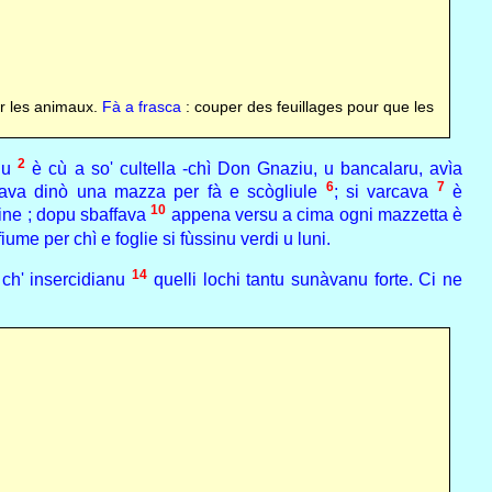
ur les animaux.
Fà a frasca
: couper des feuillages pour que les
2
alu
è cù a so' cultella -chì Don Gnaziu, u bancalaru, avìa
6
7
iava dinò una mazza per fà e scògliule
; si varcava
è
10
fine ; dopu sbaffava
appena versu a cima ogni mazzetta è
iume per chì e foglie si fùssinu verdi u luni.
14
ch' insercidianu
quelli lochi tantu sunàvanu forte. Ci ne