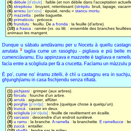
(4)
dèbule
[d'ɛbulɛ]
: faible (et non débile dans l'acceptation actuelle
(5)
strepitosu
: bruyant, retentissant (
strèpitu
:bruit, tapage, vacarme
(6)
arresu
[arr'ɛzu]
: épuisé, rendu =
stancu mortu
.
(7)
mazzetta
: petite baguette.
(8)
primaticciu
: précoce.
(9)
frundutu
: feuillu. De
a fronda
: la feuille (d'arbre).
(10)
a frasca
: ramée (vx. ou litt. : ensemble des branches feuillée
animaux les mangent.
Dunque u sàbatu amdàvamu per u Nocetu à quellu castagnu. P
3
arrutata
taglia cume un rasoghju - pigliava e più belle 
cumenciàvamu. Eiu appinzava e mazzette è tagliava e ramel
facìa entre a scògliula per fà a crucetta. Facìamu un màzzulu 
È po', cume no' èramu zitelli, è chì u castagnu era in such
ghjunghjìamu in casa fischjendu senza rifiatà.
(1)
pichjassi
: grimper (aux arbres).
(2)
fòrcalu
: fourche d'un arbre.
(3)
arrutà
: aiguiser, affûter.
(4)
porghje
[p'ordjɛ]
: tendre (quelque chose à quelqu'un).
(5)
truncà
: casser en deux.
(6)
scògliula
[sk'oljula]
: feuille de revêtement en écaille.
(7)
varcassi
: descendre d'un endroit surélevé.
(8)
u ramu
: la branche.
A ramella
: la branchette.
E ramellucce
: le
(9)
zuccà
: entailler.
(10)
sbaffà
: fendre par le milieu.