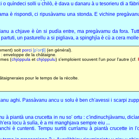
quìndeci solli u chilò, è dava u danaru à u tesorieru di a fàbri
ama è rispondi, ci ripusàvamu una stonda. E vichine pregàvanu in
ìanu a chjave è ùn si pudìa entre, ma pregàvamu da fora. Tut
partuti, un pasturellu a si pigliava, a spinghjìa è cù a cera moll
ement) soit
porci
[p'orʧi]
(en général).
: enveloppe de la châtaigne.
rmes (
chjòppula
et
chjòppulu
) s'emploient souvent l'un pour l'autre (cf.
âtaigneraies pour le temps de la récolte.
ìanu aghi. Passàvanu ancu u solu è ben ch'avessi i scarpi zup
 à piantà una crucetta in nu so' ortu : c'indinuchjàvamu, dicìa
era locu à sulìa, è a mi manghjava sempre eiu ...
hi è cuntenti. Tempu surtiti currìamu à piantà crucette in l'or