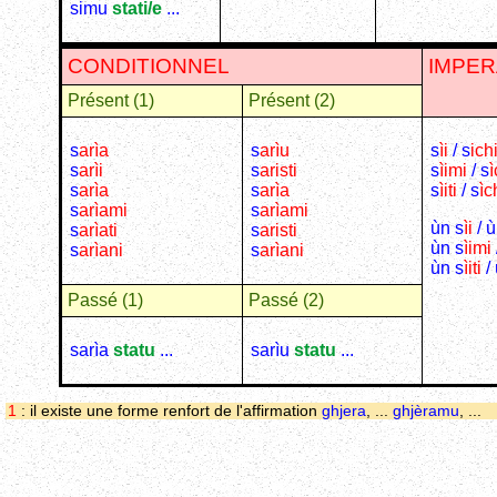
simu
stati/e
...
CONDITIONNEL
IMPER
Présent (1)
Présent (2)
s
arìa
s
arìu
s
ìi
/ s
ich
s
arìi
s
aristi
s
ìimi
/ s
ì
s
arìa
s
arìa
s
ìiti
/ s
ìch
s
arìami
s
arìami
ùn s
ìi
/ ù
s
arìati
s
aristi
ùn s
ìimi
s
arìani
s
arìani
ùn s
ìiti
/ 
Passé (1)
Passé (2)
sarìa
statu
...
sarìu
statu
...
1
: il existe une forme renfort de l'affirmation
ghjera
, ...
ghjèramu
, ...