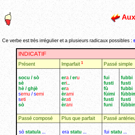
Auxi
Ce verbe est très irrégulier et a plusieurs radicaux possibles :
INDICATIF
1
Présent
Passé simple
Imparfait
socu / sò
er
a
/ er
u
fui
fubbi
sè
er
i
..
fusti
fusti
hè / ghjè
er
a
fù
fubbi
s
emu
/ s
emi
èr
ami
fùimi
fùbbi
s
eti
èr
ati
fusti
fusti
sò
èr
ani
funi
fùbbin
Passé composé
Plus que parfait
Passé antérie
sò
statu/a
...
era
statu
...
fui
statu
...