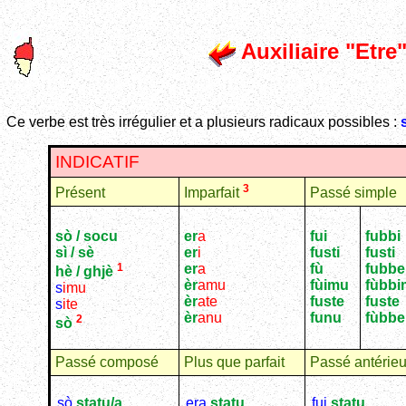
Auxiliaire "Etre
Ce verbe est très irrégulier et a plusieurs radicaux possibles :
INDICATIF
3
Présent
Passé simple
Imparfait
sò / socu
er
a
fui
fubbi
sì / sè
er
i
fusti
fusti
1
er
a
fù
fubbe
hè / ghjè
èr
amu
fùimu
fùbbi
s
imu
èr
ate
fuste
fuste
s
ite
èr
anu
funu
fùbb
2
sò
Passé composé
Plus que parfait
Passé antérieu
sò
statu/a
...
era
statu
...
fui
statu
...