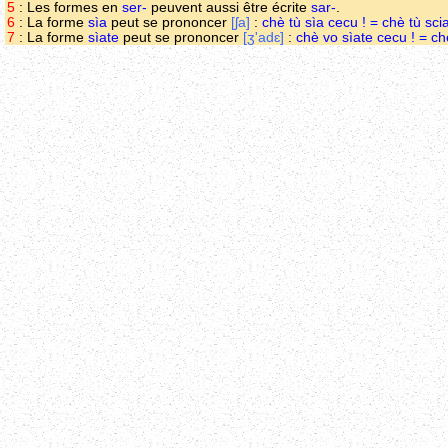
5
: Les formes en
ser-
peuvent aussi être écrite
sar-
.
6
: La forme
sìa
peut se prononcer
[ʃa]
:
chè tù sìa cecu ! = chè tù sci
7
: La forme
sìate
peut se prononcer
[ʒ'adɛ]
:
chè vo sìate cecu ! = ch