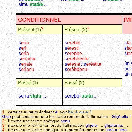
simu
stati/e
...
CONDITIONNEL
IM
5
5
Présent (1)
Présent (2)
s
erìa
s
erebbi
s
ìa
s
erìi
s
eresti
s
ìa
s
erìa
s
erebbe
s
ìa
s
erìamu
s
erèbbemu
ùn 
s
erìate
s
ereste
/ s
erèstite
ùn 
s
erìanu
s
erèbbenu
ùn 
Passé (1)
Passé (2)
serìa
statu
...
serebbi
statu
...
1
: certains auteurs écrivent
è
. Voir
hè, è ou e ?
Ghjè
peut constituer une forme de renfort de l'affirmation :
Ghjè ellu !
2
: il existe une forme poétique
sonu
.
3
: il existe une forme renfort de l'affirmation
ghjera
, ...
ghjèramu
, ...
4
: il existe une forme poétique à la première personne
sarò = serò.