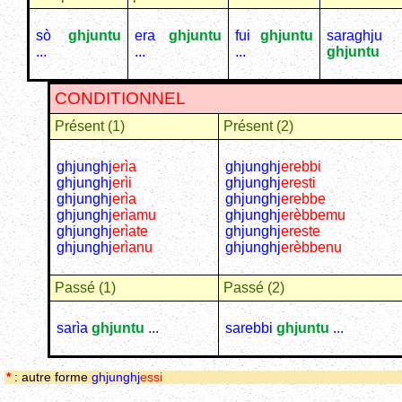
sò
ghjuntu
era
ghjuntu
fui
ghjuntu
saraghju
...
...
...
ghjuntu
CONDITIONNEL
Présent (1)
Présent (2)
ghjunghj
erìa
ghjunghj
erebbi
ghjunghj
erìi
ghjunghj
eresti
ghjunghj
erìa
ghjunghj
erebbe
ghjunghj
erìamu
ghjunghj
erèbbemu
ghjunghj
erìate
ghjunghj
ereste
ghjunghj
erìanu
ghjunghj
erèbbenu
Passé (1)
Passé (2)
sarìa
ghjuntu
...
sarebbi
ghjuntu
...
*
: autre forme
ghjunghj
essi