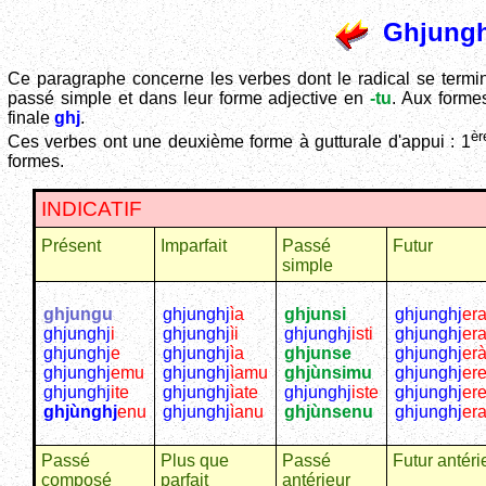
Ghjungh
Ce paragraphe concerne les verbes dont le radical se term
passé simple et dans leur forme adjective en
-tu
. Aux formes
finale
ghj
.
èr
Ces verbes ont une deuxième forme à gutturale d'appui : 1
formes.
INDICATIF
Présent
Imparfait
Passé
Futur
simple
ghjungu
ghjunghj
ìa
ghjunsi
ghjunghj
er
ghjunghj
i
ghjunghj
ìi
ghjunghj
isti
ghjunghj
era
ghjunghj
e
ghjunghj
ìa
ghjunse
ghjunghj
er
ghjunghj
emu
ghjunghj
ìamu
ghjùnsimu
ghjunghj
er
ghjunghj
ite
ghjunghj
ìate
ghjunghj
iste
ghjunghj
ere
ghjùnghj
enu
ghjunghj
ìanu
ghjùnsenu
ghjunghj
er
Passé
Plus que
Passé
Futur antéri
composé
parfait
antérieur