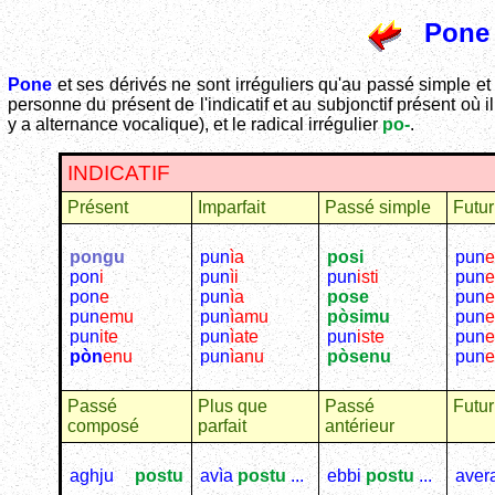
Pone
Pone
et ses dérivés ne sont irréguliers qu'au passé simple et
personne du présent de l'indicatif et au subjonctif présent où i
y a alternance vocalique), et le radical irrégulier
po-
.
INDICATIF
Présent
Imparfait
Passé simple
Futur
pongu
pun
ìa
posi
pun
e
pon
i
pun
ìi
pun
isti
pun
e
pon
e
pun
ìa
pose
pun
e
pun
emu
pun
ìamu
pòsimu
pun
e
pun
ite
pun
ìate
pun
iste
pun
e
pòn
enu
pun
ìanu
pòsenu
pun
e
Passé
Plus que
Passé
Futur
composé
parfait
antérieur
aghju
postu
avìa
postu
...
ebbi
postu
...
ave