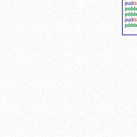
pud
is
pobb
pòbb
pud
is
pòbb