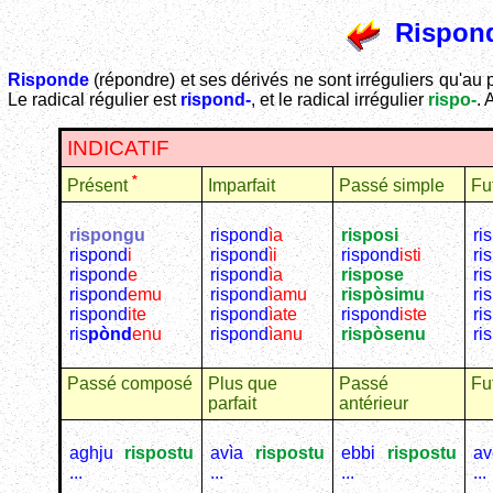
Rispon
Risponde
(répondre) et ses dérivés ne sont irréguliers qu'au 
Le radical régulier est
rispond-
, et le radical irrégulier
rispo-
. 
INDICATIF
*
Imparfait
Passé simple
Fu
Présent
rispongu
rispond
ìa
risposi
ri
rispond
i
rispond
ìi
rispond
isti
ri
rispond
e
rispond
ìa
rispose
ri
rispond
emu
rispond
ìamu
rispòsimu
ri
rispond
ite
rispond
ìate
rispond
iste
ri
ris
pònd
enu
rispond
ìanu
rispòsenu
ri
Passé composé
Plus que
Passé
Fu
parfait
antérieur
aghju
rispostu
avìa
rispostu
ebbi
rispostu
av
...
...
...
...