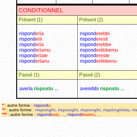
CONDITIONNEL
Présent (1)
Présent (2)
rispond
erìa
rispond
erebbi
rispond
erìi
rispond
eresti
rispond
erìa
rispond
erebbe
rispond
erìamu
rispond
erèbbemu
rispond
erìate
rispond
ereste
rispond
erìanu
rispond
erèbbenu
Passé (1)
Passé (2)
averìa
rispostu
...
averebbi
rispostu
...
*
: autre forme :
rispond
u
.
**
: autre forme :
risponghi, risponghi, risponghi, rispònghimu, r
***
: autre forme :
rispond
essi
, ...,
rispond
èssimu
, ...