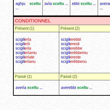
aghju
sceltu
avìa
sceltu
...
ebbi
sceltu
...
aver
...
...
CONDITIONNEL
Présent (1)
Présent (2)
scigl
i
erìa
scigl
i
erebbi
scigl
i
erìi
scigl
i
eresti
scigl
i
erìa
scigl
i
erebbe
scigl
i
erìamu
scigl
i
erèbbemu
scigl
i
erìate
scigl
i
ereste
scigl
i
erìanu
scigl
i
erèbbenu
Passé (1)
Passé (2)
averìa
sceltu
...
averebbi
sceltu
...