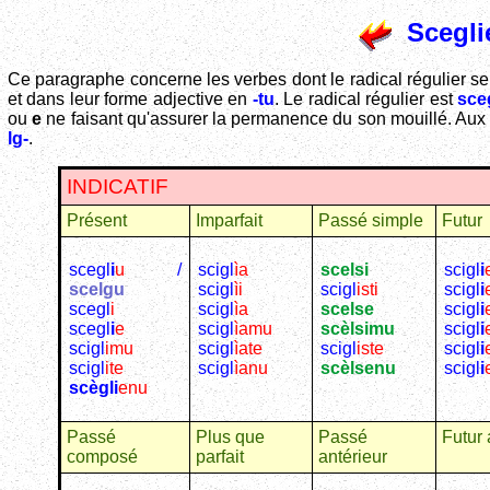
Scegli
Ce paragraphe concerne les verbes dont le radical régulier s
et dans leur forme adjective en
-tu
. Le radical régulier est
sce
ou
e
ne faisant qu'assurer la permanence du son mouillé. Aux f
lg-
.
INDICATIF
Présent
Imparfait
Passé simple
Futur
scegl
i
u
/
scigl
ìa
scelsi
scigl
i
scelgu
scigl
ìi
scigl
isti
scigl
i
scegl
i
scigl
ìa
scelse
scigl
i
scegl
i
e
scigl
ìamu
scèlsimu
scigl
i
scigl
imu
scigl
ìate
scigl
iste
scigl
i
scigl
ite
scigl
ìanu
scèlsenu
scigl
i
scègli
enu
Passé
Plus que
Passé
Futur 
composé
parfait
antérieur