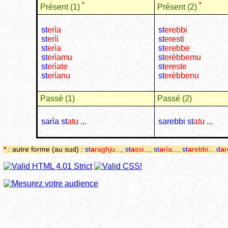
*
*
Présent (1)
Présent (2)
st
e
rìa
st
erebbi
st
e
rìi
st
eresti
st
e
rìa
st
erebbe
st
e
rìamu
st
e
rèbbemu
st
e
rìate
st
ereste
st
e
rìanu
st
e
rèbbenu
Passé (1)
Passé (2)
sarìa st
atu
...
sarebbi st
atu
...
*
: autre forme (au sud) :
st
a
raghju
..., st
a
ssi
..., st
a
rìa
..., st
a
rebbi
... d
a
r