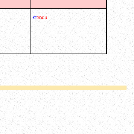
st
endu