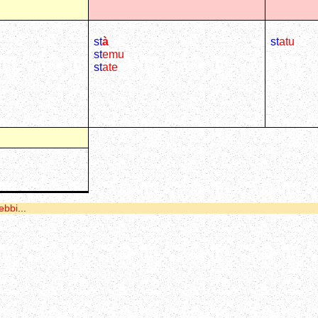
st
à
st
atu
st
emu
st
ate
ebbi
...