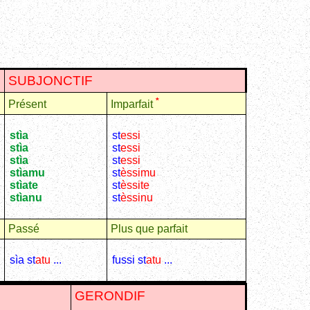
SUBJONCTIF
*
Présent
Imparfait
stìa
st
essi
stìa
st
essi
stìa
st
essi
stìamu
st
èssimu
stìate
st
èssite
stìanu
st
èssinu
Passé
Plus que parfait
sìa st
atu
...
fussi st
atu
...
GERONDIF