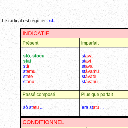
Le radical est régulier :
st-
.
INDICATIF
Présent
Imparfait
stò, stocu
st
ava
stai
st
avi
st
à
st
ava
st
emu
st
àvamu
st
ate
st
àvate
st
anu
st
àvanu
Passé composé
Plus que parfait
sò st
atu
...
era st
atu
...
CONDITIONNEL