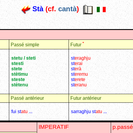
Stà
(cf.
cantà
)
*
Passé simple
Futur
stetu / steti
st
eraghju
stesti
st
erai
stete
st
e
rà
stètimu
st
eremu
steste
st
erete
stètenu
st
eranu
Passé antérieur
Futur antérieur
fui st
atu
...
sarraghju st
atu
...
IMPERATIF
p.passé